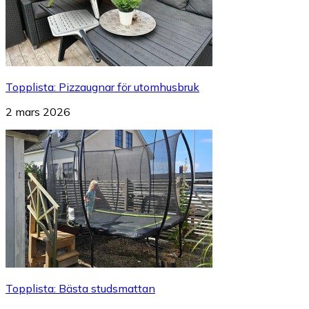
Topplista
:
Pizzaugnar för utomhusbruk
2 mars 2026
Topplista
:
Bästa studsmattan