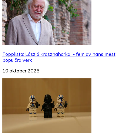
Topplista
:
László Krasznahorkai - fem av hans mest
populära verk
10 oktober 2025