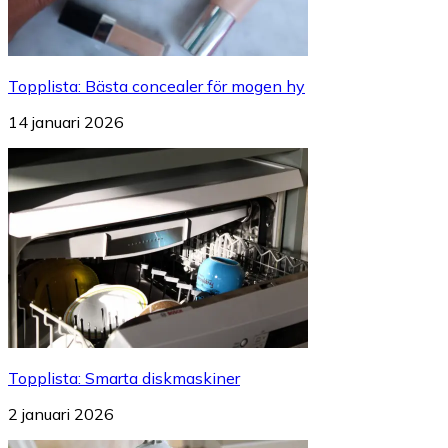
Topplista
:
Bästa concealer för mogen hy
14 januari 2026
Topplista
:
Smarta diskmaskiner
2 januari 2026