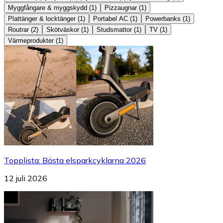
Myggfångare & myggskydd
(
1
)
Pizzaugnar
(
1
)
Plattänger & locktänger
(
1
)
Portabel AC
(
1
)
Powerbanks
(
1
)
Routrar
(
2
)
Skötväskor
(
1
)
Studsmattor
(
1
)
TV
(
1
)
Värmeprodukter
(
1
)
Topplista
:
Bästa elsparkcyklarna 2026
12 juli 2026