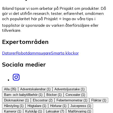
Ibland tipsar vi som arbetar på Prisjakt om produkter. Då
gör vi det utifrån research, tester, erfarenhet, omdömen
och popularitet här på Prisjakt ⭐ Inga av våra tips i
topplistor är sponsrade av varken återförsäljare eller
tillverkare.
Expertområden
Datorer
Robotdammsugare
Smarta klockor
Sociala medier
Alla (35)
Adventskalendrar
(
1
)
Adventsljusstake
(
1
)
Barn- och babytillbehör
(
1
)
Böcker
(
1
)
Concealer
(
1
)
Diskmaskiner
(
1
)
Elscootrar
(
2
)
Febertermometrar
(
1
)
Fläktar
(
1
)
Hårstyling
(
1
)
Högtalare
(
1
)
Hörlurar
(
1
)
Juicepress
(
1
)
Kameror
(
1
)
Kylskåp
(
1
)
Leksaker
(
7
)
Matförvaring
(
1
)