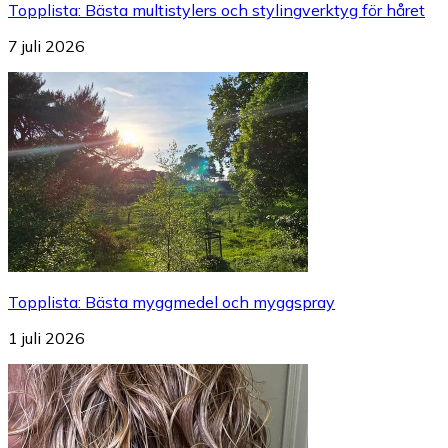
Topplista
:
Bästa multistylers och stylingverktyg för håret
7 juli 2026
Topplista
:
Bästa myggmedel och myggspray
1 juli 2026