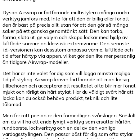
Dyson Airwrap är fortfarande multistylern många andra
verktyg jämförs med. Inte för att den är billig eller för att
den är bäst på precis allt, utan för att den gör så många
saker på ett ganska genomtänkt sätt. Den kan torka,
forma, släta ut, ge volym och skapa lockar med hjälp av
luftflöde snarare än klassisk extremvärme. Den senaste
i.d.-versionen kan dessutom anpassa värme, luftflöde och
tid efter hårtyp via appen, vilket gör den lite mer personlig
än tidigare Airwrap-modeller.
Det här är inte valet för dig som vill lägga minsta möjliga
tid på styling. Airwrap kräver fortfarande att man lär sig
tillbehören och accepterar att resultatet ofta blir mer fönat,
mjukt och rörligt än hårt stylat. Har du väldigt svårt hår att
locka kan du också behöva produkt, teknik och lite
tålamod.
Men för rätt person är den förmodligen svårslagen. Särskilt
om du vill ha ett enda lyxigt verktyg som ersätter hårfön,
rundborste, lockverktyg och en del av den vanliga
vardagsstylingen. Den passar bäst för dig som ofta stylar