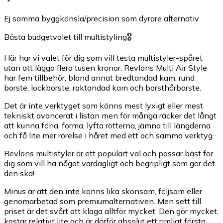
Ej samma byggkänsla/precision som dyrare alternativ
Bästa budgetvalet till multistyling🎖️
Här har vi valet för dig som vill testa multistyler-spåret
utan att lägga flera tusen kronor. Revlons Multi Air Style
har fem tillbehör, bland annat bredtandad kam, rund
borste, lockborste, raktandad kam och borsthårborste.
Det är inte verktyget som känns mest lyxigt eller mest
tekniskt avancerat i listan men för många räcker det långt
att kunna föna, forma, lyfta rötterna, jämna till längderna
och få lite mer rörelse i håret med ett och samma verktyg.
Revlons multistyler är ett populärt val och passar bäst för
dig som vill ha något vardagligt och begripligt som gör det
den ska!
Minus är att den inte känns lika skonsam, följsam eller
genomarbetad som premiumalternativen. Men sett till
priset är det svårt att klaga alltför mycket. Den gör mycket,
kostar relativt lite och är därför absolut ett rimligt första