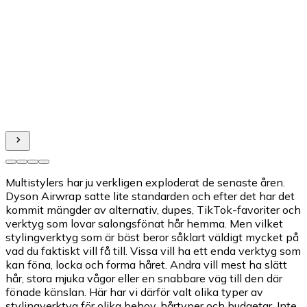
Multistylers har ju verkligen exploderat de senaste åren.
Dyson Airwrap satte lite standarden och efter det har det
kommit mängder av alternativ, dupes, TikTok-favoriter och
verktyg som lovar salongsfönat hår hemma. Men vilket
stylingverktyg som är bäst beror såklart väldigt mycket på
vad du faktiskt vill få till. Vissa vill ha ett enda verktyg som
kan föna, locka och forma håret. Andra vill mest ha slätt
hår, stora mjuka vågor eller en snabbare väg till den där
fönade känslan. Här har vi därför valt olika typer av
stylingverktyg för olika behov, hårtyper och budgetar. Inte