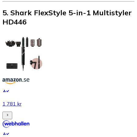
5
.
Shark FlexStyle 5-in-1 Multistyler
HD446
1 781 kr