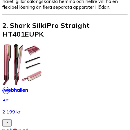
håret, gillar salongskänsla hemma och hellre vill ha en
flexibel lösning än flera separata apparater i lådan.
2
.
Shark SilkiPro Straight
HT401EUPK
2 199 kr