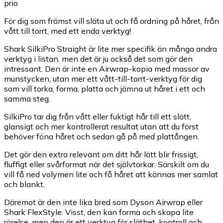
prio
För dig som främst vill släta ut och få ordning på håret, från
vått till torrt, med ett enda verktyg!
Shark SilkiPro Straight är lite mer specifik än många andra
verktyg i listan, men det är ju också det som gör den
intressant. Den är inte en Airwrap-kopia med massor av
munstycken, utan mer ett vått-till-torrt-verktyg för dig
som vill torka, forma, platta och jämna ut håret i ett och
samma steg.
SilkiPro tar dig från vått eller fuktigt hår till ett slätt,
glansigt och mer kontrollerat resultat utan att du först
behöver föna håret och sedan gå på med plattången.
Det gör den extra relevant om ditt hår lätt blir frissigt,
fluffigt eller svårformat när det självtorkar. Särskilt om du
vill få ned volymen lite och få håret att kännas mer samlat
och blankt.
Däremot är den inte lika bred som Dyson Airwrap eller
Shark FlexStyle. Visst, den kan forma och skapa lite
rörelse, men den är ett verktyg för släthet, kontroll och