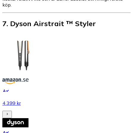
köp.
7
.
Dyson Airstrait ™ Styler
4 399 kr