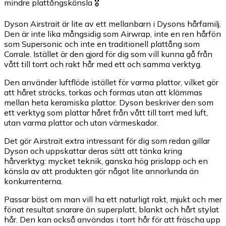
mindre plattångskänsla 🎖️
Dyson Airstrait är lite av ett mellanbarn i Dysons hårfamilj.
Den är inte lika mångsidig som Airwrap, inte en ren hårfön
som Supersonic och inte en traditionell plattång som
Corrale. Istället är den gjord för dig som vill kunna gå från
vått till torrt och rakt hår med ett och samma verktyg.
Den använder luftflöde istället för varma plattor, vilket gör
att håret sträcks, torkas och formas utan att klämmas
mellan heta keramiska plattor. Dyson beskriver den som
ett verktyg som plattar håret från vått till torrt med luft,
utan varma plattor och utan värmeskador.
Det gör Airstrait extra intressant för dig som redan gillar
Dyson och uppskattar deras sätt att tänka kring
hårverktyg: mycket teknik, ganska hög prislapp och en
känsla av att produkten gör något lite annorlunda än
konkurrenterna.
Passar bäst om man vill ha ett naturligt rakt, mjukt och mer
fönat resultat snarare än superplatt, blankt och hårt stylat
hår. Den kan också användas i torrt hår för att fräscha upp