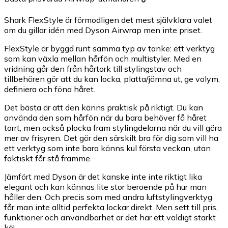
Shark FlexStyle är förmodligen det mest självklara valet
om du gillar idén med Dyson Airwrap men inte priset.
FlexStyle är byggd runt samma typ av tanke: ett verktyg
som kan växla mellan hårfön och multistyler. Med en
vridning går den från hårtork till stylingstav och
tillbehören gör att du kan locka, platta/jämna ut, ge volym,
definiera och föna håret.
Det bästa är att den känns praktisk på riktigt. Du kan
använda den som hårfön när du bara behöver få håret
torrt, men också plocka fram stylingdelarna när du vill göra
mer av frisyren. Det gör den särskilt bra för dig som vill ha
ett verktyg som inte bara känns kul första veckan, utan
faktiskt får stå framme.
Jämfört med Dyson är det kanske inte inte riktigt lika
elegant och kan kännas lite stor beroende på hur man
håller den. Och precis som med andra luftstylingverktyg
får man inte alltid perfekta lockar direkt. Men sett till pris,
funktioner och användbarhet är det här ett väldigt starkt
kö!