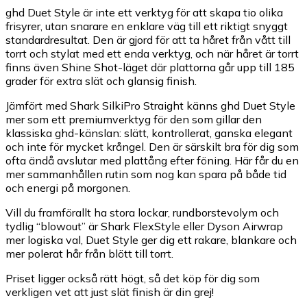
ghd Duet Style är inte ett verktyg för att skapa tio olika
frisyrer, utan snarare en enklare väg till ett riktigt snyggt
standardresultat. Den är gjord för att ta håret från vått till
torrt och stylat med ett enda verktyg, och när håret är torrt
finns även Shine Shot-läget där plattorna går upp till 185
grader för extra slät och glansig finish.
Jämfört med Shark SilkiPro Straight känns ghd Duet Style
mer som ett premiumverktyg för den som gillar den
klassiska ghd-känslan: slätt, kontrollerat, ganska elegant
och inte för mycket krångel. Den är särskilt bra för dig som
ofta ändå avslutar med plattång efter föning. Här får du en
mer sammanhållen rutin som nog kan spara på både tid
och energi på morgonen.
Vill du framförallt ha stora lockar, rundborstevolym och
tydlig “blowout” är Shark FlexStyle eller Dyson Airwrap
mer logiska val, Duet Style ger dig ett rakare, blankare och
mer polerat hår från blött till torrt.
Priset ligger också rätt högt, så det köp för dig som
verkligen vet att just slät finish är din grej!