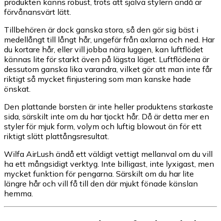
produkten känns robust, trots att själva stylern ändå är
förvånansvärt lätt.
Tillbehören är dock ganska stora, så den gör sig bäst i
medellångt till långt hår, ungefär från axlarna och ned. Har
du kortare hår, eller vill jobba nära luggen, kan luftflödet
kännas lite för starkt även på lägsta läget. Luftflödena är
dessutom ganska lika varandra, vilket gör att man inte får
riktigt så mycket finjustering som man kanske hade
önskat.
Den plattande borsten är inte heller produktens starkaste
sida, särskilt inte om du har tjockt hår. Då är detta mer en
styler för mjuk form, volym och luftig blowout än för ett
riktigt slätt plattångsresultat.
Wilfa AirLush ändå ett väldigt vettigt mellanval om du vill
ha ett mångsidigt verktyg. Inte billigast, inte lyxigast, men
mycket funktion för pengarna. Särskilt om du har lite
längre hår och vill få till den där mjukt fönade känslan
hemma.