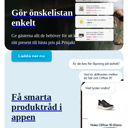
Gör önskelistan
enkelt
Ge gästerna allt de behöver för att köpa
rätt present till bästa pris på Prisjakt
Ladda ner nu
Få smarta
produktråd i
appen