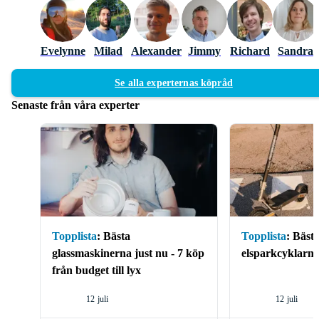
Evelynne
Milad
Alexander
Jimmy
Richard
Sandra
Se alla experternas köpråd
Senaste från våra experter
Topplista
:
Bästa
Topplista
:
Bäst
glassmaskinerna just nu - 7 köp
elsparkcyklarn
från budget till lyx
12 juli
12 juli