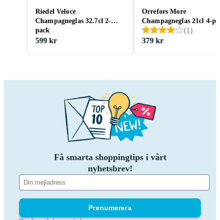
Riedel Veloce
Orrefors More
Champagneglas 32.7cl 2-
Champagneglas 21cl 4-pa
(
1
)
pack
599 kr
379 kr
Få smarta shoppingtips i vårt
nyhetsbrev!
Prenumerera