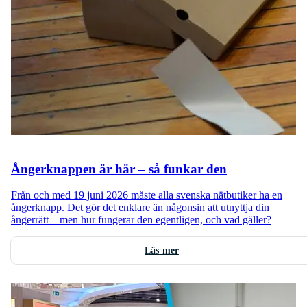
Ångerknappen är här – så funkar den
Från och med 19 juni 2026 måste alla svenska nätbutiker ha en
ångerknapp. Det gör det enklare än någonsin att utnyttja din
ångerrätt – men hur fungerar den egentligen, och vad gäller?
Läs mer