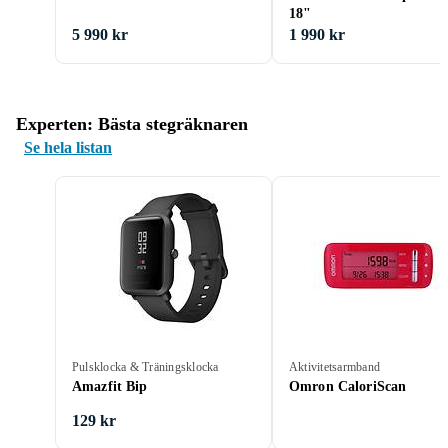
18"
5 990 kr
1 990 kr
Experten: Bästa stegräknaren
Se hela listan
Pulsklocka & Träningsklocka
Aktivitetsarmband
Amazfit Bip
Omron CaloriScan
129 kr