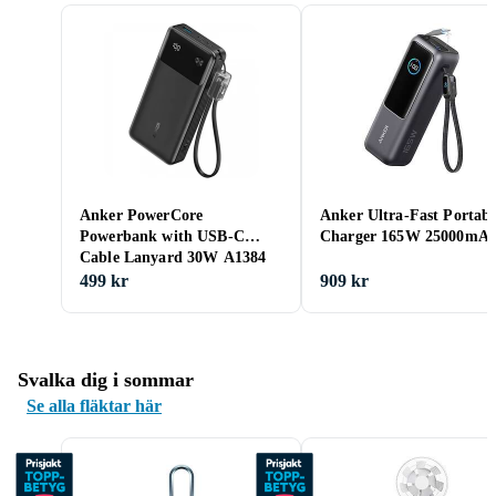
Anker PowerCore
Anker Ultra-Fast Portabl
Powerbank with USB-C
Charger 165W 25000mA
Cable Lanyard 30W A1384
20000mAh
499 kr
909 kr
Svalka dig i sommar
Se alla fläktar här