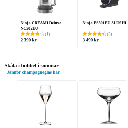
Ninja CREAMi Deluxe
Ninja FS301EU SLUSHi
NC502EU
(
1
)
(
3
)
2 390 kr
3 490 kr
Skåla i bubbel i sommar
Jämför champagneglas här