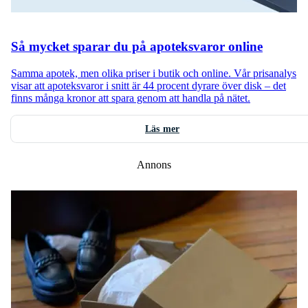
Så mycket sparar du på apoteksvaror online
Samma apotek, men olika priser i butik och online. Vår prisanalys
visar att apoteksvaror i snitt är 44 procent dyrare över disk – det
finns många kronor att spara genom att handla på nätet.
Läs mer
Annons