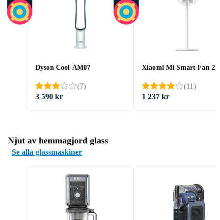
Dyson Cool AM07
Xiaomi Mi Smart Fan 2
(
7
)
(
11
)
3 590 kr
1 237 kr
Njut av hemmagjord glass
Se alla glassmaskiner