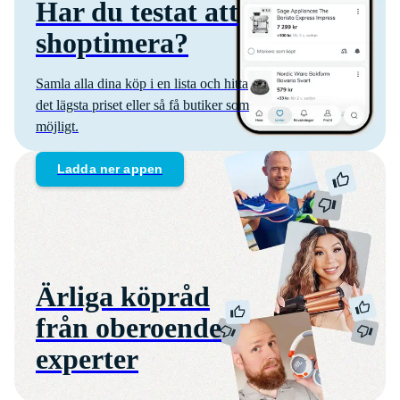
Har du testat att
shoptimera?
Samla alla dina köp i en lista och hitta
det lägsta priset eller så få butiker som
möjligt.
Ladda ner appen
Ärliga köpråd
från oberoende
experter