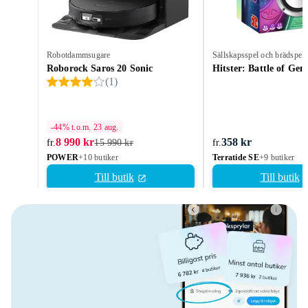
Robotdammsugare
Sällskapsspel och brädspel
Roborock Saros 20 Sonic
Hitster: Battle of Gen
(
1
)
-44% t.o.m. 23 aug.
8 990 kr
358 kr
fr.
15 990 kr
fr.
POWER
+10 butiker
Terratide SE
+9 butiker
Till butik
Till butik