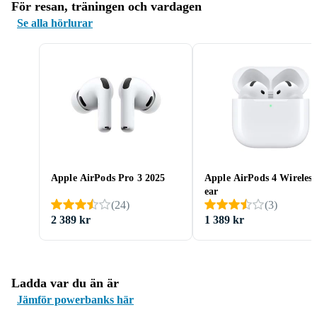
För resan, träningen och vardagen
Se alla hörlurar
Apple AirPods Pro 3 2025
Apple AirPods 4 Wireless
ear
(
24
)
(
3
)
2 389 kr
1 389 kr
Ladda var du än är
Jämför powerbanks här