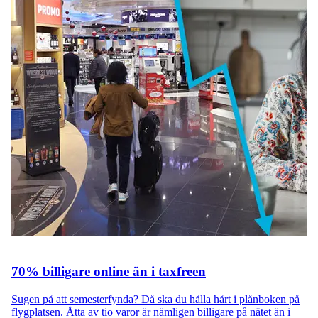
70% billigare online än i taxfreen
Sugen på att semesterfynda? Då ska du hålla hårt i plånboken på
flygplatsen. Åtta av tio varor är nämligen billigare på nätet än i