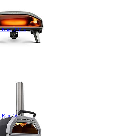
i Koda 2 Max
 Karu 16