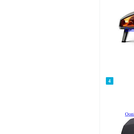
Oon
4
Ooni