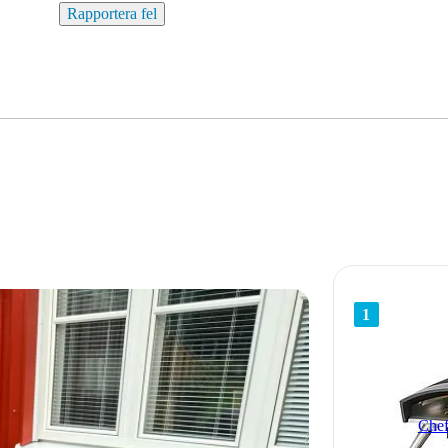
Rapportera fel
1
Chef