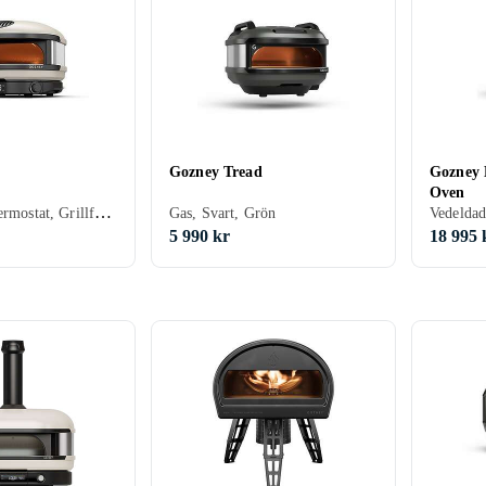
Gozney Tread
Gozney 
Oven
Gas, Timer, Termostat, Grillfunktion, Roterbar pizzasten, Svart, Vit, Creme/Beige
Gas, Svart, Grön
5 990 kr
18 995 