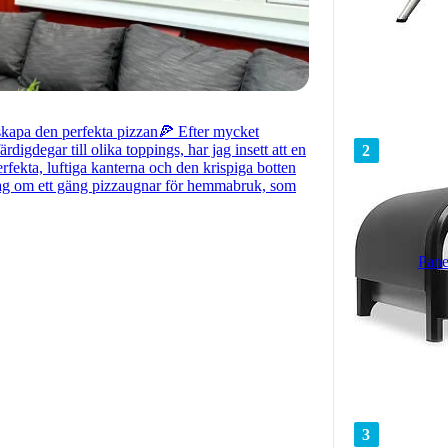
rskapa den perfekta pizzan🍕 Efter mycket
digdegar till olika toppings, har jag insett att en
2
erfekta, luftiga kanterna och den krispiga botten
ar jag om ett gäng pizzaugnar för hemmabruk, som
Pane
3