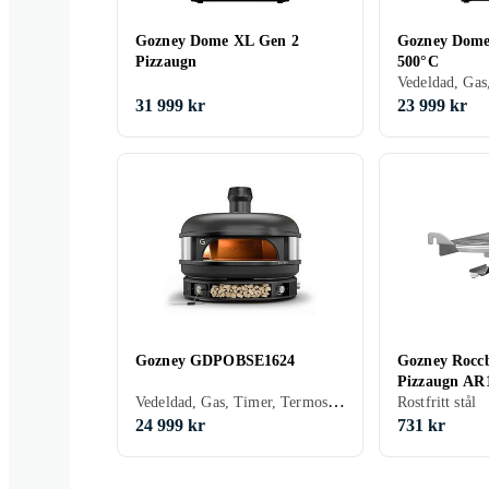
Gozney Dome XL Gen 2
Gozney Dome
Pizzaugn
500°C
Vedeldad, Gas
31 999 kr
23 999 kr
Gozney GDPOBSE1624
Gozney Roccb
Pizzaugn AR
Vedeldad, Gas, Timer, Termostat, Svart
Rostfritt stål
24 999 kr
731 kr