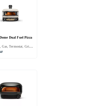
Dome Dual Fuel Pizza
Vedeldad, Gas, Termostat, Grillfunktion, Svart, Vit, Grön, Creme/Beige
kr