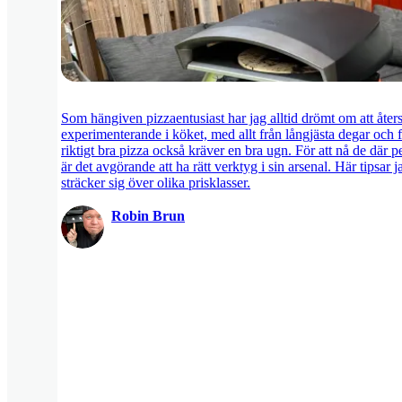
Som hängiven pizzaentusiast har jag alltid drömt om att åte
experimenterande i köket, med allt från långjästa degar och fär
riktigt bra pizza också kräver en bra ugn. För att nå de där p
är det avgörande att ha rätt verktyg i sin arsenal. Här tips
sträcker sig över olika prisklasser.
Robin Brun