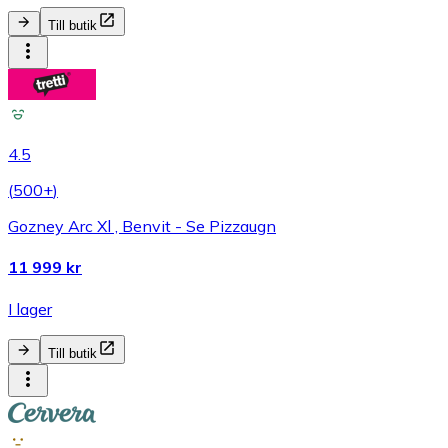
Till butik
4.5
(
500+
)
Gozney Arc Xl , Benvit - Se Pizzaugn
11 999 kr
I lager
Till butik