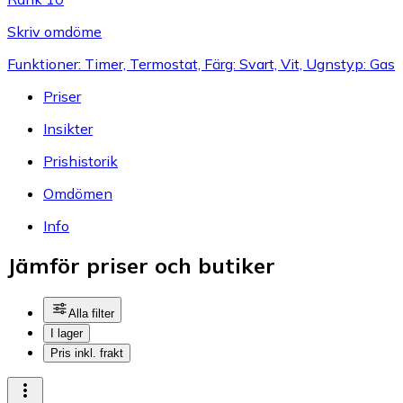
Skriv omdöme
Funktioner: Timer, Termostat, Färg: Svart, Vit, Ugnstyp: Gas
Priser
Insikter
Prishistorik
Omdömen
Info
Jämför priser och butiker
Alla filter
I lager
Pris inkl. frakt