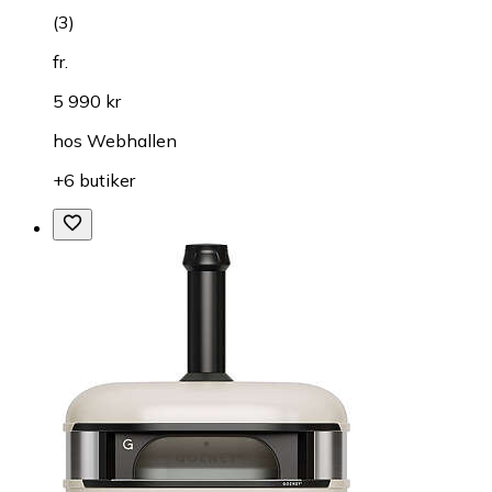
(
3
)
fr.
5 990 kr
hos
Webhallen
+6 butiker