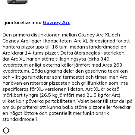
I jämförelse med
Gozney Arc
Den primära distinktionen mellan Gozney Arc XL och
Gozney Arc ligger i kapaciteten; Arc XL är designad för att
hantera pizzor upp till 16 tum, medan standardmodellen
Arc klarar 14-tums pizzor. Detta återspeglas i storleken,
där Arc XL har en större tillagningsyta (cirka 340
kvadrattum enligt externa källor jämfört med Arcs 263
kvadrattum). Båda ugnarna delar den gasdrivna tekniken
och viktiga funktioner som termostat och timer, men Arc
har även en roterbar pizzasten och grillfunktion som inte
specificeras för XL-versionen i datan. Arc XL är också
märkbart tyngre (26,5 kg jämfört med 21,5 kg för Arc),
vilket kan påverka portabiliteten. Valet beror till stor del på
om du prioriterar att kunna baka större pizzor eller föredrar
en något lättare och potentiellt mer funktionsrik
standardmodell.