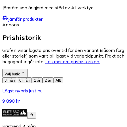
Jämförelsen är gjord med stöd av AI-verktyg.
Jämför produkter
Annons
Prishistorik
Grafen visar lägsta pris över tid för den variant (såsom färg
eller storlek) som varit billigast vid varje tidpunkt. Frakt och
begagnat ingår inte.
Läs mer om prishistoriken.
Välj butik
3 mån
6 mån
1 år
2 år
Allt
Lägst nypris just nu
9 890 kr
Pristrend
3
mån