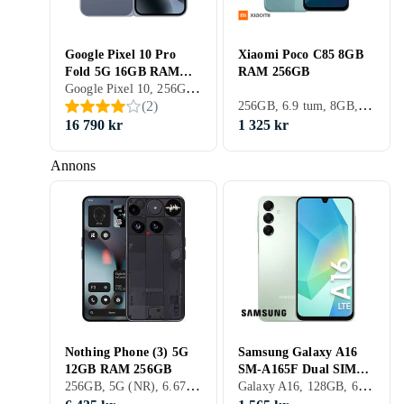
Google Pixel 10 Pro
Xiaomi Poco C85 8GB
Fold 5G 16GB RAM
RAM 256GB
Google Pixel 10, 256GB, 5G (NR), 8 tum, 16GB, 2025
256GB
256GB, 6.9 tum, 8GB, 2025
(
2
)
16 790 kr
1 325 kr
Annons
Nothing Phone (3) 5G
Samsung Galaxy A16
12GB RAM 256GB
SM-A165F Dual SIM
256GB, 5G (NR), 6.67 tum, 12GB, 2025
Galaxy A16, 128GB, 6.7 tum, 4GB, 2024
4GB RAM 128GB