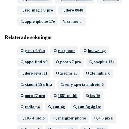
red magic 9 pro
doro 8040
apple iphone 17e
Visa mer
Relaterade sökningar
gsm telefon
cat phone
huawei 4g
oppo find x9
poco x7 pro
oneplus 13r
doro leva l11
xiaomi a5
zte nubia x
xiaomi 15 ultra
sony xperia android 6
poco f7 pro
1881 mobil
ios 16
radio p4
gsm 4g
gsm 3g 4g lte
105 4 radio
energizer phone
4 5 pixel