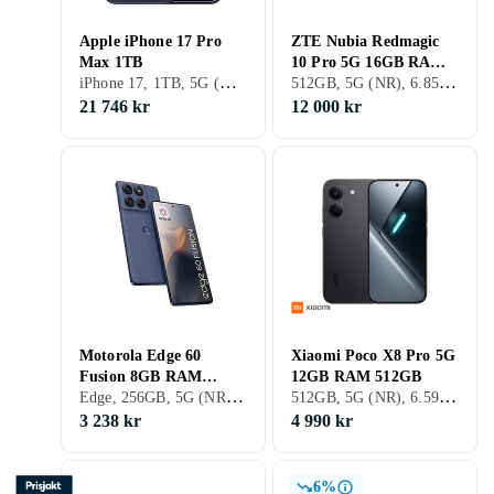
Apple iPhone 17 Pro
ZTE Nubia Redmagic
Max 1TB
10 Pro 5G 16GB RAM
iPhone 17, 1TB, 5G (NR), 6.9 tum, 12GB, 2025
512GB, 5G (NR), 6.85 tum, 16GB, 2024
512GB
21 746 kr
12 000 kr
Motorola Edge 60
Xiaomi Poco X8 Pro 5G
Fusion 8GB RAM
12GB RAM 512GB
Edge, 256GB, 5G (NR), 6.67 tum, 8GB, 2025
512GB, 5G (NR), 6.59 tum, 12GB, 2024
256GB
3 238 kr
4 990 kr
6%