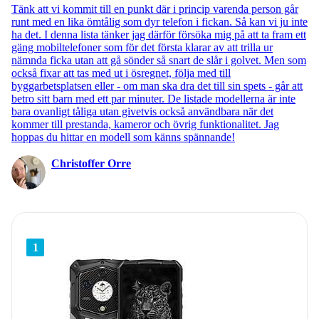
Tänk att vi kommit till en punkt där i princip varenda person går
också mer otymplig att hålla och går runt med i byxfickan.
runt med en lika ömtålig som dyr telefon i fickan. Så kan vi ju inte
ha det. I denna lista tänker jag därför försöka mig på att ta fram ett
Vattentåligheten är extra viktig för många. Helst bör du välja
gäng mobiltelefoner som för det första klarar av att trilla ur
nämnda ficka utan att gå sönder så snart de slår i golvet. Men som
en mobiltelefon som är
IP67-klassad
eller bättre. Det minskar
också fixar att tas med ut i ösregnet, följa med till
risken för vattenskador om du använder mobiltelefonen i
byggarbetsplatsen eller - om man ska dra det till sin spets - går att
regn, tappar den i vatten eller spiller väta på den. Tänk på att
betro sitt barn med ett par minuter. De listade modellerna är inte
bara ovanligt tåliga utan givetvis också användbara när det
vattentåligheten försämras med tiden.
kommer till prestanda, kameror och övrig funktionalitet. Jag
hoppas du hittar en modell som känns spännande!
Christoffer Orre
1