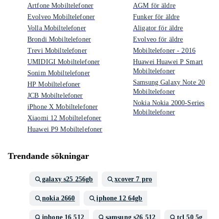
Artfone Mobiltelefoner
AGM för äldre
Evolveo Mobiltelefoner
Funker för äldre
Volla Mobiltelefoner
Aligator för äldre
Brondi Mobiltelefoner
Evolveo för äldre
Trevi Mobiltelefoner
Mobiltelefoner - 2016
UMIDIGI Mobiltelefoner
Huawei Huawei P Smart
Mobiltelefoner
Sonim Mobiltelefoner
Samsung Galaxy Note 20
HP Mobiltelefoner
Mobiltelefoner
JCB Mobiltelefoner
Nokia Nokia 2000-Series
iPhone X Mobiltelefoner
Mobiltelefoner
Xiaomi 12 Mobiltelefoner
Huawei P9 Mobiltelefoner
Trendande sökningar
galaxy s25 256gb
xcover 7 pro
nokia 2660
iphone 12 64gb
iphone 16 512
samsung s26 512
tcl 50 5g