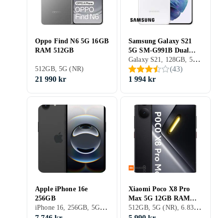
Oppo Find N6 5G 16GB
Samsung Galaxy S21
RAM 512GB
5G SM-G991B Dual
Galaxy S21, 128GB, 5G (NR), 6.2 tum, 8GB, 2021
SIM 8GB RAM 128GB
(
43
)
512GB, 5G (NR)
21 990 kr
1 994 kr
Apple iPhone 16e
Xiaomi Poco X8 Pro
256GB
Max 5G 12GB RAM
iPhone 16, 256GB, 5G (NR), 6.1 tum, 8GB, 2025
512GB, 5G (NR), 6.83 tum, 12GB
512GB
7 746 kr
5 990 kr