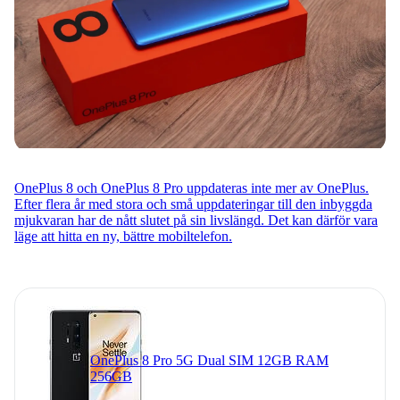
OnePlus 8 och OnePlus 8 Pro uppdateras inte mer av OnePlus.
Efter flera år med stora och små uppdateringar till den inbyggda
mjukvaran har de nått slutet på sin livslängd. Det kan därför vara
läge att hitta en ny, bättre mobiltelefon.
OnePlus 8 Pro 5G Dual SIM 12GB RAM
256GB