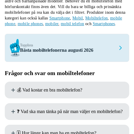
äldre och barnanpassade modeller. Behöver du en mobiltelefon med
hörlurskontakt finns även det. Vill du bara se billiga och prissänkta
mobiltelefoner på rea kan du välja det i filtret.
Produkter inom denna
kategori kan också kallas
Smartphone
,
Mobil
,
Mobiltelefon
,
mobile
phone
,
mobile phones
,
mobiler
,
mobil telefon
och
Smartphones
.
Topplista
Bästa mobiltelefonerna augusti 2026
Frågor och svar om mobiltelefoner
💰 Vad kostar en bra mobiltelefon?
Priset för en bra mobiltelefon ändras hela tiden i takt med att
❓ Vad ska man tänka på när man väljer en mobiltelefon?
nya modeller släpps. Det är också mycket subjektivt
eftersom dina behov avgör vad en bra mobiltelefon faktiskt
är.
Det finns många saker som spelar in när man väljer sin nya
🗓️ Hur länge kan man ha en mobiltelefon?