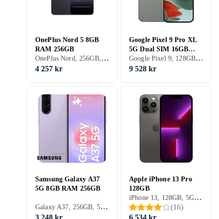
OnePlus Nord 5 8GB
Google Pixel 9 Pro XL
RAM 256GB
5G Dual SIM 16GB
OnePlus Nord, 256GB, 5G (NR), 6.83 tum, 8GB, 2025
Google Pixel 9, 128GB, 5G (NR), 6.8 tum, 16GB, 2024
RAM 128GB
4 257 kr
9 528 kr
Samsung Galaxy A37
Apple iPhone 13 Pro
5G 8GB RAM 256GB
128GB
iPhone 13, 128GB, 5G (NR), 6.1 tum, 6GB, 2021
Galaxy A37, 256GB, 5G (NR), 6.7 tum, 8GB, 2026
(
16
)
3 248 kr
6 534 kr