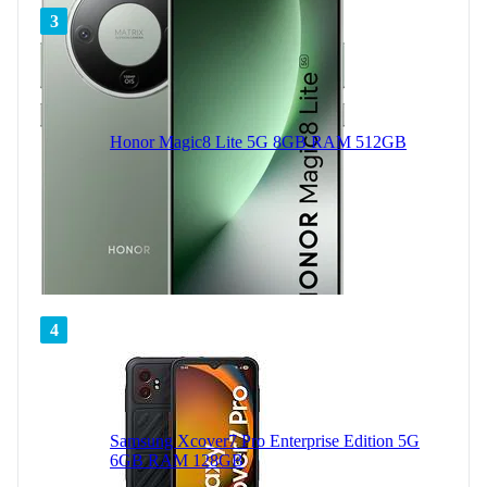
3
Honor Magic8 Lite 5G 8GB RAM 512GB
4
Samsung Xcover7 Pro Enterprise Edition 5G
6GB RAM 128GB