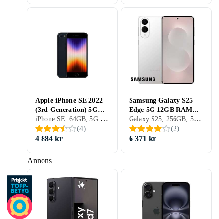
Apple iPhone SE 2022
Samsung Galaxy S25
(3rd Generation) 5G
Edge 5G 12GB RAM
iPhone SE, 64GB, 5G (NR), 4.7 tum, 4GB, 2020
Galaxy S25, 256GB, 5G (NR), 6.7 tum, 12GB, 2025
4GB RAM 64GB
256GB
(
4
)
(
2
)
4 884 kr
6 371 kr
Annons