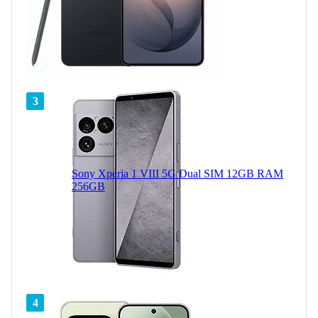
3
Sony Xperia 1 VIII 5G Dual SIM 12GB RAM
256GB
4