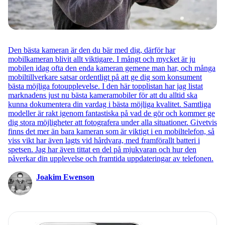
Den bästa kameran är den du bär med dig, därför har
mobilkameran blivit allt viktigare. I mångt och mycket är ju
mobilen idag ofta den enda kameran gemene man har, och många
mobiltillverkare satsar ordentligt på att ge dig som konsument
bästa möjliga fotoupplevelse. I den här topplistan har jag listat
marknadens just nu bästa kameramobiler för att du alltid ska
kunna dokumentera din vardag i bästa möjliga kvalitet. Samtliga
modeller är rakt igenom fantastiska på vad de gör och kommer ge
dig stora möjligheter att fotografera under alla situationer. Givetvis
finns det mer än bara kameran som är viktigt i en mobiltelefon, så
viss vikt har även lagts vid hårdvara, med framförallt batteri i
spetsen. Jag har även tittat en del på mjukvaran och hur den
påverkar din upplevelse och framtida uppdateringar av telefonen.
Joakim Ewenson