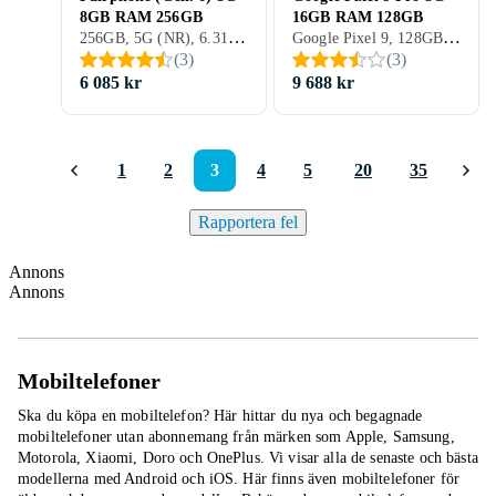
8GB RAM 256GB
16GB RAM 128GB
256GB, 5G (NR), 6.31 tum, 8GB, 2025
Google Pixel 9, 128GB, 5G (NR), 6.3 tum, 16GB, 2024
(
3
)
(
3
)
6 085 kr
9 688 kr
1
2
3
4
5
20
35
Rapportera fel
Annons
Annons
Mobiltelefoner
Ska du köpa en mobiltelefon? Här hittar du nya och begagnade
mobiltelefoner utan abonnemang från märken som Apple, Samsung,
Motorola, Xiaomi, Doro och OnePlus. Vi visar alla de senaste och bästa
modellerna med Android och iOS. Här finns även mobiltelefoner för