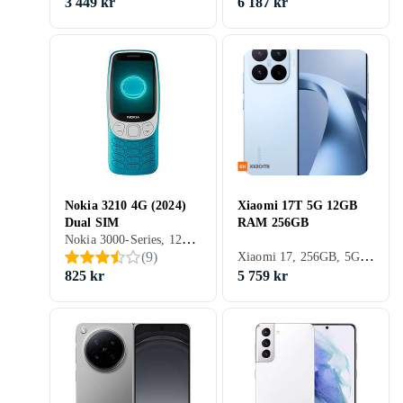
3 449 kr
6 187 kr
Nokia 3210 4G (2024)
Xiaomi 17T 5G 12GB
Dual SIM
RAM 256GB
Nokia 3000-Series, 128MB, 2.4 tum, 64MB, 2024
Xiaomi 17, 256GB, 5G (NR), 6.59 tum, 12GB
(
9
)
825 kr
5 759 kr