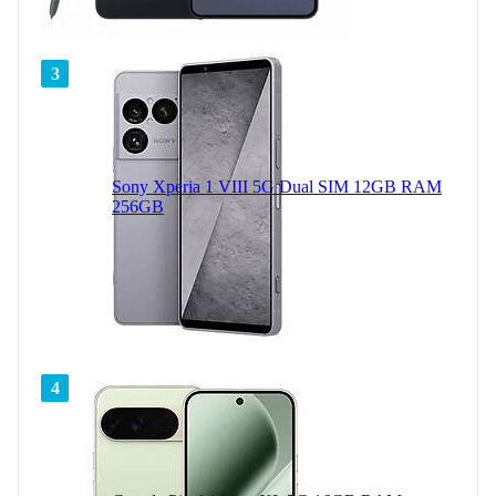
3
Sony Xperia 1 VIII 5G Dual SIM 12GB RAM
256GB
4