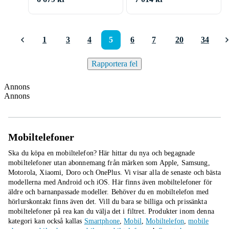
1
3
4
5
6
7
20
34
Rapportera fel
Annons
Annons
Mobiltelefoner
Ska du köpa en mobiltelefon? Här hittar du nya och begagnade
mobiltelefoner utan abonnemang från märken som Apple, Samsung,
Motorola, Xiaomi, Doro och OnePlus. Vi visar alla de senaste och bästa
modellerna med Android och iOS. Här finns även mobiltelefoner för
äldre och barnanpassade modeller. Behöver du en mobiltelefon med
hörlurskontakt finns även det. Vill du bara se billiga och prissänkta
mobiltelefoner på rea kan du välja det i filtret.
Produkter inom denna
kategori kan också kallas
Smartphone
,
Mobil
,
Mobiltelefon
,
mobile