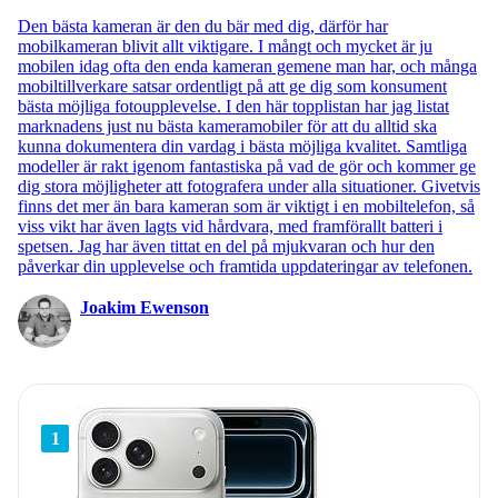
Den bästa kameran är den du bär med dig, därför har
mobilkameran blivit allt viktigare. I mångt och mycket är ju
mobilen idag ofta den enda kameran gemene man har, och många
mobiltillverkare satsar ordentligt på att ge dig som konsument
bästa möjliga fotoupplevelse. I den här topplistan har jag listat
marknadens just nu bästa kameramobiler för att du alltid ska
kunna dokumentera din vardag i bästa möjliga kvalitet. Samtliga
modeller är rakt igenom fantastiska på vad de gör och kommer ge
dig stora möjligheter att fotografera under alla situationer. Givetvis
finns det mer än bara kameran som är viktigt i en mobiltelefon, så
viss vikt har även lagts vid hårdvara, med framförallt batteri i
spetsen. Jag har även tittat en del på mjukvaran och hur den
påverkar din upplevelse och framtida uppdateringar av telefonen.
Joakim Ewenson
1