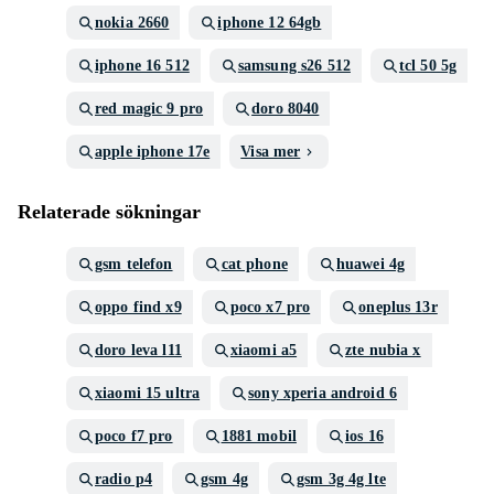
nokia 2660
iphone 12 64gb
iphone 16 512
samsung s26 512
tcl 50 5g
red magic 9 pro
doro 8040
apple iphone 17e
Visa mer
Relaterade sökningar
gsm telefon
cat phone
huawei 4g
oppo find x9
poco x7 pro
oneplus 13r
doro leva l11
xiaomi a5
zte nubia x
xiaomi 15 ultra
sony xperia android 6
poco f7 pro
1881 mobil
ios 16
radio p4
gsm 4g
gsm 3g 4g lte