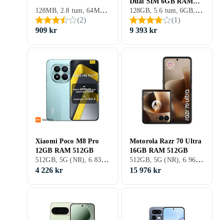
Dual SIM 6GB RAM
128MB, 2.8 tum, 64MB, 2025
128GB, 5.6 tum, 6GB, 2020
128GB
(
2
)
(
1
)
909 kr
9 393 kr
Xiaomi Poco M8 Pro
Motorola Razr 70 Ultra
12GB RAM 512GB
16GB RAM 512GB
512GB, 5G (NR), 6.83 tum, 12GB, 2026
512GB, 5G (NR), 6.96 tum, 16GB
4 226 kr
15 976 kr