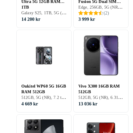
Ultra 5G 12GB RAM
Fusion 5G Dual SIM
Edge, 256GB, 5G (NR), 6.67 tum, 12GB, 2024
1TB
12GB RAM 256GB
Galaxy S25, 1TB, 5G (NR), 6.9 tum, 12GB, 2025
(
2
)
14 200 kr
3 999 kr
Oukitel WP60 5G 16GB
Vivo X300 16GB RAM
RAM 512GB
512GB
512GB, 5G (NR), 7.2 tum, 2025
512GB, 5G (NR), 6.31 tum, 16GB, 2026
4 669 kr
13 036 kr