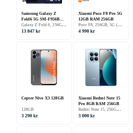
Samsung Galaxy Z
Xiaomi Poco F8 Pro 5G
Fold6 5G SM-F956B
12GB RAM 256GB
Galaxy Z Fold 6, 256GB, 5G (NR), 7.6 tum, 12GB, 2024
Poco F8, 256GB, 5G (NR), 6.59 tum, 12GB, 2025
Dual SIM 12GB RAM
256GB
13 847 kr
4 990 kr
Cepter Nivo X3 128GB
Xiaomi Redmi Note 15
Pro 8GB RAM 256GB
Redmi Note 15, 256GB, 5G (NR), 6.77 tum, 8GB, 2026
128GB
3 290 kr
3 000 kr