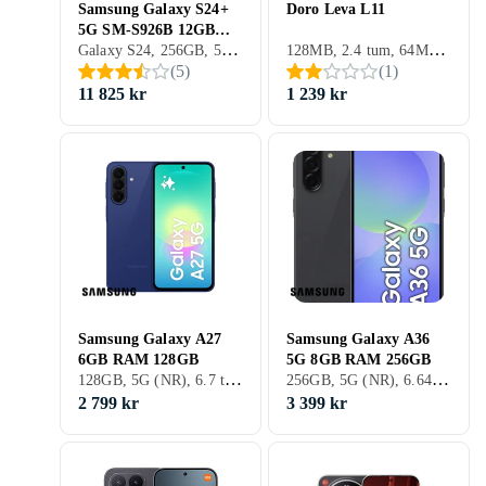
Samsung Galaxy S24+
Doro Leva L11
5G SM-S926B 12GB
Galaxy S24, 256GB, 5G (NR), 6.7 tum, 12GB, 2024
128MB, 2.4 tum, 64MB, 2024
RAM 256GB
(
5
)
(
1
)
11 825 kr
1 239 kr
Samsung Galaxy A27
Samsung Galaxy A36
6GB RAM 128GB
5G 8GB RAM 256GB
128GB, 5G (NR), 6.7 tum, 6GB
256GB, 5G (NR), 6.64 tum, 8GB, 2024
2 799 kr
3 399 kr