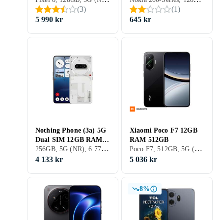
(
3
)
(
1
)
5 990 kr
645 kr
Nothing Phone (3a) 5G
Xiaomi Poco F7 12GB
Dual SIM 12GB RAM
RAM 512GB
256GB, 5G (NR), 6.77 tum, 12GB, 2025
Poco F7, 512GB, 5G (NR), 6.83 tum, 12GB, 2025
256GB
4 133 kr
5 036 kr
8%