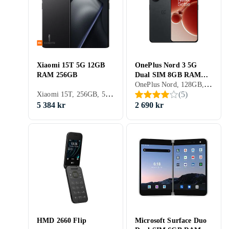
Xiaomi 15T 5G 12GB
OnePlus Nord 3 5G
RAM 256GB
Dual SIM 8GB RAM
OnePlus Nord, 128GB, 5G (NR), 6.74 tum, 8GB, 2023
128GB
Xiaomi 15T, 256GB, 5G (NR), 6.83 tum, 12GB, 2025
(
5
)
5 384 kr
2 690 kr
HMD 2660 Flip
Microsoft Surface Duo