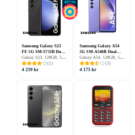
Samsung Galaxy S23
Samsung Galaxy A54
FE 5G SM-S711B Dual
5G SM-A546B Dual
Galaxy S23, 128GB, 5G (NR), 6.4 tum, 8GB, 2023
Galaxy A54, 128GB, 5G (NR), 6.4 tum, 8GB, 2023
SIM 8GB RAM 128GB
SIM 8GB RAM 128GB
(
1
)
(
3
)
4 259 kr
4 175 kr