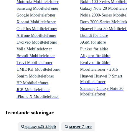
Motorola Mobiltelefoner
Nokia 100-Series Mobiltelefo
Samsung Mobiltelefoner
Galaxy Note 20 Mobiltelefone
Google Mobiltelefoner
Nokia 2000-Series Mobiltelef
Xiaomi Mobiltelefoner
Doro 2000-Series Mobiltelefo
OnePlus Mobiltelefoner
Huawei Pura 80 Mobiltelefon
Artfone Mobiltelefoner
Brondi för äldre
Evolveo Mobiltelefoner
AGM för äldre
Volla Mobiltelefoner
Funker för äldre
Brondi Mobiltelefoner
Aligator för äldre
Trevi Mobiltelefoner
Evolveo för äldre
UMIDIGI Mobiltelefoner
Mobiltelefoner - 2016
Sonim Mobiltelefoner
Huawei Huawei P Smart
Mobiltelefoner
HP Mobiltelefoner
Samsung Galaxy Note 20
JCB Mobiltelefoner
Mobiltelefoner
iPhone X Mobiltelefoner
Trendande sökningar
galaxy s25 256gb
xcover 7 pro