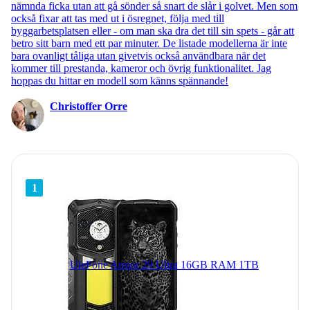
nämnda ficka utan att gå sönder så snart de slår i golvet. Men som
en mobiltelefon som är
IP67-klassad
eller bättre. Det minskar
också fixar att tas med ut i ösregnet, följa med till
risken för vattenskador om du använder mobiltelefonen i
byggarbetsplatsen eller - om man ska dra det till sin spets - går att
regn, tappar den i vatten eller spiller väta på den. Tänk på att
betro sitt barn med ett par minuter. De listade modellerna är inte
bara ovanligt tåliga utan givetvis också användbara när det
vattentåligheten försämras med tiden.
kommer till prestanda, kameror och övrig funktionalitet. Jag
hoppas du hittar en modell som känns spännande!
Christoffer Orre
1
UleFone Armor 29 Ultra 16GB RAM 1TB