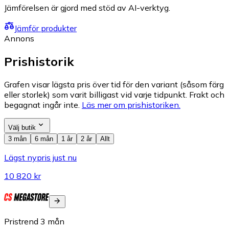
Jämförelsen är gjord med stöd av AI-verktyg.
Jämför produkter
Annons
Prishistorik
Grafen visar lägsta pris över tid för den variant (såsom färg
eller storlek) som varit billigast vid varje tidpunkt. Frakt och
begagnat ingår inte.
Läs mer om prishistoriken.
Välj butik
3 mån
6 mån
1 år
2 år
Allt
Lägst nypris just nu
10 820 kr
Pristrend
3
mån