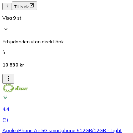
Till butik
Visa 9 st
Erbjudanden utan direktlänk
fr.
10 830 kr
4.4
(
3
)
Apple iPhone Air 5G smartphone 512GB/12GB - Light