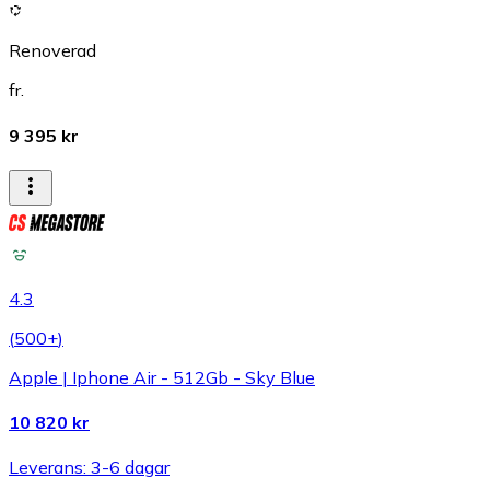
Renoverad
fr.
9 395 kr
4.3
(
500+
)
Apple | Iphone Air - 512Gb - Sky Blue
10 820 kr
Leverans: 3-6 dagar