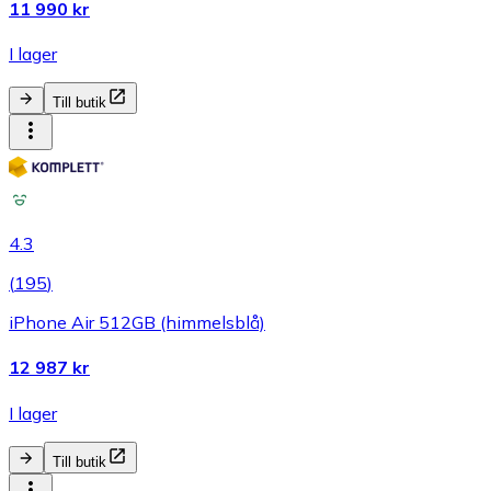
11 990 kr
I lager
Till butik
4.3
(
195
)
iPhone Air 512GB (himmelsblå)
12 987 kr
I lager
Till butik