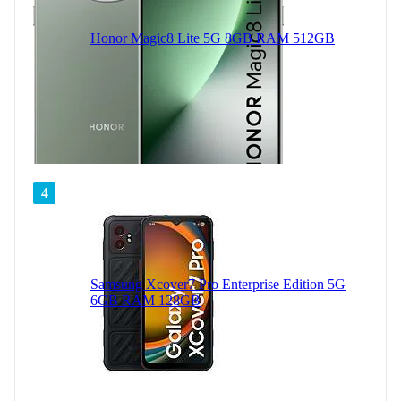
Honor Magic8 Lite 5G 8GB RAM 512GB
4
Samsung Xcover7 Pro Enterprise Edition 5G
6GB RAM 128GB