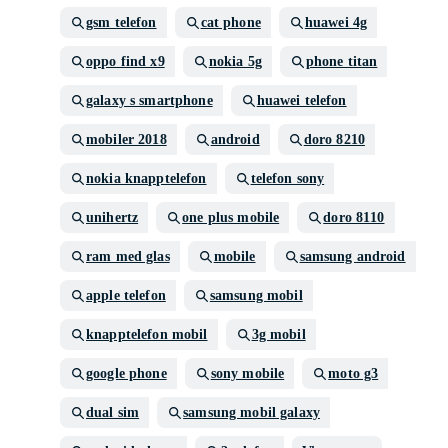
gsm telefon
cat phone
huawei 4g
oppo find x9
nokia 5g
phone titan
galaxy s smartphone
huawei telefon
mobiler 2018
android
doro 8210
nokia knapptelefon
telefon sony
unihertz
one plus mobile
doro 8110
ram med glas
mobile
samsung android
apple telefon
samsung mobil
knapptelefon mobil
3g mobil
google phone
sony mobile
moto g3
dual sim
samsung mobil galaxy