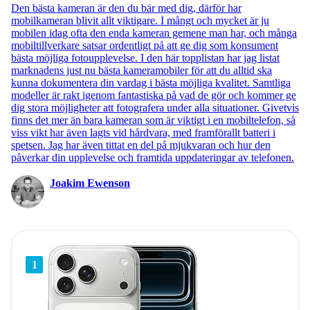
Den bästa kameran är den du bär med dig, därför har
mobilkameran blivit allt viktigare. I mångt och mycket är ju
mobilen idag ofta den enda kameran gemene man har, och många
mobiltillverkare satsar ordentligt på att ge dig som konsument
bästa möjliga fotoupplevelse. I den här topplistan har jag listat
marknadens just nu bästa kameramobiler för att du alltid ska
kunna dokumentera din vardag i bästa möjliga kvalitet. Samtliga
modeller är rakt igenom fantastiska på vad de gör och kommer ge
dig stora möjligheter att fotografera under alla situationer. Givetvis
finns det mer än bara kameran som är viktigt i en mobiltelefon, så
viss vikt har även lagts vid hårdvara, med framförallt batteri i
spetsen. Jag har även tittat en del på mjukvaran och hur den
påverkar din upplevelse och framtida uppdateringar av telefonen.
Joakim Ewenson
1