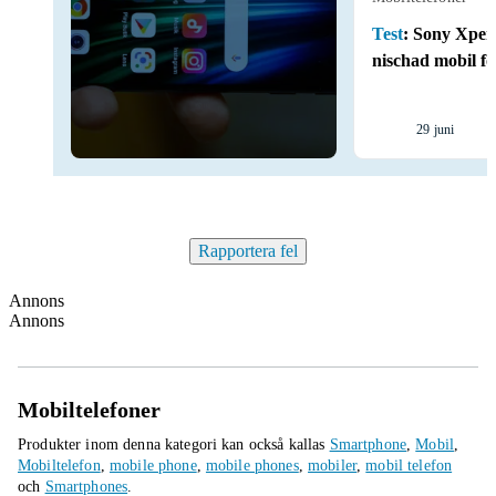
Test
:
Sony Xperi
nischad mobil fö
29 juni
Rapportera fel
Annons
Annons
Mobiltelefoner
Produkter inom denna kategori kan också kallas
Smartphone
,
Mobil
,
Mobiltelefon
,
mobile phone
,
mobile phones
,
mobiler
,
mobil telefon
och
Smartphones
.