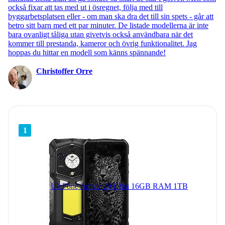
också fixar att tas med ut i ösregnet, följa med till
byggarbetsplatsen eller - om man ska dra det till sin spets - går att
betro sitt barn med ett par minuter. De listade modellerna är inte
bara ovanligt tåliga utan givetvis också användbara när det
kommer till prestanda, kameror och övrig funktionalitet. Jag
hoppas du hittar en modell som känns spännande!
Christoffer Orre
1
UleFone Armor 29 Ultra 16GB RAM 1TB