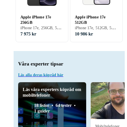
Apple iPhone 17e
Apple iPhone 17e
256GB
512GB
iPhone 17e, 256GB, 5G (NR), 6.1 tum, 8GB, 2026
iPhone 17e, 512GB, 5G (NR), 6.1 tum, 8GB, 2026
7 975 kr
10 986 kr
Våra experter tipsar
Läs alla deras köpråd här
Läs våra experters köpråd om
mobiltelefoner
18 listor
64 tester
1 guider
Mobiltelefoner