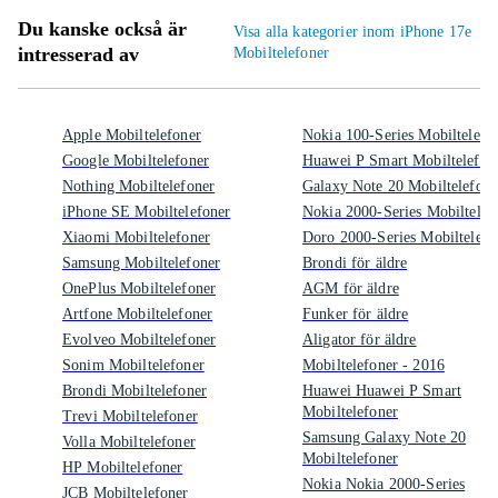
Du kanske också är
Visa alla kategorier inom iPhone 17e
intresserad av
Mobiltelefoner
Apple Mobiltelefoner
Nokia 100-Series Mobiltelefo
Google Mobiltelefoner
Huawei P Smart Mobiltelefon
Nothing Mobiltelefoner
Galaxy Note 20 Mobiltelefone
iPhone SE Mobiltelefoner
Nokia 2000-Series Mobiltelef
Xiaomi Mobiltelefoner
Doro 2000-Series Mobiltelefo
Samsung Mobiltelefoner
Brondi för äldre
OnePlus Mobiltelefoner
AGM för äldre
Artfone Mobiltelefoner
Funker för äldre
Evolveo Mobiltelefoner
Aligator för äldre
Sonim Mobiltelefoner
Mobiltelefoner - 2016
Brondi Mobiltelefoner
Huawei Huawei P Smart
Mobiltelefoner
Trevi Mobiltelefoner
Samsung Galaxy Note 20
Volla Mobiltelefoner
Mobiltelefoner
HP Mobiltelefoner
Nokia Nokia 2000-Series
JCB Mobiltelefoner