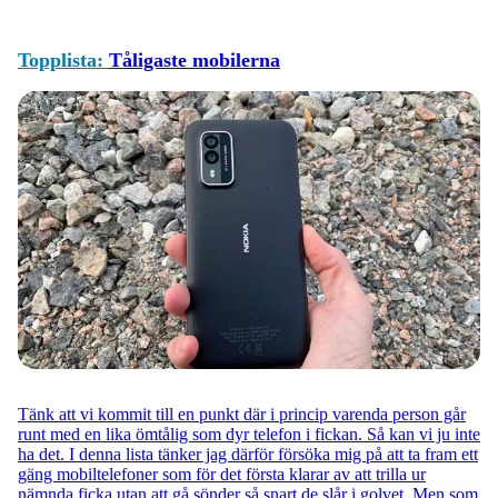
Topplista:
Tåligaste mobilerna
Tänk att vi kommit till en punkt där i princip varenda person går
runt med en lika ömtålig som dyr telefon i fickan. Så kan vi ju inte
ha det. I denna lista tänker jag därför försöka mig på att ta fram ett
gäng mobiltelefoner som för det första klarar av att trilla ur
nämnda ficka utan att gå sönder så snart de slår i golvet. Men som