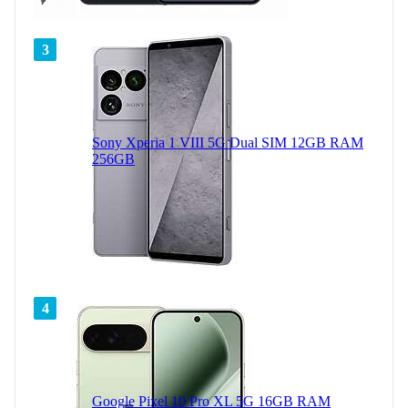
3
Sony Xperia 1 VIII 5G Dual SIM 12GB RAM
256GB
4
Google Pixel 10 Pro XL 5G 16GB RAM