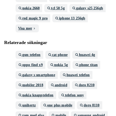
nokia 2660
tcl 50 5g
galaxy s25 256gb
red magic 9 pro
iphone 13 256gb
Visa mer
Relaterade sökningar
gsm telefon
cat phone
huawei 4g
oppo find x9
nokia 5g
phone titan
galaxy s smartphone
huawei telefon
mobiler 2018
android
doro 8210
nokia knapptelefon
telefon sony
unihertz
one plus mobile
doro 8110
ram med glas
mobile
samsung android