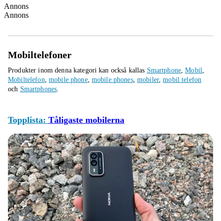
Annons
Annons
Mobiltelefoner
Produkter inom denna kategori kan också kallas
Smartphone
,
Mobil
,
Mobiltelefon
,
mobile phone
,
mobile phones
,
mobiler
,
mobil telefon
och
Smartphones
.
Topplista:
Tåligaste mobilerna