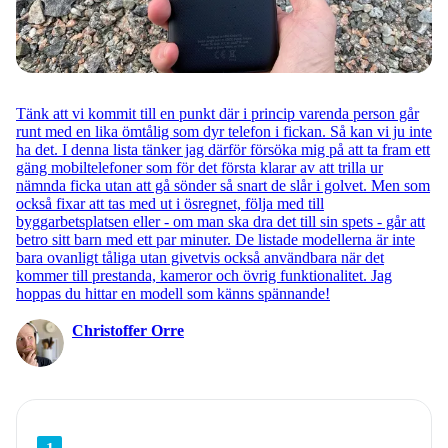
Tänk att vi kommit till en punkt där i princip varenda person går
runt med en lika ömtålig som dyr telefon i fickan. Så kan vi ju inte
ha det. I denna lista tänker jag därför försöka mig på att ta fram ett
gäng mobiltelefoner som för det första klarar av att trilla ur
nämnda ficka utan att gå sönder så snart de slår i golvet. Men som
också fixar att tas med ut i ösregnet, följa med till
byggarbetsplatsen eller - om man ska dra det till sin spets - går att
betro sitt barn med ett par minuter. De listade modellerna är inte
bara ovanligt tåliga utan givetvis också användbara när det
kommer till prestanda, kameror och övrig funktionalitet. Jag
hoppas du hittar en modell som känns spännande!
Christoffer Orre