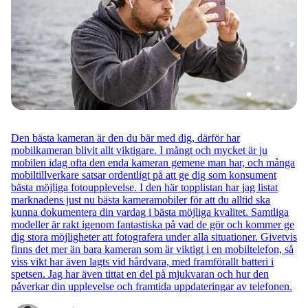
Den bästa kameran är den du bär med dig, därför har
mobilkameran blivit allt viktigare. I mångt och mycket är ju
mobilen idag ofta den enda kameran gemene man har, och många
mobiltillverkare satsar ordentligt på att ge dig som konsument
bästa möjliga fotoupplevelse. I den här topplistan har jag listat
marknadens just nu bästa kameramobiler för att du alltid ska
kunna dokumentera din vardag i bästa möjliga kvalitet. Samtliga
modeller är rakt igenom fantastiska på vad de gör och kommer ge
dig stora möjligheter att fotografera under alla situationer. Givetvis
finns det mer än bara kameran som är viktigt i en mobiltelefon, så
viss vikt har även lagts vid hårdvara, med framförallt batteri i
spetsen. Jag har även tittat en del på mjukvaran och hur den
påverkar din upplevelse och framtida uppdateringar av telefonen.