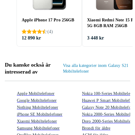
Apple iPhone 17 Pro 256GB
Xiaomi Redmi Note 15 P
5G 8GB RAM 256GB
(
4
)
12 890 kr
3 448 kr
Du kanske också är
Visa alla kategorier inom Galaxy S21
intresserad av
Mobiltelefoner
Apple Mobiltelefoner
Nokia 100-Series Mobiltelefo
Google Mobiltelefoner
Huawei P Smart Mobiltelefon
Nothing Mobiltelefoner
Galaxy Note 20 Mobiltelefone
iPhone SE Mobiltelefoner
Nokia 2000-Series Mobiltelef
Xiaomi Mobiltelefoner
Doro 2000-Series Mobiltelefo
Samsung Mobiltelefoner
Brondi för äldre