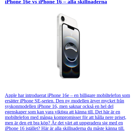
iPhone 16e vs iPhone 16 – alla skillnaderna
Apple har introduerat iPhone 16e – en billigare mobiltelefon som
ersätter iPhone SE-serien. Den ny modellen ärver mycket från
syskonmodellen iPhone 16, men saknar också en hel del
egenskaper som kan vara viktiga att känna till. Det här är en
mobiltelefon med många kompromisser för att hålla nere priset,
men är den ett bra köp? Är det värt att uppgradera sig med en
iPhone 16 istället? Här är alla skillnaderna du måste känna till.