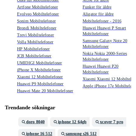
OnePlus Mobiltelefoner
AGM för äldre
Artfone Mobiltelefoner
Funker för äldre
Evolveo Mobiltelefoner
Aligator för äldre
Sonim Mobiltelefoner
Mobiltelefoner - 2016
Brondi Mobiltelefoner
Huawei Huawei P Smart
Mobiltelefoner
Trevi Mobiltelefoner
Samsung Galaxy Note 20
Volla Mobiltelefoner
Mobiltelefoner
HP Mobiltelefoner
Nokia Nokia 2000-Series
JCB Mobiltelefoner
Mobiltelefoner
UMIDIGI Mobiltelefoner
Huawei Huawei P20
iPhone X Mobiltelefoner
Mobiltelefoner
Xiaomi 12 Mobiltelefoner
Xiaomi Xiaomi 12 Mobiltelef
Huawei P9 Mobiltelefoner
Apple iPhone 17e Mobiltelefo
Huawei Mate 20 Mobiltelefoner
Trendande sökningar
doro 8040
iphone 12 64gb
xcover 7 pro
iphone 16 512
samsung s26 512