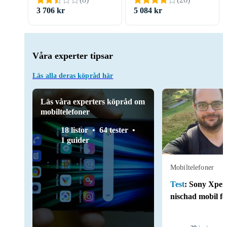
3 706 kr
5 084 kr
Våra experter tipsar
Läs alla deras köpråd här
Läs våra experters köpråd om
mobiltelefoner
18 listor
64 tester
1 guider
Mobiltelefoner
Test
:
Sony Xperi
nischad mobil fö