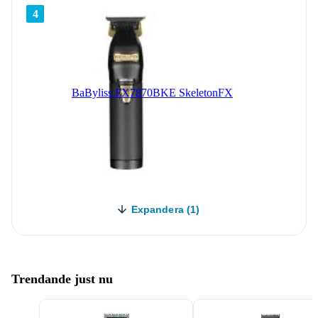
4
BaByliss FX7870BKE SkeletonFX
Expandera (1)
Trendande just nu