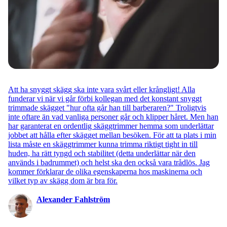
Att ha snyggt skägg ska inte vara svårt eller krångligt! Alla
funderar vi när vi går förbi kollegan med det konstant snyggt
trimmade skägget "hur ofta går han till barberaren?" Troligtvis
inte oftare än vad vanliga personer går och klipper håret. Men han
har garanterat en ordentlig skäggtrimmer hemma som underlättar
jobbet att hålla efter skägget mellan besöken. För att ta plats i min
lista måste en skäggtrimmer kunna trimma riktigt tight in till
huden, ha rätt tyngd och stabilitet (detta underlättar när den
används i badrummet) och helst ska den också vara trådlös. Jag
kommer förklarar de olika egenskaperna hos maskinerna och
vilket typ av skägg dom är bra för.
Alexander Fahlström