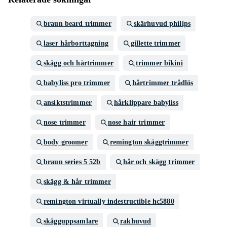
braun beard trimmer
skärhuvud philips
laser hårborttagning
gillette trimmer
skägg och hårtrimmer
trimmer bikini
babyliss pro trimmer
hårtrimmer trådlös
ansiktstrimmer
hårklippare babyliss
nose trimmer
nose hair trimmer
body groomer
remington skäggtrimmer
braun series 5 52b
hår och skägg trimmer
skägg & hår trimmer
remington virtually indestructible hc5880
skägguppsamlare
rakhuvud