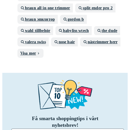
braun all in one trimmer
split ender pro 2
braun эпилятор
gordon b
wahl tillbehör
babyliss wtech
the dude
valera swiss
nose hair
nästrimmer herr
Visa mer
Få smarta shoppingtips i vårt
nyhetsbrev!