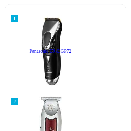
1
Panasonic ER-DGP72
2