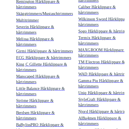
hårtrimmers
Remington Hårklippare &
hårtrimmers
Caliber Hårklippare &
hårtrimmers
Skäggtrimmers/Mustaschtrimmers
Wilkinson Sword Hårklippare
Multitrimmer
hårtrimmers
Severin Hårklippare &
Sogo Hårklippare & hårtrimm
hårtrimmers
Termix Hårklippare &
Melissa Hårklippare &
hårtrimmers
hårtrimmers
MAXGROOM Hårklippare &
Girmi Hårklippare & hårtrimmers
hårtrimmers
ECG Hårklippare & hårtrimmers
TM Electron Hårklippare &
King C Gillette Hårklippare &
hårtrimmers
hårtrimmers
WAD Hårklippare & hårtrimm
Manscaped Hårklippare &
Gamma Piu Hårklippare &
hårtrimmers
hårtrimmers
Little Balance Hårklippare &
Uniq Hårklippare & hårtrimm
hårtrimmers
StyleCraft Hårklippare &
Ströme Hårklippare &
hårtrimmers
hårtrimmers
Njord Hårklippare & hårtrim
Berdsen Hårklippare &
hårtrimmers
AlBa4men Hårklippare &
hårtrimmers
BaBylissPRO Hårklippare &