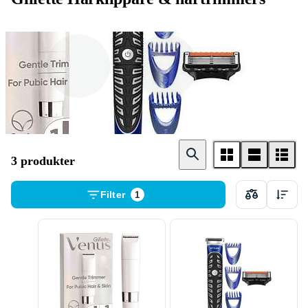
Kroppshår
Skäggtrimmer
3 produkter
Filter
1