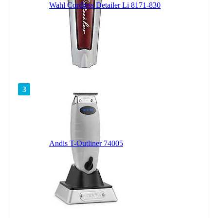
Wahl Cordless Detailer Li 8171-830
3
Andis T-Outliner 74005