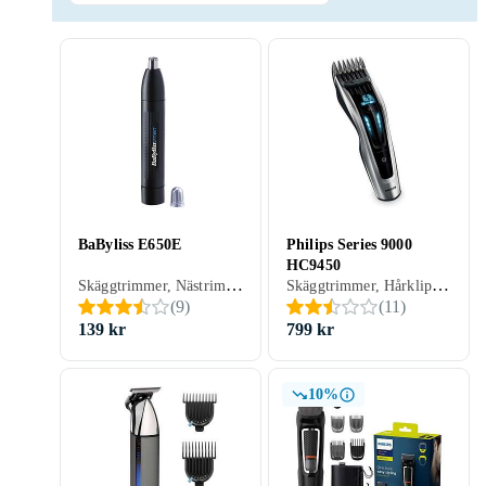
BaByliss E650E
Philips Series 9000
HC9450
Skäggtrimmer, Nästrimmer & örontrimmer, Hårklippare, Batteridrift, För våt och torr användning, Vattentålig, Multitrimmer, Vattentät
Skäggtrimmer, Hårklippare, Batteridrift, Batterinivåindikator, Display, Vattentålig, Justerbar hastighet, Stöd för snabbladdning, Laddningsställ, Självslipande blad, Hårkam ingår, Oljefri underhåll
(
9
)
(
11
)
139 kr
799 kr
10%