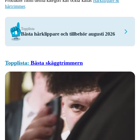
Produkter inom denna kategori kan också kallas
Hårklippare &
hårtrimmer
.
Topplista
Bästa hårklippare och tillbehör augusti 2026
Topplista:
Bästa skäggtrimmern