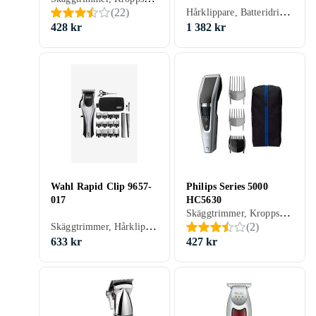
Hårklippare, Batteridrift, Display, Vattentålig, Justerbar hastighet, Stöd för snabbladdning, Inställningslås
(
22
)
428 kr
1 382 kr
Wahl Rapid Clip 9657-
Philips Series 5000
017
HC5630
Skäggtrimmer, Kroppshår, Hårklippare, Batteridrift, Gummerad greppyta, Vattentålig, Inställningslås, Vattentät, Självslipande blad, Hårkam ingår, Oljefri underhåll
Skäggtrimmer, Hårklippare, Batteridrift, Sax, Batterinivåindikator, Stöd för snabbladdning, Inställningslås, Hårkam ingår
(
2
)
633 kr
427 kr