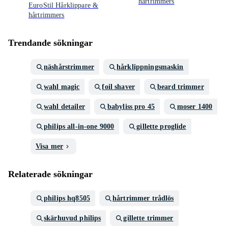
hårtrimmers
EuroStil Hårklippare &
hårtrimmers
Trendande sökningar
näshårstrimmer
hårklippningsmaskin
wahl magic
foil shaver
beard trimmer
wahl detailer
babyliss pro 45
moser 1400
philips all-in-one 9000
gillette proglide
Visa mer
Relaterade sökningar
philips hq8505
hårtrimmer trådlös
skärhuvud philips
gillette trimmer