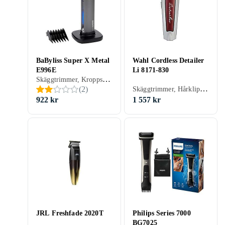
BaByliss Super X Metal
Wahl Cordless Detailer
E996E
Li 8171-830
Skäggtrimmer, Kroppshår, Hårklippare, Batteridrift, Batterinivåindikator, Display, Handtag, Gummerad greppyta, Stöd för snabbladdning, Inställningslås, Multitrimmer, Med stativ, Precisionsskärsystem, Hårkam ingår, Avtagbart blad
Skäggtrimmer, Hårklippare, Batteridrift, Gummerad greppyta, Stöd för snabbladdning, Avtagbart blad
(
2
)
922 kr
1 557 kr
JRL Freshfade 2020T
Philips Series 7000
BG7025