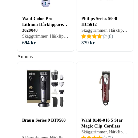
Wahl Color Pro
Philips Series 5000
Lithium Hårklippare
HC5612
Skäggtrimmer, Hårklippare, Batteridrift, Gummerad greppyta, Vattentålig, Multitrimmer, Vattentät, Självslipande blad, Oljefri underhåll
3028048
Skäggtrimmer, Hårklippare, Batteridrift, Sax, Stöd för snabbladdning, Hårkam ingår
(
8
)
694 kr
379 kr
Annons
Braun Series 9 BT9560
Wahl 8148-016 5 Star
Magic Clip Cordless
Skäggtrimmer, Hårklippare, Batteridrift, Hårkam ingår
Skäggtrimmer, Hårklippare, Batteridrift, För våt och torr användning, Display, Vattentålig, Stöd för snabbladdning, Inställningslås, Multitrimmer, Laddningsställ, Vattentät, Hårkam ingår
(
2
)