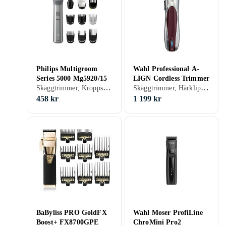
Philips Multigroom
Wahl Professional A-
Series 5000 Mg5920/15
LIGN Cordless Trimmer
Skäggtrimmer, Kroppshår, Nästrimmer & örontrimmer, Hårklippare, Batteridrift, För våt och torr användning, Gummerad greppyta, Vattentålig, Laddning via USB, Stöd för snabbladdning, Multitrimmer, Vattentät, Precisionsskärsystem, Självslipande blad, Oljefri underhåll
Skäggtrimmer, Hårklippare, Batteridrift
458 kr
1 199 kr
BaByliss PRO GoldFX
Wahl Moser ProfiLine
Boost+ FX8700GPE
ChroMini Pro2