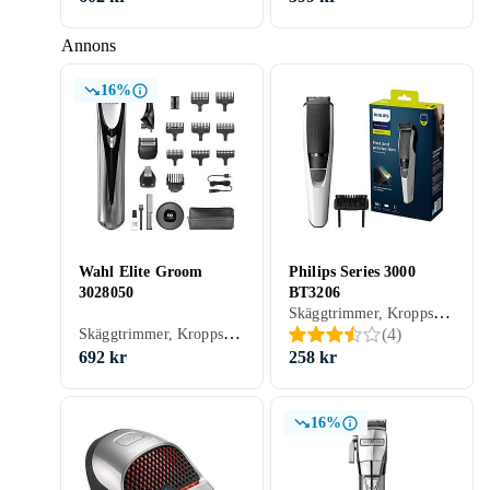
Annons
16%
Wahl Elite Groom
Philips Series 3000
3028050
BT3206
Skäggtrimmer, Kroppshår, Hårklippare, Batteridrift, Batterinivåindikator, Display, Handtag, Vattentålig, Inställningslås, Multitrimmer, Vattentät, Laddningsindikator, Hårkam ingår, Oljefri underhåll
Skäggtrimmer, Kroppshår, Nästrimmer & örontrimmer, Hårklippare, Ögonbrynstrimmer, Batteridrift, Sax, Stöd för snabbladdning, Multitrimmer, Laddningsställ, Hårkam ingår
(
4
)
692 kr
258 kr
16%