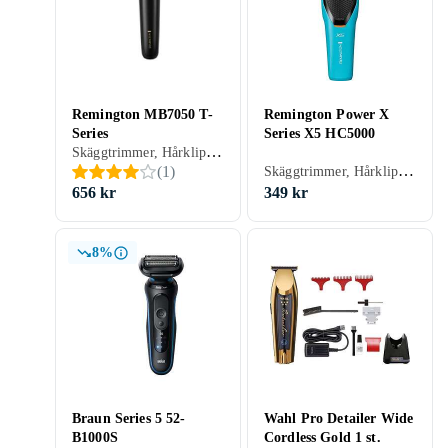
Remington MB7050 T-
Remington Power X
Series
Series X5 HC5000
Skäggtrimmer, Hårklippare, Batteridrift, För våt och torr användning, Vattentålig, Stöd för snabbladdning, Vibrerande rakning (folie), Multitrimmer, Vattentät, Turboläge, Precisionsskärsystem, Hårkam ingår
Skäggtrimmer, Hårklippare, Batteridrift, Batterinivåindikator, Laddning via USB, Stöd för snabbladdning, Inställningslås, Precisionsskärsystem, Självslipande blad, Hårkam ingår, Avtagbart blad
(
1
)
656 kr
349 kr
8%
Braun Series 5 52-
Wahl Pro Detailer Wide
B1000S
Cordless Gold 1 st.