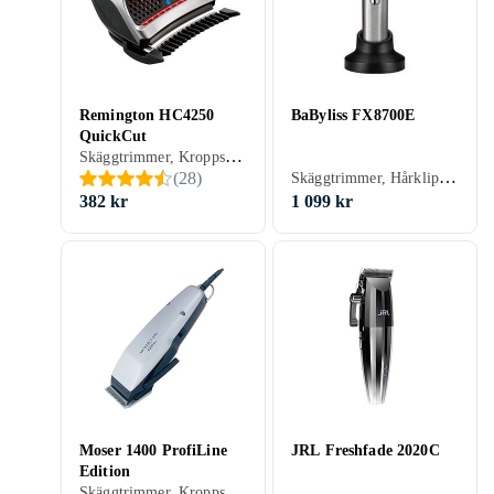
Remington HC4250
BaByliss FX8700E
QuickCut
Skäggtrimmer, Kroppshår, Nästrimmer & örontrimmer, Hårklippare, Batteridrift, Batterinivåindikator, Vattentålig, Justerbar hastighet, Stöd för snabbladdning
Skäggtrimmer, Hårklippare, Batteridrift, Stöd för snabbladdning, Laddningsställ
(
28
)
382 kr
1 099 kr
Moser 1400 ProfiLine
JRL Freshfade 2020C
Edition
Skäggtrimmer, Kroppshår, Hårklippare, Sax, Hårkam ingår