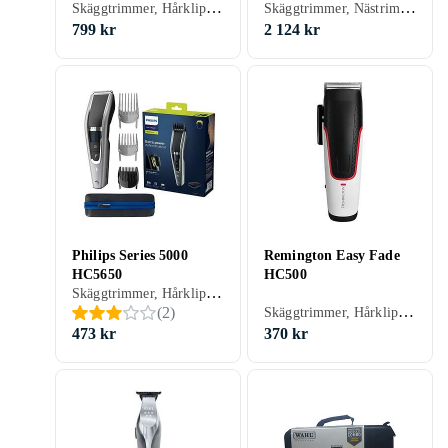
Skäggtrimmer, Hårklippare, Batteridrift, För våt och torr användning, Stöd för snabbladdning, Vibrerande rakning (folie), Vattentät, Turboläge
Skäggtrimmer, Nästrimmer & örontrimmer, Hårklippare, Batteridrift, Sax, Stöd för snabbladdning, Hårkam ingår
799 kr
2 124 kr
Philips Series 5000
Remington Easy Fade
HC5650
HC500
Skäggtrimmer, Hårklippare, Batteridrift, Gummerad greppyta, Vattentålig, Vattentät, Självslipande blad, Hårkam ingår, Oljefri underhåll
Skäggtrimmer, Hårklippare, Batteridrift, Inställningslås, Multitrimmer, Självslipande blad
(
2
)
473 kr
370 kr