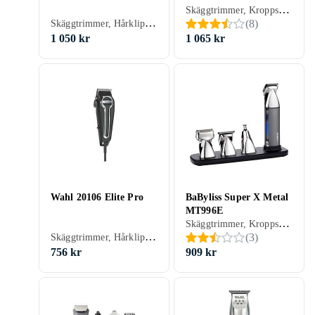
Skäggtrimmer, Kroppshår, Hårklippare, Batteridrift, För våt och torr användning, Batterinivåindikator, Gummerad greppyta, Vattentålig, Stöd för snabbladdning, Vibrerande rakning (folie), Vattentät, Självslipande blad, Oljefri underhåll
Skäggtrimmer, Hårklippare
(
8
)
1 050 kr
1 065 kr
Wahl 20106 Elite Pro
BaByliss Super X Metal
MT996E
Skäggtrimmer, Kroppshår, Hårklippare, Ögonbrynstrimmer, Batteridrift, För våt och torr användning
Skäggtrimmer, Hårklippare, Sax, Inställningslås, Multitrimmer, Precisionsskärsystem, Självslipande blad, Hårkam ingår
(
3
)
756 kr
909 kr