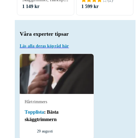
1 149 kr
1 599 kr
Våra experter tipsar
Läs alla deras köpråd här
Hårtrimmers
Topplista
:
Bästa
skäggtrimmern
29 augusti