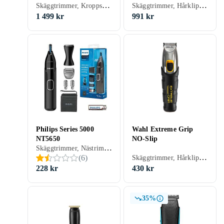
Skäggtrimmer, Kroppshår, Hårklippare, Batteridrift
Skäggtrimmer, Hårklippare, Batteridrift, Avtagbart blad
1 499 kr
991 kr
Philips Series 5000
Wahl Extreme Grip
NT5650
NO-Slip
Skäggtrimmer, Nästrimmer & örontrimmer, Hårklippare, Ögonbrynstrimmer, Batteridrift, För våt och torr användning, Vattentålig, Vattentät, Oljefri underhåll
Skäggtrimmer, Hårklippare, Batteridrift,
(
6
)
228 kr
430 kr
35%