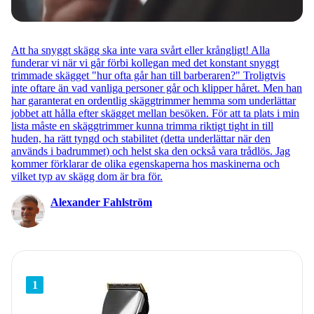
Att ha snyggt skägg ska inte vara svårt eller krångligt! Alla
funderar vi när vi går förbi kollegan med det konstant snyggt
trimmade skägget "hur ofta går han till barberaren?" Troligtvis
inte oftare än vad vanliga personer går och klipper håret. Men han
har garanterat en ordentlig skäggtrimmer hemma som underlättar
jobbet att hålla efter skägget mellan besöken. För att ta plats i min
lista måste en skäggtrimmer kunna trimma riktigt tight in till
huden, ha rätt tyngd och stabilitet (detta underlättar när den
används i badrummet) och helst ska den också vara trådlös. Jag
kommer förklarar de olika egenskaperna hos maskinerna och
vilket typ av skägg dom är bra för.
Alexander Fahlström
1