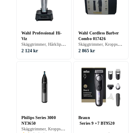
Wahl Professional Hi-
Wahl Cordless Barber
Viz
Combo 017426
Skäggtrimmer, Hårklippare, Batteridrift,
Skäggtrimmer, Kroppshår, Hårklippare, Batteridrift
2 124 kr
2 865 kr
Philips Series 3000
Braun
NT3650
Series 9 +7 BT9520
Skäggtrimmer, Kroppshår, Nästrimmer & örontrimmer, Hårklippare, Ögonbrynstrimmer, Batteridrift, För våt och torr användning, Gummerad greppyta, Vattentålig, Vattentät, Oljefri underhåll