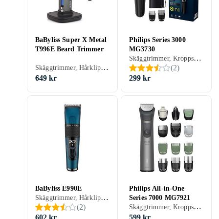
BaByliss Super X Metal
Philips Series 3000
T996E Beard Trimmer
MG3730
Skäggtrimmer, Kroppshår, Nästrimmer & örontrimmer, Hårklippare, Batteridrift, Display, Multitrimmer, Precisionsskärsystem, Självslipande blad, Hårkam ingår, Oljefri underhåll
Skäggtrimmer, Hårklippare, Batteridrift, För våt och torr användning, Batterinivåindikator, Display, Handtag, Stöd för snabbladdning, Laddningsställ, Vattentät, Laddningsindikator, Hårkam ingår
(
2
)
649 kr
299 kr
BaByliss E990E
Philips All-in-One
Skäggtrimmer, Hårklippare, Batteridrift, Batterinivåindikator, Display, Stöd för snabbladdning, Multitrimmer, Avtagbart blad
Series 7000 MG7921
Skäggtrimmer, Kroppshår, Nästrimmer & örontrimmer, Hårklippare, Ögonbrynstrimmer, För våt och torr användning, Batterinivåindikator, Stöd för snabbladdning, Multitrimmer, Vattentät, Laddningsindikator, Precisionsskärsystem, Självslipande blad, Hårkam ingår
(
2
)
602 kr
599 kr