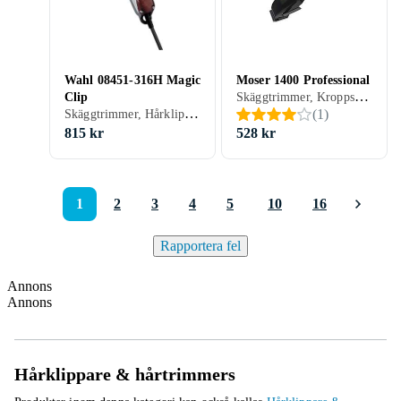
Wahl 08451-316H Magic
Moser 1400 Professional
Skäggtrimmer, Kroppshår, Hårklippare, Batteridrift, Display
Clip
Skäggtrimmer, Hårklippare, Batteridrift, Hårkam ingår
(
1
)
815 kr
528 kr
1
2
3
4
5
10
16
Rapportera fel
Annons
Annons
Hårklippare & hårtrimmers