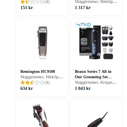
Skäggtrimmer, Hårklippare, Batteridrift, För våt och torr användning, Display, Vattentålig, Stöd för snabbladdning, Inställningslås, Multitrimmer, Vattentät, Hårkam ingår
(
4
)
151 kr
1 317 kr
7%
Remington HC9100
Braun Series 7 All in
Skäggtrimmer, Hårklippare, Batteridrift, Display, Justerbar hastighet
One Grooming Set
Skäggtrimmer, Kroppshår, Nästrimmer & örontrimmer, Hårklippare, Ögonbrynstrimmer, Batteridrift, För våt och torr användning, Display, Stöd för snabbladdning, Vibrerande rakning (folie), Inställningslås, Multitrimmer, Laddningsställ, Vattentät, Precisionsskärsystem, Hårkam ingår
(
4
)
AIO7580
634 kr
1 043 kr