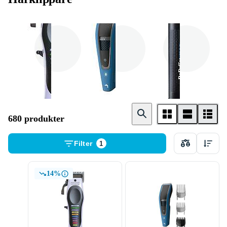
Wahl
Philips
BaByliss
680 produkter
Filter
1
14%