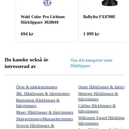
Wahl Color Pro Lithium
BaByliss FX8700E
Hårklippare 3028048
694 kr
1 099 kr
Du kanske också är
Visa alla kategorier inom
intresserad av
Hårklippare
Öron & näshårstrimmers
Osom Hårklippare & hårtrim
JRL Hårklippare & hårtrimmers
Heiniger Hårklippare &
hårtrimmers
Remington Hårklippare &
hårtrimmers
Caliber Hårklippare &
hårtrimmers
Moser Hårklippare & hårtrimmers
Wilkinson Sword Hårklippare
Skäggtrimmers/Mustaschtrimmers
hårtrimmers
Severin Hårklippare &