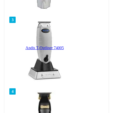
3
Andis T-Outliner 74005
4