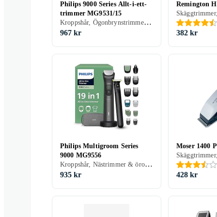
Philips 9000 Series Allt-i-ett-
Remington H
trimmer MG9531/15
Kroppshår, Ögonbrynstrimmer, Batteridrift, För våt och torr användning, Batterinivåindikator, Gummerad greppyta, Multitrimmer, Vattentät, Laddningsindikator, Självslipande blad
967 kr
382 kr
Philips Multigroom Series
Moser 1400 P
9000 MG9556
Kroppshår, Nästrimmer & örontrimmer, Ögonbrynstrimmer, Batteridrift, För våt och torr användning, Batterinivåindikator, Gummerad greppyta, Multitrimmer, Vattentät, Laddningsindikator, Självslipande blad, Hårkam ingår
935 kr
428 kr