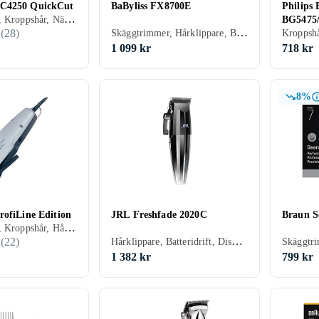
C4250 QuickCut
BaByliss FX8700E
Philips
Skäggtrimmer, Kroppshår, Nästrimmer & örontrimmer, Hårklippare, Batteridrift, Batterinivåindikator, Vattentålig, Justerbar hastighet, Stöd för snabbladdning
BG5475
Skäggtrimmer, Hårklippare, Batteridrift, Stöd för snabbladdning, Laddningsställ
(
28
)
1 099 kr
718 kr
8%
rofiLine Edition
JRL Freshfade 2020C
Braun S
Skäggtrimmer, Kroppshår, Hårklippare, Sax, Hårkam ingår
Hårklippare, Batteridrift, Display, Vattentålig, Justerbar hastighet, Stöd för snabbladdning, Inställningslås
(
22
)
1 382 kr
799 kr