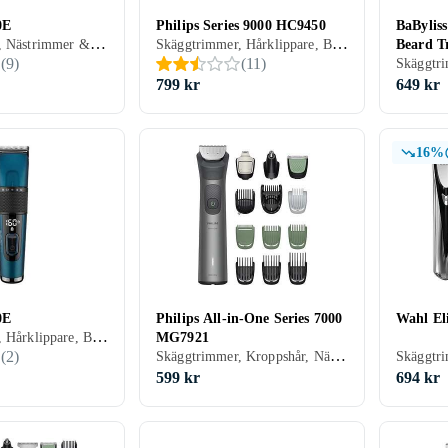
0E
Philips Series 9000 HC9450
BaBylis
Skäggtrimmer, Nästrimmer & örontrimmer, Hårklippare, Batteridrift, För våt och torr användning, Vattentålig, Multitrimmer, Vattentät
Skäggtrimmer, Hårklippare, Batteridrift, Batterinivåindikator, Display, Vattentålig, Justerbar hastighet, Stöd för snabbladdning, Laddningsställ, Självslipande blad, Hårkam ingår, Oljefri underhåll
Beard T
(
9
)
(
11
)
799 kr
649 kr
16%
0E
Philips All-in-One Series 7000
Wahl El
Skäggtrimmer, Hårklippare, Batteridrift, Batterinivåindikator, Display, Stöd för snabbladdning, Multitrimmer, Avtagbart blad
MG7921
Skäggtrimmer, Kroppshår, Nästrimmer & örontrimmer, Hårklippare, Ögonbrynstrimmer, För våt och torr användning, Batterinivåindikator, Stöd för snabbladdning, Multitrimmer, Vattentät, Laddningsindikator, Precisionsskärsystem, Självslipande blad, Hårkam ingår
(
2
)
599 kr
694 kr