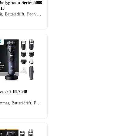
 Bodygroom Series 5000
/15
Kroppshår, Batteridrift, För våt och torr användning
eries 7 BT7540
Skäggtrimmer, Batteridrift, För våt och torr användning, Display, Stöd för snabbladdning, Laddningsställ, Vattentät, Precisionsskärsystem, Hårkam ingår