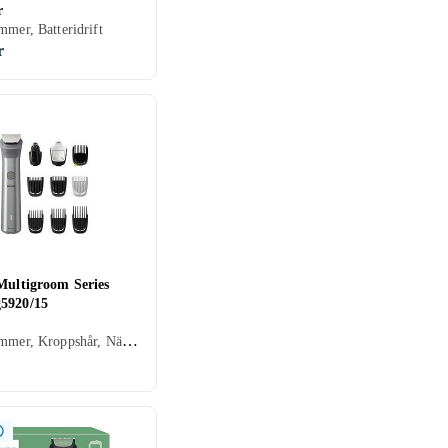
r
mmer, Batteridrift
r
Multigroom Series
5920/15
Skäggtrimmer, Kroppshår, Nästrimmer & örontrimmer, Hårklippare, Batteridrift, För våt och torr användning, Gummerad greppyta, Vattentålig, Laddning via USB, Stöd för snabbladdning, Multitrimmer, Vattentät, Precisionsskärsystem, Självslipande blad, Oljefri underhåll