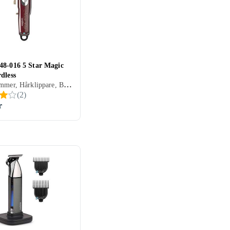
48-016 5 Star Magic
dless
Skäggtrimmer, Hårklippare, Batteridrift, Hårkam ingår
(
2
)
r