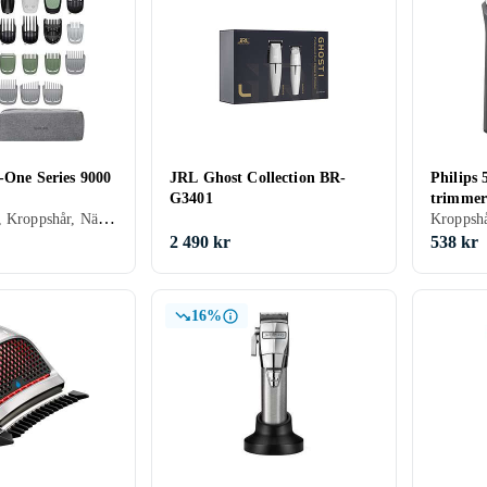
n-One Series 9000
JRL Ghost Collection BR-
Philips 
G3401
trimmer
Skäggtrimmer, Kroppshår, Nästrimmer & örontrimmer, Ögonbrynstrimmer, Batteridrift, För våt och torr användning, Batterinivåindikator, Gummerad greppyta, Multitrimmer, Laddningsställ, Vattentät, Laddningsindikator, Självslipande blad, Hårkam ingår
2 490 kr
538 kr
16%