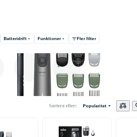
Batteridrift
Funktioner
Fler filter
r
Nästrimmer &
Ögonbrynstrimme
örontrimmer
r
Sortera efter
:
Popularitet