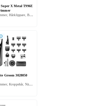
s Super X Metal T996E
rimmer
Skäggtrimmer, Hårklippare, Batteridrift, För våt och torr användning, Batterinivåindikator, Display, Handtag, Stöd för snabbladdning, Laddningsställ, Vattentät, Laddningsindikator, Hårkam ingår
ite Groom 3028050
Skäggtrimmer, Kroppshår, Nästrimmer & örontrimmer, Hårklippare, Ögonbrynstrimmer, Batteridrift, Sax, Stöd för snabbladdning, Multitrimmer, Laddningsställ, Hårkam ingår