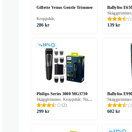
Gillette Venus Gentle Trimmer
BaByliss E65
Kroppshår,
286 kr
139 kr
10%
Philips Series 3000 MG3730
BaByliss E99
Skäggtrimmer, Kroppshår, Nästrimmer & örontrimmer, Hårklippare, Batteridrift, Display, Multitrimmer, Precisionsskärsystem, Självslipande blad, Hårkam ingår, Oljefri underhåll
(
2
)
299 kr
602 kr
13%