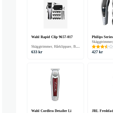
Wahl Rapid Clip 9657-017
Philips Seri
Skäggtrimmer, Hårklippare, Batteridrift, Sax, Batterinivåindikator, Stöd för snabbladdning, Inställningslås, Hårkam ingår
633 kr
427 kr
Wahl Cordless Detailer Li
JRL Freshfa