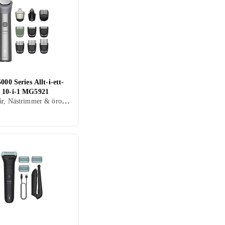
5000 Series Allt-i-ett-
 10-i-1 MG5921
Kroppshår, Nästrimmer & örontrimmer, Batteridrift, Batterinivåindikator, Gummerad greppyta, Multitrimmer, Vattentät, Laddningsindikator, Precisionsskärsystem, Självslipande blad, Hårkam ingår