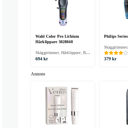
Wahl Color Pro Lithium
Philips Seri
Hårklippare 3028048
Skäggtrimmer, Hårklippare, Batteridrift, Sax, Stöd för snabbladdning, Hårkam ingår
694 kr
379 kr
Annons