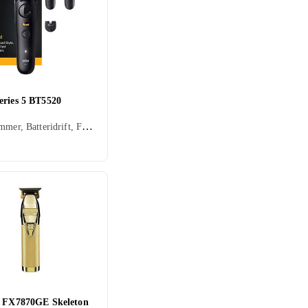
eries 5 BT5520
Skäggtrimmer, Batteridrift, För våt och torr användning, Display, Stöd för snabbladdning, Vattentät, Hårkam ingår
s FX7870GE Skeleton