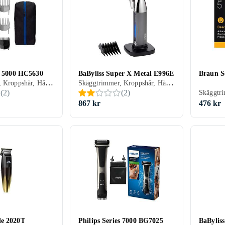
es 5000 HC5630
BaByliss Super X Metal E996E
Braun S
Skäggtrimmer, Kroppshår, Hårklippare, Batteridrift, Gummerad greppyta, Vattentålig, Inställningslås, Vattentät, Självslipande blad, Hårkam ingår, Oljefri underhåll
Skäggtrimmer, Kroppshår, Hårklippare, Batteridrift, Batterinivåindikator, Display, Handtag, Gummerad greppyta, Stöd för snabbladdning, Inställningslås, Multitrimmer, Med stativ, Precisionsskärsystem, Hårkam ingår, Avtagbart blad
(
2
)
(
2
)
867 kr
476 kr
de 2020T
Philips Series 7000 BG7025
BaBylis