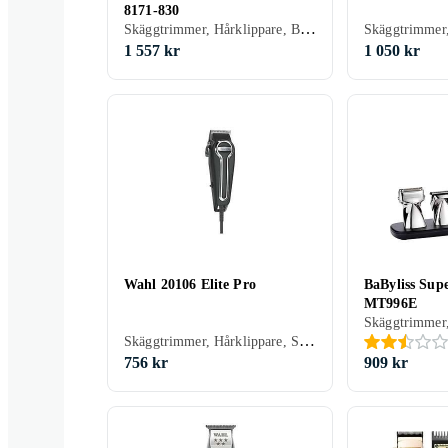
8171-830
Skäggtrimmer, Hårklippare, Batteridrift, Gummerad greppyta, Stöd för snabbladdning, Avtagbart blad
Skäggtrimmer,
1 557 kr
1 050 kr
Wahl 20106 Elite Pro
BaByliss Sup
MT996E
Skäggtrimmer, Hårklippare, Sax, Inställningslås, Multitrimmer, Precisionsskärsystem, Självslipande blad, Hårkam ingår
756 kr
909 kr