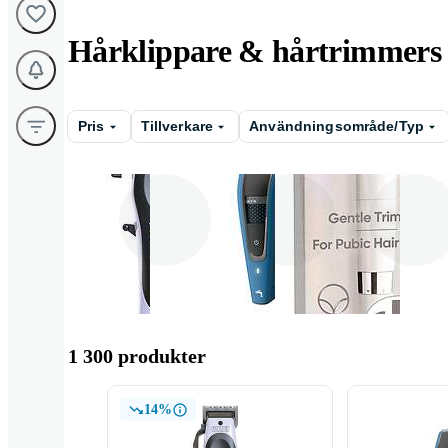
Hårklippare & hårtrimmers
Pris
Tillverkare
Användningsområde/Typ
Skäggtrimmer
Hårklippare
Kroppshå
1 300 produkter
14%