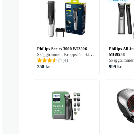
Philips Series 3000 BT3206
Philips All-i
Skäggtrimmer, Kroppshår, Hårklippare, Batteridrift, Batterinivåindikator, Display, Handtag, Vattentålig, Inställningslås, Multitrimmer, Vattentät, Laddningsindikator, Hårkam ingår, Oljefri underhåll
MG9558
(
4
)
258 kr
999 kr