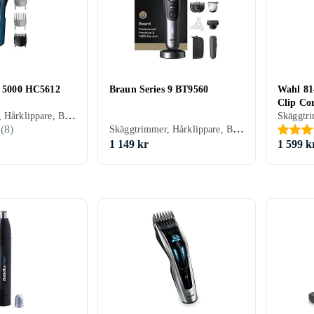
es 5000 HC5612
Braun Series 9 BT9560
Wahl 81
Clip Cor
Skäggtrimmer, Hårklippare, Batteridrift, Gummerad greppyta, Vattentålig, Multitrimmer, Vattentät, Självslipande blad, Oljefri underhåll
Skäggtrimmer, Hårklippare, Batteridrift, För våt och torr användning, Display, Vattentålig, Stöd för snabbladdning, Inställningslås, Multitrimmer, Laddningsställ, Vattentät, Hårkam ingår
(
8
)
1 149 kr
1 599 k