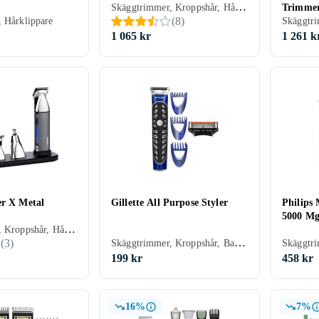
Skäggtrimmer, Kroppshår, Hårklippare, Batteridrift, För våt och torr användning, Batterinivåindikator, Gummerad greppyta, Vattentålig, Stöd för snabbladdning, Vibrerande rakning (folie), Vattentät, Självslipande blad, Oljefri underhåll
Trimme
(
8
)
 Hårklippare
Skäggtri
1 065 kr
1 261 k
er X Metal
Gillette All Purpose Styler
Philips 
5000 Mg
Skäggtrimmer, Kroppshår, Hårklippare, Ögonbrynstrimmer, Batteridrift, För våt och torr användning
Skäggtrimmer, Kroppshår, Batteridrift, Vattentålig, Multitrimmer
(
3
)
199 kr
458 kr
16%
7%