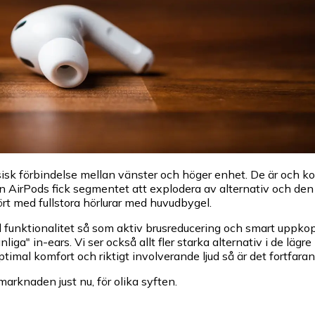
ysisk förbindelse mellan vänster och höger enhet. De är och 
irPods fick segmentet att explodera av alternativ och den sto
ört med fullstora hörlurar med huvudbygel.
 funktionalitet så som aktiv brusreducering och smart uppkoppl
iga" in-ears. Vi ser också allt fler starka alternativ i de lägr
ptimal komfort och riktigt involverande ljud så är det fortfar
marknaden just nu, för olika syften.