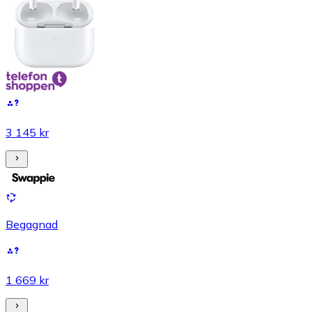
3 145 kr
Begagnad
1 669 kr