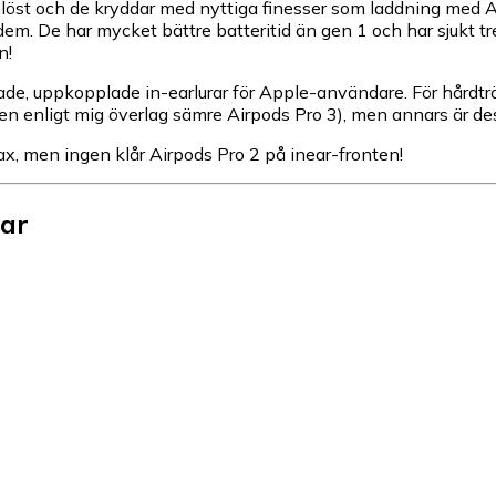
mlöst och de kryddar med nyttiga finesser som laddning med A
 dem. De har mycket bättre batteritid än gen 1 och har sjukt t
n!
ändade, uppkopplade in-earlurar för Apple-användare. För hårdt
n enligt mig överlag sämre Airpods Pro 3), men annars är des
Max, men ingen klår Airpods Pro 2 på inear-fronten!
ear