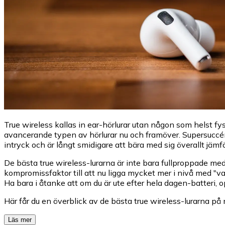
True wireless kallas in ear-hörlurar utan någon som helst f
avancerande typen av hörlurar nu och framöver. Supersuccén A
intryck och är långt smidigare att bära med sig överallt jämf
De bästa true wireless-lurarna är inte bara fullproppade med
kompromissfaktor till att nu ligga mycket mer i nivå med "vanl
Ha bara i åtanke att om du är ute efter hela dagen-batteri, o
Här får du en överblick av de bästa true wireless-lurarna på 
Läs mer