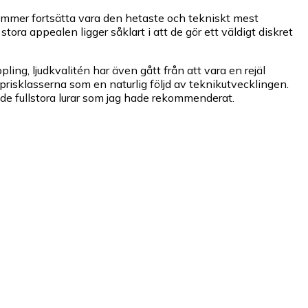
kommer fortsätta vara den hetaste och tekniskt mest
ra appealen ligger såklart i att de gör ett väldigt diskret
ing, ljudkvalitén har även gått från att vara en rejäl
e prisklasserna som en naturlig följd av teknikutvecklingen.
ande fullstora lurar som jag hade rekommenderat.