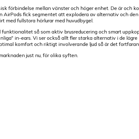
ysisk förbindelse mellan vänster och höger enhet. De är och 
irPods fick segmentet att explodera av alternativ och den sto
ört med fullstora hörlurar med huvudbygel.
 funktionalitet så som aktiv brusreducering och smart uppkoppl
iga" in-ears. Vi ser också allt fler starka alternativ i de lägr
ptimal komfort och riktigt involverande ljud så är det fortfar
marknaden just nu, för olika syften.