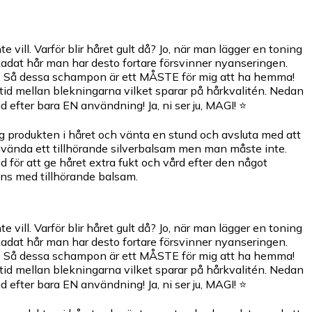
e vill. Varför blir håret gult då? Jo, när man lägger en toning
skadat hår man har desto fortare försvinner nyanseringen.
ssigt. Så dessa schampon är ett MÅSTE för mig att ha hemma!
re tid mellan blekningarna vilket sparar på hårkvalitén. Nedan
d efter bara EN användning! Ja, ni ser ju, MAGI! ⭐
ägg produkten i håret och vänta en stund och avsluta med att
använda ett tillhörande silverbalsam men man måste inte.
 för att ge håret extra fukt och vård efter den något
ns med tillhörande balsam.
e vill. Varför blir håret gult då? Jo, när man lägger en toning
skadat hår man har desto fortare försvinner nyanseringen.
ssigt. Så dessa schampon är ett MÅSTE för mig att ha hemma!
re tid mellan blekningarna vilket sparar på hårkvalitén. Nedan
d efter bara EN användning! Ja, ni ser ju, MAGI! ⭐