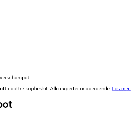
ilverschampot
fatta bättre köpbeslut. Alla experter är oberoende.
Läs mer
.
pot