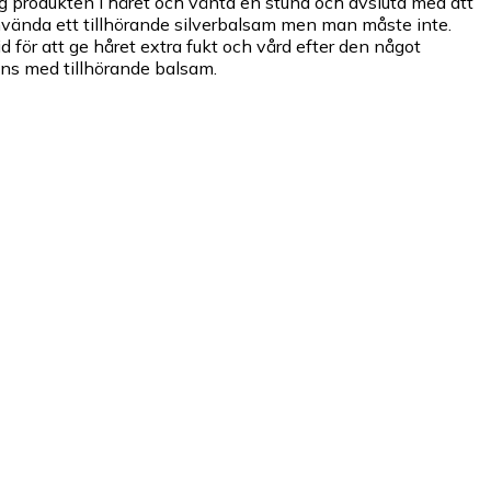
ägg produkten i håret och vänta en stund och avsluta med att
använda ett tillhörande silverbalsam men man måste inte.
 för att ge håret extra fukt och vård efter den något
ns med tillhörande balsam.