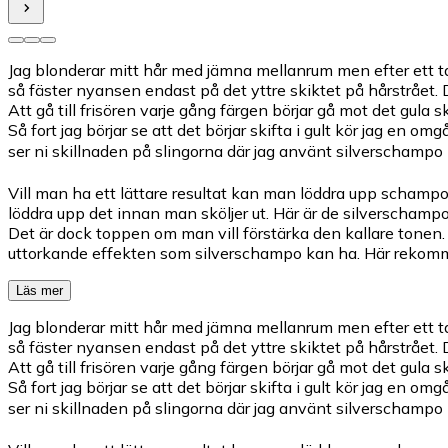
Jag blonderar mitt hår med jämna mellanrum men efter ett tag dr
så fäster nyansen endast på det yttre skiktet på hårstrået. 
Att gå till frisören varje gång färgen börjar gå mot det gul
Så fort jag börjar se att det börjar skifta i gult kör jag en 
ser ni skillnaden på slingorna där jag använt silverschampo 
Vill man ha ett lättare resultat kan man löddra upp schampot
löddra upp det innan man sköljer ut. Här är de silverschamp
Det är dock toppen om man vill förstärka den kallare tonen. 
uttorkande effekten som silverschampo kan ha. Här rekomme
Läs mer
Jag blonderar mitt hår med jämna mellanrum men efter ett tag dr
så fäster nyansen endast på det yttre skiktet på hårstrået. 
Att gå till frisören varje gång färgen börjar gå mot det gul
Så fort jag börjar se att det börjar skifta i gult kör jag en 
ser ni skillnaden på slingorna där jag använt silverschampo 