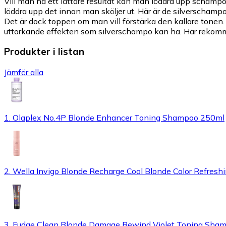
Vill man ha ett lättare resultat kan man löddra upp schampot
löddra upp det innan man sköljer ut. Här är de silverschamp
Det är dock toppen om man vill förstärka den kallare tonen. 
uttorkande effekten som silverschampo kan ha. Här rekomme
Produkter i listan
Jämför alla
1. Olaplex No.4P Blonde Enhancer Toning Shampoo 250ml
2. Wella Invigo Blonde Recharge Cool Blonde Color Refre
3. Fudge Clean Blonde Damage Rewind Violet Toning Sha