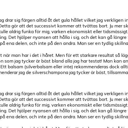
ar sig färgen alltid åt det gula hållet vilket jag verkligen int
Detta gör att det successivt kommer att tvättas bort. Ju mer 
a skulle aldrig funka för mig, varken ekonomiskt eller tidsmä
omgång. Det hjälper nyansen att hålla i sig, och det kan gå läng
på ena delen, och inte på den andra. Man ser en tydlig skillna
 när man har i det i håret. Men för ett starkare resultat så l
on som jag tycker är bäst bland alla jag har testat! Man kan 
Ett balsam (silverbalsam eller inte) rekommenderas dock alltid
nderar jag de silverschampona jag tycker är bäst, tillsamma
ar sig färgen alltid åt det gula hållet vilket jag verkligen int
Detta gör att det successivt kommer att tvättas bort. Ju mer 
a skulle aldrig funka för mig, varken ekonomiskt eller tidsmä
omgång. Det hjälper nyansen att hålla i sig, och det kan gå läng
på ena delen, och inte på den andra. Man ser en tydlig skillna