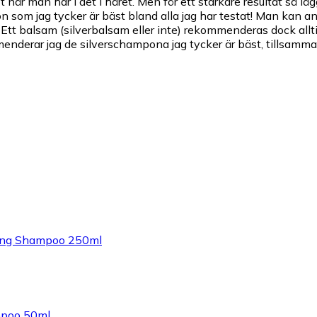
 när man har i det i håret. Men för ett starkare resultat så l
on som jag tycker är bäst bland alla jag har testat! Man kan 
Ett balsam (silverbalsam eller inte) rekommenderas dock alltid
nderar jag de silverschampona jag tycker är bäst, tillsamma
shing Shampoo 250ml
mpoo 50ml