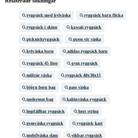
Relaterade sökningar
ryggsäck med kylväska
ryggsäck barn flicka
ryggsäck i skinn
kawaii ryggsäck
picknickryggsäck
guess vit väska
kylväska barn
adidas ryggsäck barn
ryggsäck 45 liter
gym ryggsäck
militär väska
ryggsäck 40x30x15
björn borg bag
pass väska
underseat bag
kabinväska ryggsäck
hopfällbar ryggsäck
herr string
gymväska ryggsäck
ryggsäck katt
mobilväska dam
vikbar ryggsäck