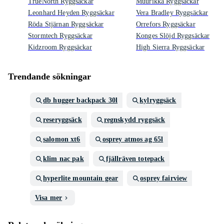
TrueNorth Ryggsäckar
Muurikka Ryggsäckar
Leonhard Heyden Ryggsäckar
Vera Bradley Ryggsäckar
Röda Stjärnan Ryggsäckar
Orrefors Ryggsäckar
Stormtech Ryggsäckar
Konges Slöjd Ryggsäckar
Kidzroom Ryggsäckar
High Sierra Ryggsäckar
Trendande sökningar
db hugger backpack 30l
kylryggsäck
reseryggsäck
regnskydd ryggsäck
salomon xt6
osprey atmos ag 65l
klim nac pak
fjällräven totepack
hyperlite mountain gear
osprey fairview
Visa mer