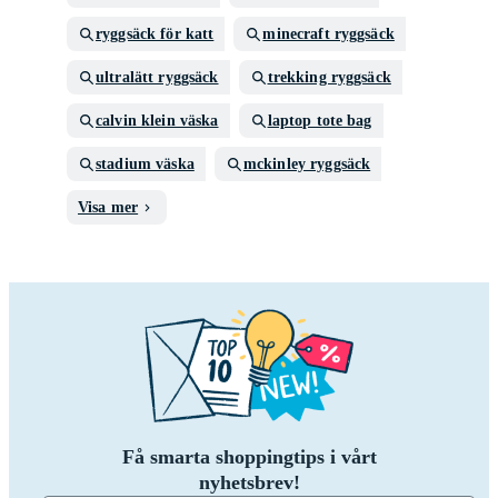
ryggsäck för katt
minecraft ryggsäck
ultralätt ryggsäck
trekking ryggsäck
calvin klein väska
laptop tote bag
stadium väska
mckinley ryggsäck
Visa mer
Få smarta shoppingtips i vårt
nyhetsbrev!