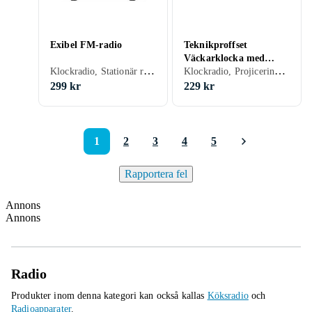
Exibel FM-radio
Teknikproffset
Väckarklocka med
Klockradio, Stationär radio, FM, Klockradio med alarm, USB
Klockradio, Projicering av tid, Display
projektor
299 kr
229 kr
1
2
3
4
5
Rapportera fel
Annons
Annons
Radio
Produkter inom denna kategori kan också kallas
Köksradio
och
Radioapparater
.