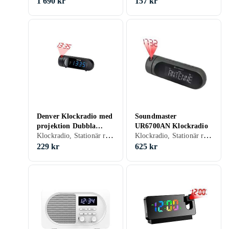
1 690 kr
157 kr
Denver Klockradio med
Soundmaster
projektion Dubbla
UR6700AN Klockradio
Klockradio, Stationär radio, FM, Batteri, Klockradio med alarm, Projicering av tid, USB
Klockradio, Stationär radio, FM, DAB, DAB+, RDS-radio, Klockradio med alarm, Projicering av tid, Display, USB
alarm Svart
229 kr
625 kr