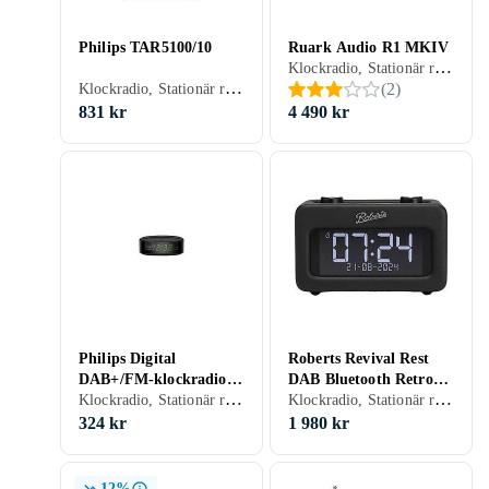
Philips TAR5100/10
Ruark Audio R1 MKIV
Klockradio, Stationär radio, FM, DAB, DAB+, Batteri, Klockradio med alarm, Fjärrkontroll, Backup-batteri, Display, Hörlursutgång, USB, Analog 3,5mm-ingång (Aux)
Klockradio, Stationär radio, FM, DAB, DAB+, Klockradio med alarm, Allvädersskydd (damm/fukttålig), USB
(
2
)
831 kr
4 490 kr
Philips Digital
Roberts Revival Rest
DAB+/FM-klockradio
DAB Bluetooth Retro
Klockradio, Stationär radio, FM, DAB+, Klockradio med alarm
Klockradio, Stationär radio, FM, DAB, DAB+, RDS-radio, Klockradio med alarm, Display, Retro Radio, USB
Dubbla alarm
Klockradio
324 kr
1 980 kr
12%