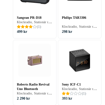
Sangean PR-D18
Philips TAR3306
Klockradio, Stationär radio, Bärbar radio, FM, AM, Batteri, Klockradio med alarm, Display, Hörlursutgång
Klockradio, Stationär radio, Bärbar radio, FM, MW, Batteri, Klockradio med alarm, Display
(
1
)
499 kr
298 kr
Roberts Radio Revival
Sony ICF-C1
Klockradio, Stationär radio, FM, AM, DAB, MW, Batteri, Nätström, Klockradio med alarm, Backup-batteri, Display
Uno Bluetooth
Klockradio, Stationär radio, Bärbar radio, FM, DAB, DAB+, Batteri, RDS-radio, Klockradio med alarm, Retro Radio, Hörlursutgång, USB, Analog 3,5mm-ingång (Aux)
(
1
)
2 290 kr
393 kr