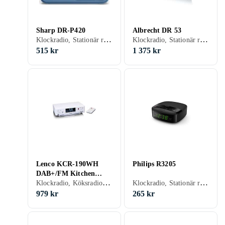
Sharp DR-P420
Albrecht DR 53
Klockradio, Stationär radio, Bärbar radio, FM, DAB, DAB+, Batteri, RDS-radio, Klockradio med alarm, Hörlursutgång, USB
Klockradio, Stationär radio, FM, DAB, DAB+, Klockradio med alarm, Fjärrkontroll, Display, USB
515 kr
1 375 kr
Lenco KCR-190WH
Philips R3205
DAB+/FM Kitchen
Klockradio, Köksradio, Stationär radio, FM, DAB+, Klockradio med alarm, Display, USB
Klockradio, Stationär radio, Bärbar radio, FM, DAB, MW, Batteri, Klockradio med alarm, Display
Radio with Bluetooth
LED Lighting and
979 kr
265 kr
Timer