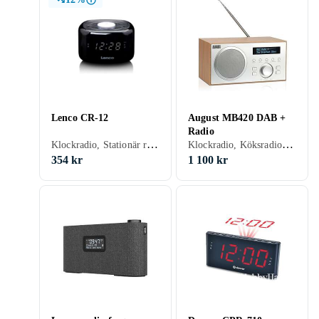
Lenco CR-12
August MB420 DAB +
Radio
Klockradio, Stationär radio, FM, Nätström, Klockradio med alarm
Klockradio, Köksradio, Stationär radio, FM, DAB, DAB+, RDS-radio, Klockradio med alarm, Display, USB, Analog 3,5mm-ingång (Aux)
354 kr
1 100 kr