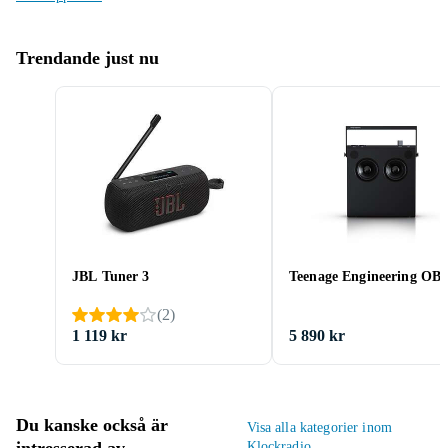
Trendande just nu
JBL Tuner 3
Teenage Engineering OB-
(
2
)
1 119 kr
5 890 kr
Du kanske också är
Visa alla kategorier inom
Klockradio