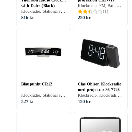
Thomson Radio Clock
projektion CRP-717
Klockradio, FM, Batteri, Klockradio med alarm, Projicering av tid, Display
with Dab+ (Black)
Klockradio, Stationär radio, FM, DAB, DAB+, Display
(
1
)
DAB/DAB+/FM Svart
816 kr
250 kr
Blaupunkt CR12
Clas Ohlson Klockradio
med projektor 36-7726
Klockradio, Stationär radio, FM, Batteri, Klockradio med alarm, Display
Klockradio, Klockradio med alarm, Projicering av tid
527 kr
150 kr