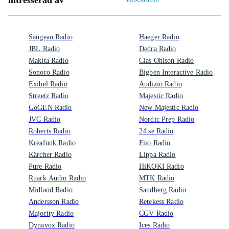
intresserad av
Sangean Radio
Haeger Radio
JBL Radio
Dedra Radio
Makita Radio
Clas Ohlson Radio
Sonoro Radio
Bigben Interactive Radio
Exibel Radio
Audizio Radio
Streetz Radio
Majestic Radio
GoGEN Radio
New Majestic Radio
JVC Radio
Nordic Prep Radio
Roberts Radio
24.se Radio
Kreafunk Radio
Fiio Radio
Kärcher Radio
Lippa Radio
Pure Radio
HiKOKI Radio
Ruark Audio Radio
MTK Radio
Midland Radio
Sandberg Radio
Andersson Radio
Retekess Radio
Majority Radio
CGV Radio
Dynavox Radio
Ices Radio