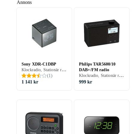
Annons
Sony XDR-C1DBP
Philips TAR5600/10
Klockradio, Stationär radio, Bärbar radio, FM, AM, DAB, DAB+, Batteri, Nätström, Uppladdningsbart batteri, Klockradio med alarm, Backup-batteri, Projicering av tid, Display, USB
DAB+/FM radio
Klockradio, Stationär radio, Bärbar radio, FM, DAB, DAB+, Klockradio med alarm, Allvädersskydd (damm/fukttålig), Hörlursutgång, USB, Analog 3,5mm-ingång (Aux)
(
1
)
1 141 kr
999 kr