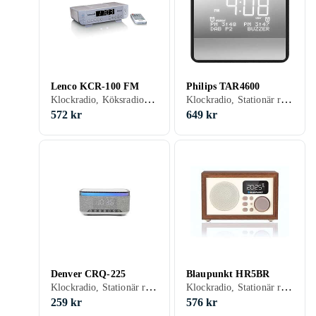
Lenco KCR-100 FM
Philips TAR4600
Klockradio, Köksradio, Stationär radio, FM, DAB, Nätström, Klockradio med alarm, Fjärrkontroll, Display
Klockradio, Stationär radio, FM, DAB, DAB+, Klockradio med alarm, USB
572 kr
649 kr
Denver CRQ-225
Blaupunkt HR5BR
Klockradio, Stationär radio, Bärbar radio, FM, AM, Klockradio med alarm, Analog 3,5mm-ingång (Aux)
Klockradio, Stationär radio, FM, Batteri, Klockradio med alarm, Fjärrkontroll, Display, Retro Radio, USB, Analog 3,5mm-ingång (Aux)
259 kr
576 kr