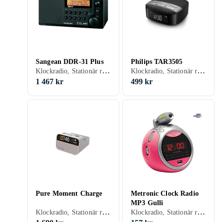
Sangean DDR-31 Plus
Philips TAR3505
Klockradio, Stationär radio, FM, DAB, DAB+, Batteri, RDS-radio, Klockradio med alarm, Fjärrkontroll, Display, Hörlursutgång, USB, Analog 3,5mm-ingång (Aux)
Klockradio, Stationär radio, Bärbar radio, FM, DAB, DAB+, Batteri, Nätström, Klockradio med alarm, Display
1 467 kr
499 kr
Pure Moment Charge
Metronic Clock Radio
MP3 Gulli
Klockradio, Stationär radio, Bärbar radio, FM, DAB, DAB+, Batteri, Nätström, Klockradio med alarm
Klockradio, Stationär radio, FM, AM, Batteri, Klockradio med alarm, Projicering av tid, Display, USB