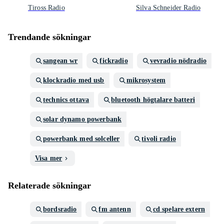
Tiross Radio
Silva Schneider Radio
Trendande sökningar
sangean wr
fickradio
vevradio nödradio
klockradio med usb
mikrosystem
technics ottava
bluetooth högtalare batteri
solar dynamo powerbank
powerbank med solceller
tivoli radio
Visa mer
Relaterade sökningar
bordsradio
fm antenn
cd spelare extern