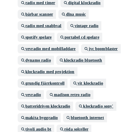
radio med timer
digital klockradio
bärbar scanner
dlna music
radio med snabbval
vintage radio
spotify spelare
portabel cd spelare
vevradio med mobilladdare
jvc boomblaster
dynamo radio
klockradio bluetooth
klockradio med projektion
grundig fjärrkontroll
vit klockradio
vevradio
madison retro radio
batteridriven klockradio
klockradio sony'
makita byggradio
bluetooth internet
tivoli audio bt
röda solceller