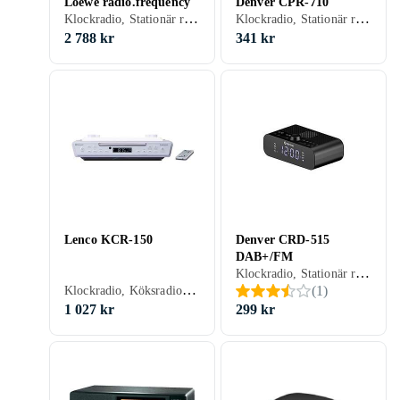
Loewe radio.frequency
Denver CPR-710
Klockradio, Stationär radio, Bärbar radio, FM, DAB, DAB+, Batteri, Klockradio med alarm, Display
Klockradio, Stationär radio, FM, Klockradio med alarm, Projicering av tid
2 788 kr
341 kr
Lenco KCR-150
Denver CRD-515
DAB+/FM
Klockradio, Stationär radio, FM, DAB, DAB+, Klockradio med alarm
Klockradio, Köksradio, Bärbar radio, FM, Nätström, Klockradio med alarm, Fjärrkontroll, Display, Analog 3,5mm-ingång (Aux)
(
1
)
1 027 kr
299 kr