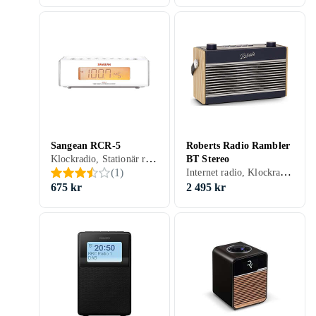
Sangean RCR-5
Roberts Radio Rambler
Klockradio, Stationär radio, FM, AM, Nätström, Klockradio med alarm, Backup-batteri, Display, Hörlursutgång, Analog 3,5mm-ingång (Aux)
BT Stereo
Internet radio, Klockradio, Stationär radio, Bärbar radio, FM, DAB, DAB+, Klockradio med alarm, Display, Retro Radio, Hörlursutgång, Analog 3,5mm-ingång (Aux)
(
1
)
675 kr
2 495 kr