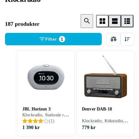
187 produkter
Filter
1
JBL Horizon 3
Denver DAB-18
Klockradio, Stationär radio, Bärbar radio, FM, DAB, DAB+, Nätström, Klockradio med alarm, Backup-batteri, Display, Hörlursutgång, USB
Klockradio, Köksradio, Stationär radio, Bärbar radio, FM, AM, DAB, DAB+, Batteri, Nätström, RDS-radio, Klockradio med alarm, Display, Retro Radio, Analog 3,5mm-ingång (Aux)
(
1
)
1 390 kr
779 kr