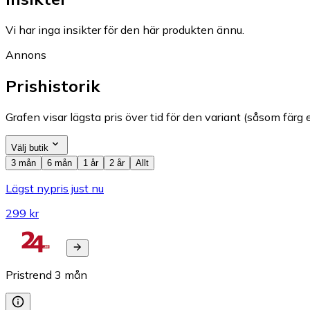
Vi har inga insikter för den här produkten ännu.
Annons
Prishistorik
Grafen visar lägsta pris över tid för den variant (såsom färg e
Välj butik
3 mån
6 mån
1 år
2 år
Allt
Lägst nypris just nu
299 kr
Pristrend
3
mån