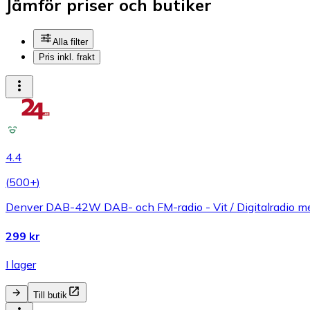
Jämför priser och butiker
Alla filter
Pris inkl. frakt
4.4
(
500+
)
Denver DAB-42W DAB- och FM-radio - Vit / Digitalradio m
299 kr
I lager
Till butik