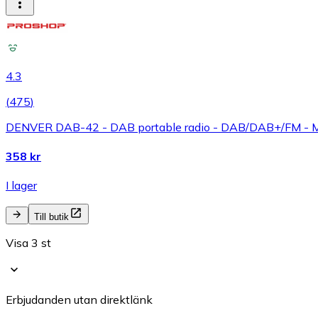
4.3
(
475
)
DENVER DAB-42 - DAB portable radio - DAB/DAB+/FM - 
358 kr
I lager
Till butik
Visa 3 st
Erbjudanden utan direktlänk