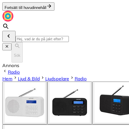
Fortsätt till huvudinnehåll
Sök
Annons
Radio
Hem
Ljud & Bild
Ljudspelare
Radio