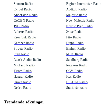
Sonoro Radio
Bigben Interactive Radio
Exibel Radio
Audizio Radio
Andersson Radio
Majestic Radio
GoGEN Radio
New Majestic Radio
JVC Radio
Nordic Prep Radio
Roberts Radio
24.se Radio
Kreafunk Radio
Fiio Radio
Kärcher Radio
Lippa Radio
Streetz Radio
Einhell Radio
Pure Radio
MTK Radio
Ruark Audio Radio
Sandberg Radio
Midland Radio
Retekess Radio
Tiross Radio
CGV Radio
Haeger Radio
Ices Radio
Orava Radio
HiKOKI Radio
Dedra Radio
Stationär radio
Trendande sökningar