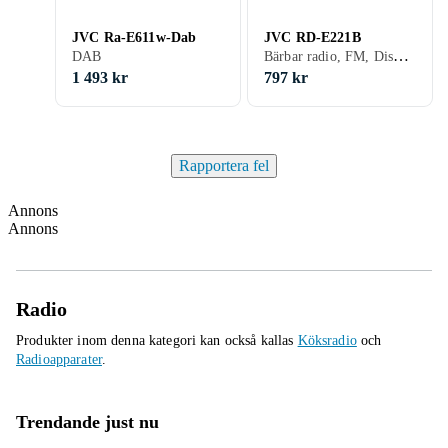
JVC Ra-E611w-Dab
JVC RD-E221B
Bärbar radio, FM, Display, USB, Analog 3,5mm-ingång (Aux)
DAB
1 493 kr
797 kr
Rapportera fel
Annons
Annons
Radio
Produkter inom denna kategori kan också kallas
Köksradio
och
Radioapparater
.
Trendande just nu