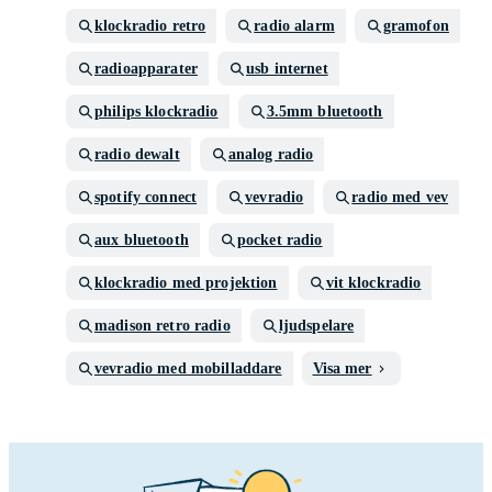
klockradio retro
radio alarm
gramofon
radioapparater
usb internet
philips klockradio
3.5mm bluetooth
radio dewalt
analog radio
spotify connect
vevradio
radio med vev
aux bluetooth
pocket radio
klockradio med projektion
vit klockradio
madison retro radio
ljudspelare
vevradio med mobilladdare
Visa mer