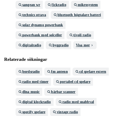
sangean wr
fickradio
mikrosystem
technics ottava
bluetooth högtalare batteri
solar dynamo powerbank
powerbank med solceller
tivoli radio
digitalradio
byggradio
Visa mer
Relaterade sökningar
bordsradio
fm antenn
cd spelare extern
radio med timer
portabel cd spelare
dlna music
bärbar scanner
digital klockradio
radio med snabbval
spotify spelare
vintage radio