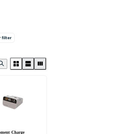
 filter
oment Charge