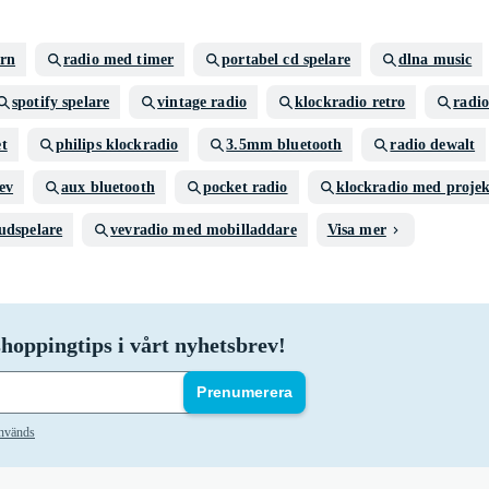
ern
radio med timer
portabel cd spelare
dlna music
spotify spelare
vintage radio
klockradio retro
radi
et
philips klockradio
3.5mm bluetooth
radio dewalt
ev
aux bluetooth
pocket radio
klockradio med projek
judspelare
vevradio med mobilladdare
Visa mer
hoppingtips i vårt nyhetsbrev!
Prenumerera
används