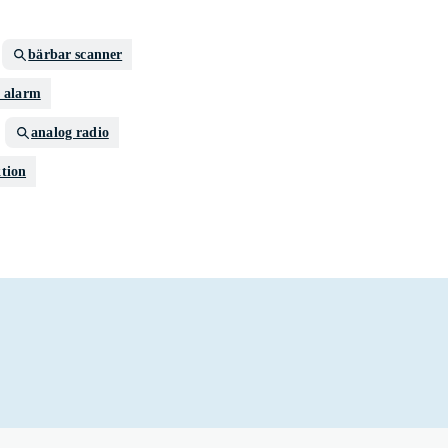
bärbar scanner
o alarm
analog radio
tion