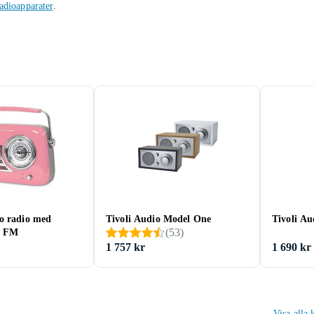
adioapparater
.
o radio med
Tivoli Audio Model One
Tivoli A
(
53
)
h FM
1 757 kr
1 690 kr
Visa alla