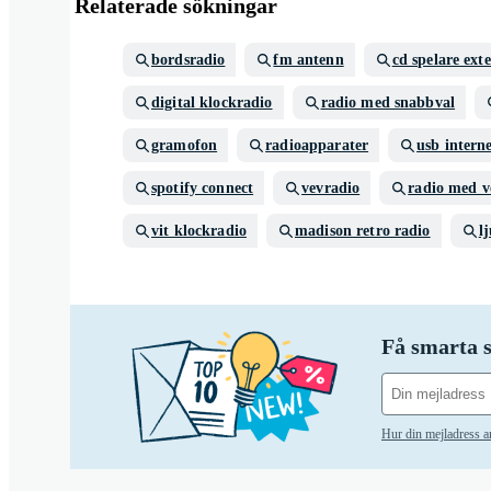
Relaterade sökningar
bordsradio
fm antenn
cd spelare ext
digital klockradio
radio med snabbval
gramofon
radioapparater
usb intern
spotify connect
vevradio
radio med v
vit klockradio
madison retro radio
l
Få smarta s
Hur din mejladress 