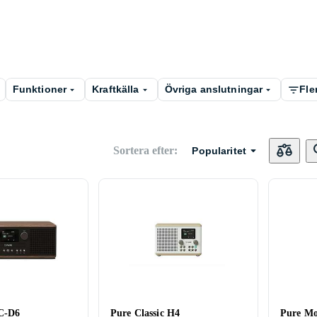
Funktioner
Kraftkälla
Övriga anslutningar
Fler
Sortera efter
:
Popularitet
 C-D6
Pure Classic H4
Pure M