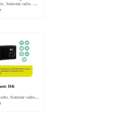
Klockradio, Stationär radio, Bärbar radio, FM, DAB, DAB+, Batteri, Nätström, Klockradio med alarm
r
ssic H4i
Internet radio, Stationär radio, FM, Internetströmning, DAB, DAB+, Analog 3,5mm-ingång (Aux)
r