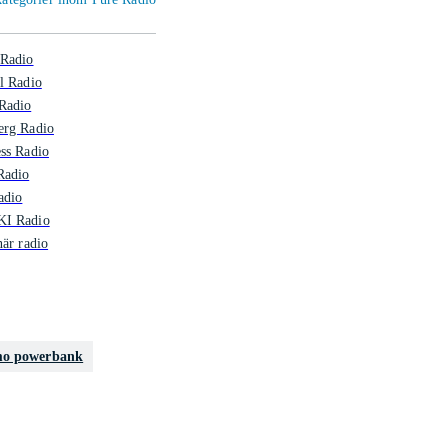
 Radio
l Radio
Radio
erg Radio
ss Radio
adio
adio
I Radio
när radio
mo powerbank