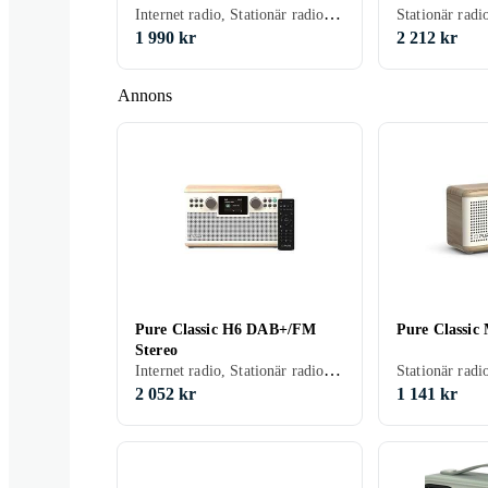
Internet radio, Stationär radio, FM, DAB, DAB+, Nätström, Analog 3,5mm-ingång (Aux)
1 990 kr
2 212 kr
Annons
Pure Classic H6 DAB+/FM
Pure Classic 
Stereo
Internet radio, Stationär radio, FM, DAB, DAB+, Nätström, Analog 3,5mm-ingång (Aux)
2 052 kr
1 141 kr