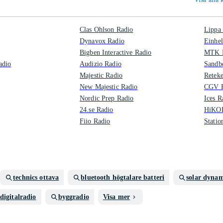
Clas Ohlson Radio
Lippa
Dynavox Radio
Einhel
Bigben Interactive Radio
MTK 
adio
Audizio Radio
Sandb
Majestic Radio
Reteke
New Majestic Radio
CGV R
Nordic Prep Radio
Ices R
24.se Radio
HiKOK
Fiio Radio
Statio
technics ottava
bluetooth högtalare batteri
solar dyna
digitalradio
byggradio
Visa mer