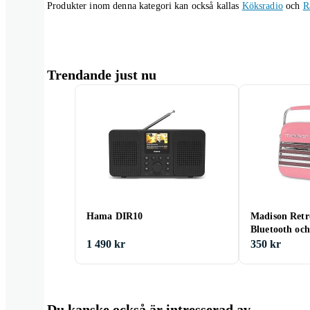
Produkter inom denna kategori kan också kallas
Köksradio
och
R
Trendande just nu
Hama DIR10
Madison Retr
Bluetooth oc
1 490 kr
350 kr
Du kanske också är intresserad av