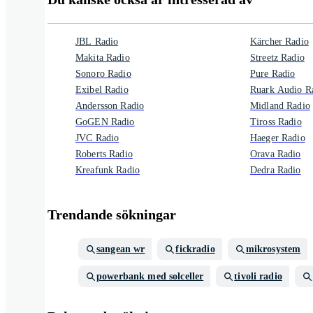
JBL Radio
Kärcher Radio
Makita Radio
Streetz Radio
Sonoro Radio
Pure Radio
Exibel Radio
Ruark Audio R
Andersson Radio
Midland Radio
GoGEN Radio
Tiross Radio
JVC Radio
Haeger Radio
Roberts Radio
Orava Radio
Kreafunk Radio
Dedra Radio
Trendande sökningar
sangean wr
fickradio
mikrosystem
powerbank med solceller
tivoli radio