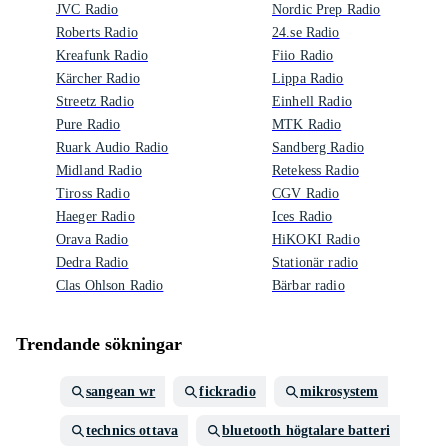
JVC Radio
Nordic Prep Radio
Roberts Radio
24.se Radio
Kreafunk Radio
Fiio Radio
Kärcher Radio
Lippa Radio
Streetz Radio
Einhell Radio
Pure Radio
MTK Radio
Ruark Audio Radio
Sandberg Radio
Midland Radio
Retekess Radio
Tiross Radio
CGV Radio
Haeger Radio
Ices Radio
Orava Radio
HiKOKI Radio
Dedra Radio
Stationär radio
Clas Ohlson Radio
Bärbar radio
Trendande sökningar
sangean wr
fickradio
mikrosystem
technics ottava
bluetooth högtalare batteri