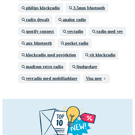
philips klockradio
3.5mm bluetooth
radio dewalt
analog radio
spotify connect
vevradio
radio med vev
aux bluetooth
pocket radio
klockradio med projektion
vit klockradio
madison retro radio
ljudspelare
vevradio med mobilladdare
Visa mer