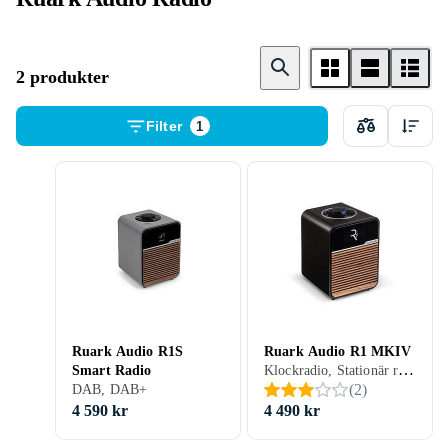
2 produkter
Filter
1
Ruark Audio R1S
Ruark Audio R1 MKIV
Klockradio, Stationär radio, FM, DAB, DAB+, Batteri, Klockradio med alarm, Fjärrkontroll, Backup-batteri, Display, Hörlursutgång, USB, Analog 3,5mm-ingång (Aux)
Smart Radio
(
2
)
DAB, DAB+
4 590 kr
4 490 kr