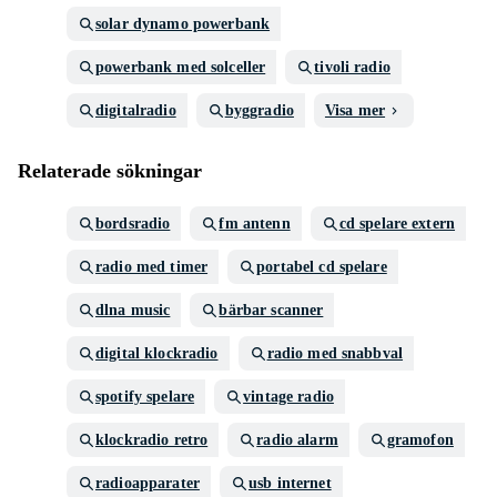
solar dynamo powerbank
powerbank med solceller
tivoli radio
digitalradio
byggradio
Visa mer
Relaterade sökningar
bordsradio
fm antenn
cd spelare extern
radio med timer
portabel cd spelare
dlna music
bärbar scanner
digital klockradio
radio med snabbval
spotify spelare
vintage radio
klockradio retro
radio alarm
gramofon
radioapparater
usb internet