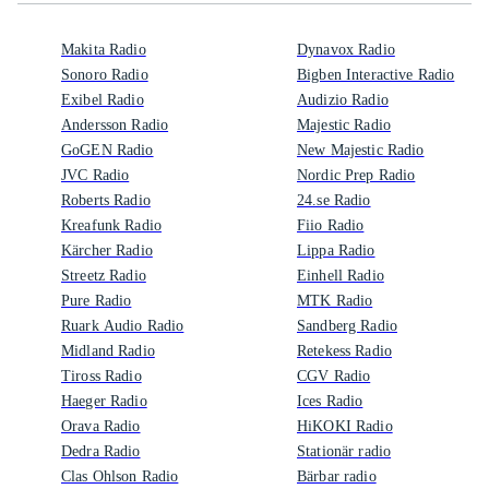
Makita Radio
Dynavox Radio
Sonoro Radio
Bigben Interactive Radio
Exibel Radio
Audizio Radio
Andersson Radio
Majestic Radio
GoGEN Radio
New Majestic Radio
JVC Radio
Nordic Prep Radio
Roberts Radio
24.se Radio
Kreafunk Radio
Fiio Radio
Kärcher Radio
Lippa Radio
Streetz Radio
Einhell Radio
Pure Radio
MTK Radio
Ruark Audio Radio
Sandberg Radio
Midland Radio
Retekess Radio
Tiross Radio
CGV Radio
Haeger Radio
Ices Radio
Orava Radio
HiKOKI Radio
Dedra Radio
Stationär radio
Clas Ohlson Radio
Bärbar radio