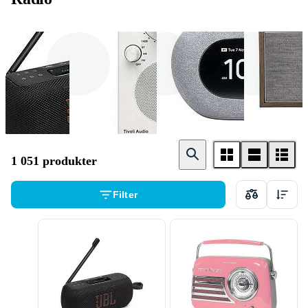
Stationär radio
Bärbar radio
Klockradio
1 051 produkter
Filter