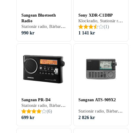
Sangean Bluetooth
Sony XDR-C1DBP
Klockradio, Stationär radio, Bärbar radio, FM, AM, DAB, DAB+, Batteri, Nätström, Uppladdningsbart batteri, Klockradio med alarm, Backup-batteri, Projicering av tid, Display, USB
Radio
Stationär radio, Bärbar radio, FM, AM, Retro Radio
(
1
)
990 kr
1 141 kr
Sangean PR-D4
Sangean ATS-909X2
Stationär radio, Bärbar radio, FM, AM, Batteri, Klockradio med alarm, Display, Hörlursutgång, Analog 3,5mm-ingång (Aux)
Stationär radio, Bärbar radio, FM, AM, LW, MW, SW, RDS-radio, Klockradio med alarm, Hörlursutgång, Analog 3,5mm-ingång (Aux)
(
6
)
699 kr
2 826 kr