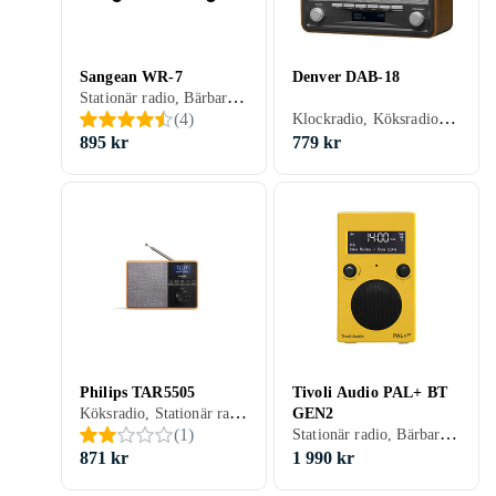
Sangean WR-7
Denver DAB-18
Stationär radio, Bärbar radio, FM, AM, Batteri, Retro Radio, USB, Analog 3,5mm-ingång (Aux)
Klockradio, Köksradio, Stationär radio, Bärbar radio, FM, AM, DAB, DAB+, Batteri, Nätström, RDS-radio, Klockradio med alarm, Display, Retro Radio, Analog 3,5mm-ingång (Aux)
(
4
)
895 kr
779 kr
Philips TAR5505
Tivoli Audio PAL+ BT
Köksradio, Stationär radio, Bärbar radio, FM, DAB, DAB+, Batteri, Nätström, Klockradio med alarm, Display, USB
GEN2
Stationär radio, Bärbar radio, FM, DAB, DAB+, Batteri, RDS-radio, Klockradio med alarm, Allvädersskydd (damm/fukttålig), Analog 3,5mm-ingång (Aux)
(
1
)
871 kr
1 990 kr