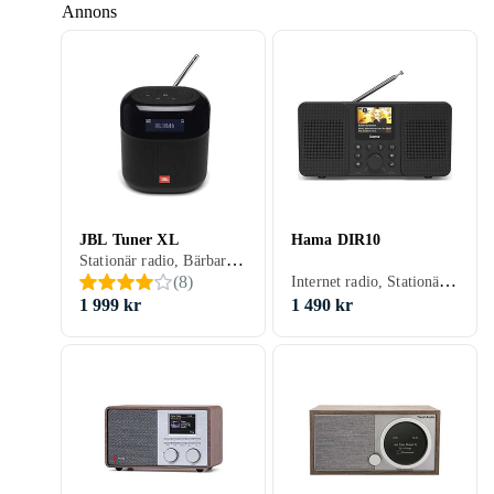
Annons
JBL Tuner XL
Hama DIR10
Stationär radio, Bärbar radio, FM, DAB, DAB+, Batteri, Projicering av tid, Display, Allvädersskydd (damm/fukttålig)
Internet radio, Stationär radio, Bärbar radio, FM, Internetströmning, DAB+, Hörlursutgång
(
8
)
1 999 kr
1 490 kr