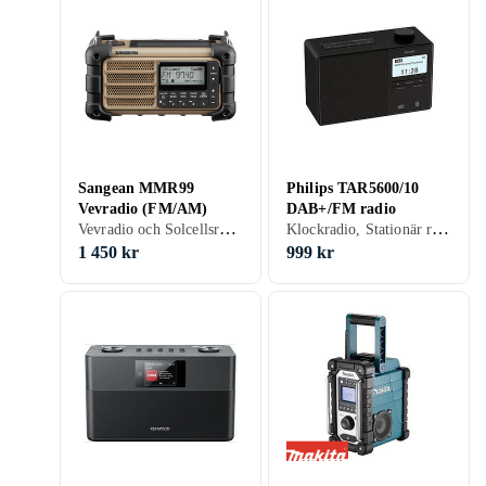
Sangean MMR99
Philips TAR5600/10
Vevradio (FM/AM)
DAB+/FM radio
Vevradio och Solcellsradio, Stationär radio, Bärbar radio, FM, AM, DAB, DAB+, Solenergi, Batteri, Vev, Uppladdningsbart batteri, RDS-radio, Projicering av tid, Display, Allvädersskydd (damm/fukttålig), Hörlursutgång, USB, Analog 3,5mm-ingång (Aux)
Klockradio, Stationär radio, Bärbar radio, FM, DAB, DAB+, Klockradio med alarm, Allvädersskydd (damm/fukttålig), Hörlursutgång, USB, Analog 3,5mm-ingång (Aux)
1 450 kr
999 kr