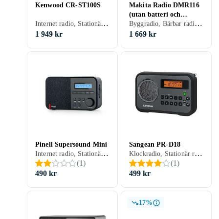
Kenwood CR-ST100S
Makita Radio DMR116
(utan batteri och
Internet radio, Stationär radio, FM, Internetströmning, DAB, DAB+, RDS-radio, USB
Byggradio, Bärbar radio, FM, AM, DAB, DAB+, Batteri, Nätström, Uppladdningsbart batteri, Display, Allvädersskydd (damm/fukttålig), Hörlursutgång, USB, Analog 3,5mm-ingång (Aux)
laddare)
1 949 kr
1 669 kr
Pinell Supersound Mini
Sangean PR-D18
Internet radio, Stationär radio, FM, Internetströmning, DAB, DAB+, Batteri, Nätström, Uppladdningsbart batteri, RDS-radio, Klockradio med alarm, Fjärrkontroll, Display, Hörlursutgång, USB, Analog 3,5mm-ingång (Aux)
Klockradio, Stationär radio, Bärbar radio, FM, AM, Batteri, Klockradio med alarm, Display, Hörlursutgång
(
1
)
(
1
)
490 kr
499 kr
17%