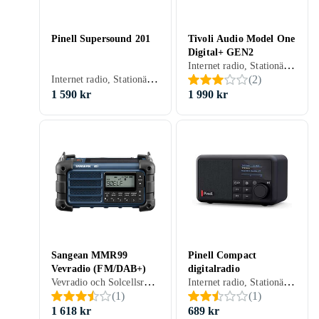
Pinell Supersound 201
Tivoli Audio Model One
Digital+ GEN2
Internet radio, Stationär radio, FM, AM, Internetströmning, DAB, DAB+, Nätström, Display, Hörlursutgång, Analog 3,5mm-ingång (Aux)
Internet radio, Stationär radio, FM, Internetströmning, DAB, DAB+, Batteri, Nätström, Uppladdningsbart batteri, RDS-radio, Klockradio med alarm, Fjärrkontroll, Display, Hörlursutgång, USB, Digital optisk ut (S/PDIF), Analog 3,5mm-ingång (Aux)
(
2
)
1 590 kr
1 990 kr
Sangean MMR99
Pinell Compact
Vevradio (FM/DAB+)
digitalradio
Vevradio och Solcellsradio, Stationär radio, Bärbar radio, FM, AM, DAB, DAB+, Solenergi, Vev, RDS-radio, Projicering av tid, Display, Allvädersskydd (damm/fukttålig), Hörlursutgång, USB, Analog 3,5mm-ingång (Aux)
Internet radio, Stationär radio, Bärbar radio, FM, DAB, DAB+, Batteri, Uppladdningsbart batteri, Analog 3,5mm-ingång (Aux)
(
1
)
(
1
)
1 618 kr
689 kr