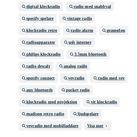
digital klockradio
radio med snabbval
spotify spelare
vintage radio
klockradio retro
radio alarm
gramofon
radioapparater
usb internet
philips klockradio
3.5mm bluetooth
radio dewalt
analog radio
spotify connect
vevradio
radio med vev
aux bluetooth
pocket radio
klockradio med projektion
vit klockradio
madison retro radio
ljudspelare
vevradio med mobilladdare
Visa mer