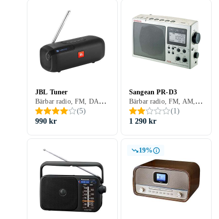
JBL Tuner
Sangean PR-D3
Bärbar radio, FM, DAB, DAB+, Uppladdningsbart batteri, Projicering av tid, Display, USB, Analog 3,5mm-ingång (Aux)
Bärbar radio, FM, AM, Batteri, Display
(
5
)
(
1
)
990 kr
1 290 kr
19%