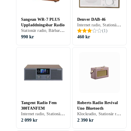
Sangean WR-7 PLUS
Denver DAB-46
Internet radio, Stationär radio, Bärbar radio, FM, DAB, DAB+, Batteri, Nätström, Klockradio med alarm, Display, Retro Radio, Hörlursutgång
Uppladdningsbar Radio
Stationär radio, Bärbar radio, FM, Retro Radio, Analog 3,5mm-ingång (Aux)
(
1
)
990 kr
460 kr
Tangent Radio Fem
Roberts Radio Revival
300TANFEM
Uno Bluetooth
Internet radio, Stationär radio, FM, Internetströmning, DAB, DAB+, USB
Klockradio, Stationär radio, Bärbar radio, FM, DAB, DAB+, Batteri, RDS-radio, Klockradio med alarm, Retro Radio, Hörlursutgång, USB, Analog 3,5mm-ingång (Aux)
2 099 kr
2 390 kr