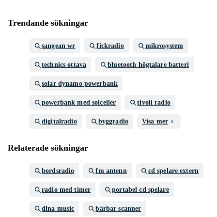
Trendande sökningar
sangean wr
fickradio
mikrosystem
technics ottava
bluetooth högtalare batteri
solar dynamo powerbank
powerbank med solceller
tivoli radio
digitalradio
byggradio
Visa mer
Relaterade sökningar
bordsradio
fm antenn
cd spelare extern
radio med timer
portabel cd spelare
dlna music
bärbar scanner