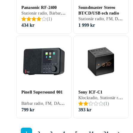
Panasonic RF-2400
Soundmaster Stereo
Stationär radio, Bärbar radio, FM, AM, DAB, MW, Batteri, Nätström, Hörlursutgång
BT/CD/USB och radio
Stationär radio, FM, DAB, DAB+, Batteri, Klockradio med alarm, Fjärrkontroll, Retro Radio, USB, Analog 3,5mm-ingång (Aux)
(
1
)
434 kr
1 999 kr
Pinell Supersound 001
Sony ICF-C1
Klockradio, Stationär radio, FM, AM, DAB, MW, Batteri, Nätström, Klockradio med alarm, Backup-batteri, Display
Bärbar radio, FM, DAB, DAB+
(
1
)
799 kr
393 kr