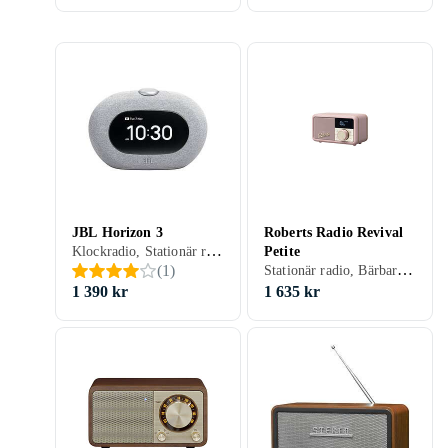
JBL Horizon 3
Roberts Radio Revival
Klockradio, Stationär radio, Bärbar radio, FM, DAB, DAB+, Nätström, Klockradio med alarm, Backup-batteri, Display, Hörlursutgång, USB
Petite
Stationär radio, Bärbar radio, FM, DAB, DAB+, Batteri, Uppladdningsbart batteri, RDS-radio, Retro Radio, Hörlursutgång, USB
(
1
)
1 390 kr
1 635 kr