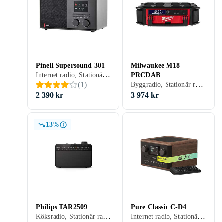
Pinell Supersound 301
Milwaukee M18
Internet radio, Stationär radio, FM, Internetströmning, DAB, DAB+, Nätström, Klockradio med alarm, Fjärrkontroll, Display, Hörlursutgång, Analog 3,5mm-ingång (Aux)
PRCDAB
Byggradio, Stationär radio, Bärbar radio, FM, AM, DAB+, Batteri, Nätström, Uppladdningsbart batteri, RDS-radio, Klockradio med alarm, Allvädersskydd (damm/fukttålig), Hörlursutgång, USB, Analog 3,5mm-ingång (Aux)
(
1
)
2 390 kr
3 974 kr
13%
Philips TAR2509
Pure Classic C-D4
Köksradio, Stationär radio, Bärbar radio, FM, AM, MW, Batteri, Hörlursutgång
Internet radio, Stationär radio, FM, DAB, DAB+, Nätström, Analog 3,5mm-ingång (Aux)