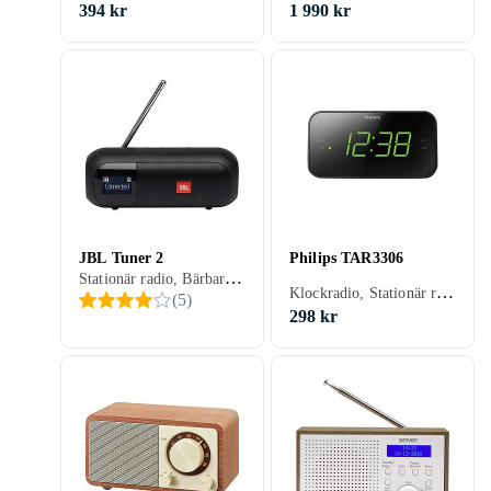
394 kr
1 990 kr
JBL Tuner 2
Philips TAR3306
Stationär radio, Bärbar radio, FM, DAB, DAB+, Batteri, Display, Allvädersskydd (damm/fukttålig), USB, Analog 3,5mm-ingång (Aux)
Klockradio, Stationär radio, Bärbar radio, FM, MW, Batteri, Klockradio med alarm, Display
(
5
)
298 kr