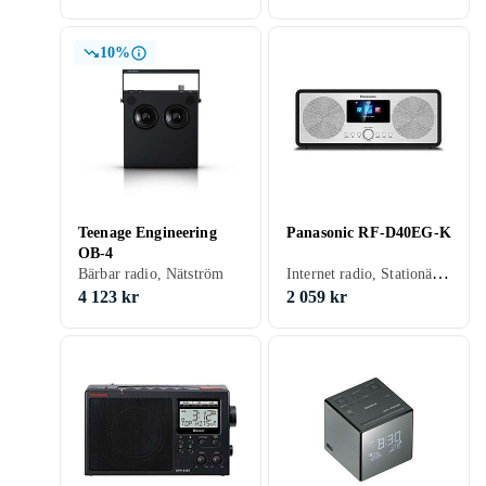
10%
Teenage Engineering
Panasonic RF-D40EG-K
OB-4
Internet radio, Stationär radio, Bärbar radio, FM, Internetströmning, DAB+, SW, Display, Retro Radio
Bärbar radio, Nätström
4 123 kr
2 059 kr