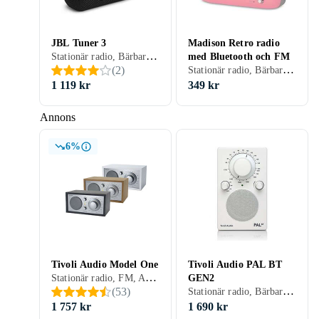
JBL Tuner 3
Madison Retro radio
Stationär radio, Bärbar radio, FM, DAB, DAB+, Batteri, Allvädersskydd (damm/fukttålig), USB
med Bluetooth och FM
Stationär radio, Bärbar radio, FM, DAB, DAB+, Batteri, Retro Radio, USB, Analog 3,5mm-ingång (Aux)
(
2
)
1 119 kr
349 kr
Annons
6%
Tivoli Audio Model One
Tivoli Audio PAL BT
Stationär radio, FM, AM, DAB, DAB+, Nätström, Fjärrkontroll, Hörlursutgång, Analog 3,5mm-ingång (Aux)
GEN2
Stationär radio, Bärbar radio, FM, AM, MW, Allvädersskydd (damm/fukttålig)
(
53
)
1 757 kr
1 690 kr