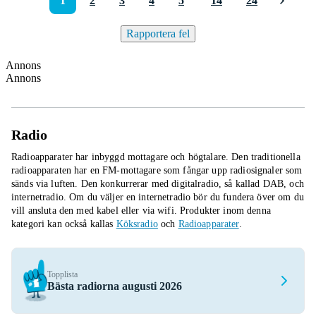
1
2
3
4
5
14
24
Rapportera fel
Annons
Annons
Radio
Radioapparater har inbyggd mottagare och högtalare. Den traditionella
radioapparaten har en FM-mottagare som fångar upp radiosignaler som
sänds via luften. Den konkurrerar med digitalradio, så kallad DAB, och
internetradio. Om du väljer en internetradio bör du fundera över om du
vill ansluta den med kabel eller via wifi.
Produkter inom denna
kategori kan också kallas
Köksradio
och
Radioapparater
.
Topplista
Bästa radiorna augusti 2026