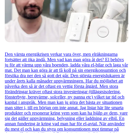
Den värsta energikrisen verkar vara över, men elräkningarna
fortsätter att öka ändå. Men vad kan man göra åt det? El behövs
ju för att värma upp våra boenden, ladda våra el-bilar och laga vår
mat. Det man kan göra är att få koll på sin energikonsumtion och
försöka dra ner den så gott det går. Den största energislukaren är
under årets kalla månader uppvärmningen. Har du möjlighet att
påverka den så är det oftast en vettig första åtgärd. Men stora
förändringar kräver oftast stora investeringar (tilläggsisolering,
fönsterbyte, bergvärme, solceller, ny panna etc) vilket tar tid och
kapital i anspråk. Men man kan ju göra det bästa av situationen
man sitter i, till en början om inte annat. Jag listar här lite smarta
produkter och resonerar kring vem som kan ha hjälp av dem, vare
sig det gäller uppvärmning, belysning eller laddning av elbil. En
annan fundering är kring vad man har för el-avtal. När använder
du mest el och kan du styra om konsumtionen mot timmar på