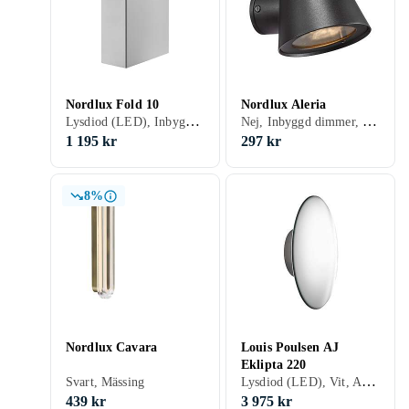
Nordlux Fold 10
Nordlux Aleria
Lysdiod (LED), Inbyggd dimmer, Lämplig för badrum, Vit, Svart, Silver, Aluminium, Grå/Antracit, Brun, Koppar, Mässing
Nej, Inbyggd dimmer, Spotlight, Vit, Svart, Silver, Aluminium, Grå/Antracit, Guld, Mässing, GU10
1 195 kr
297 kr
8%
Nordlux Cavara
Louis Poulsen AJ
Eklipta 220
Lysdiod (LED), Vit, Aluminium, Blå, GX24q-2
Svart, Mässing
439 kr
3 975 kr