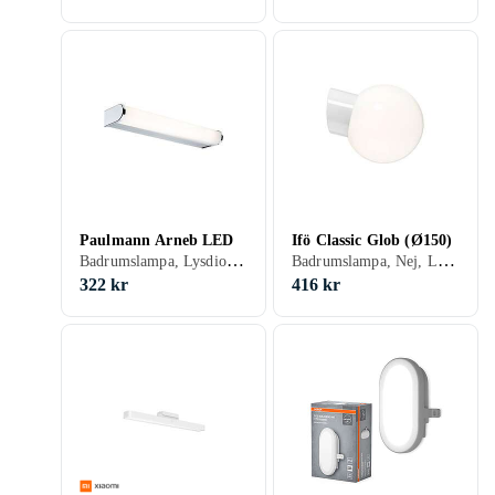
Paulmann Arneb LED
Ifö Classic Glob (Ø150)
Badrumslampa, Lysdiod (LED), Lämplig för badrum, Vit, Rostfri/krom, Silver, Aluminium
Badrumslampa, Nej, Lämplig för badrum, Vit, Svart, E27
322 kr
416 kr