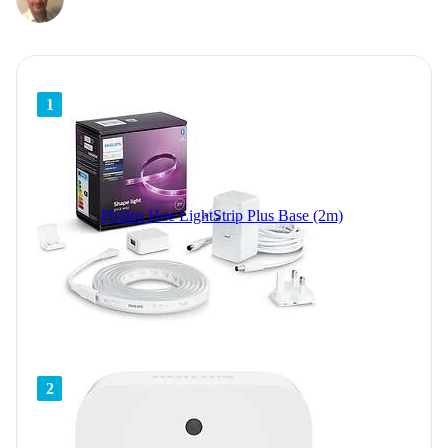
1
Philips Hue LightStrip Plus Base (2m)
2