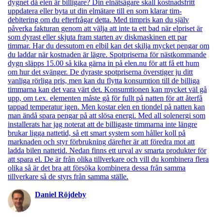
dygnet då elen är billigare? Din elnätsägare skall kostnadsfritt
uppdatera eller byta ut din elmätare till en som klarar tim-
debitering om du efterfrågar detta. Med timpris kan du själv
påverka fakturan genom att välja att inte ta ett bad när elpriset är
som dyrast eller skjuta fram starten av diskmaskinen ett par
timmar. Har du dessutom en elbil kan det skilja mycket pengar om
du laddar när kostnaden är lägre. Spotpriserna för nästkommande
dygn släpps 15.00 så kika gärna in på elen.nu för att få ett hum
om hur det svänger. De dyraste spotpriserna överstiger ju ditt
vanliga rörliga pris, men kan du flytta konsumtion till de billiga
timmarna kan det vara värt det. Konsumtionen kan mycket väl gå
upp, om t.ex. elementen måste gå för fullt på natten för att återfå
tappad temperatur igen. Men kostar elen en tiondel på natten kan
man ändå spara pengar på att slösa energi. Med all solenergi som
installerats har jag noterat att de billigaste timmarna inte längre
brukar ligga nattetid, så ett smart system som håller koll på
marknaden och styr förbrukning därefter är att föredra mot att
ladda bilen nattetid. Nedan finns ett urval av smarta produkter för
att spara el. De är från olika tillverkare och vill du kombinera flera
olika så är det bra att försöka kombinera dessa från samma
tillverkare så de styrs från samma ställe.
Daniel Röjdeby