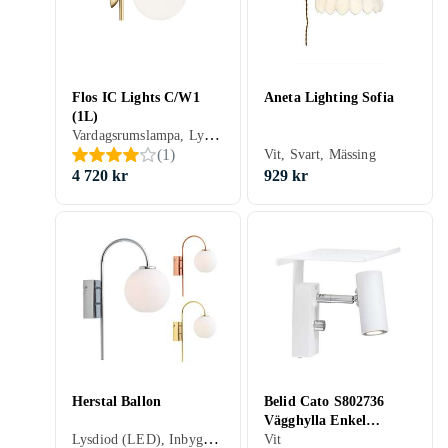
Flos IC Lights C/W1
Aneta Lighting Sofia
(1L)
Vardagsrumslampa, Lysdiod (LED), Inbyggd dimmer, Vit, Rostfri/krom, Svart, Silver, Aluminium, Grå/Antracit, Blå, Röd, Brun, Koppar, Mässing, E14
(
1
)
Vit, Svart, Mässing
4 720 kr
929 kr
Herstal Ballon
Belid Cato S802736
Vägghylla Enkel
Lysdiod (LED), Inbyggd dimmer, Spotlight, Vit, Rostfri/krom, Svart, Silver, Aluminium, Blå, Koppar, Mässing
Mattvit
Vit