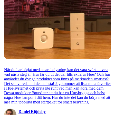
När du har börjat med smart belysning kan det vara svårt att veta
vad nästa steg är. Hur får du ut det där lilla extra ur Hue? Och hur
använder du övriga produkter som finns på marknaden smartast?
Det ska vi reda ut i denna lista! Jag kommer att lista mina favoriter
i Hue-systemet och prata lite runt vad man kan göra med dem.
Dessa produkter förutsätter att du har en Hue-brygga och helst
några Hue-lampor i ditt hem. Har du inte det kan du börja med att
läsa min topplista med startpaket för smart belysning.
Daniel Röjdeby