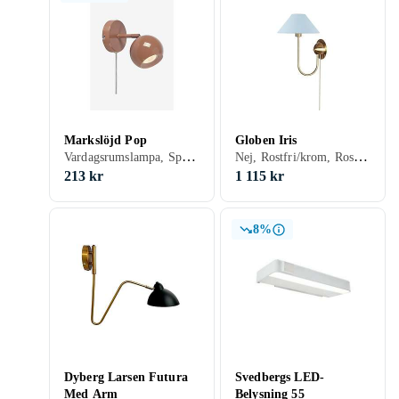
Markslöjd Pop
Globen Iris
Vardagsrumslampa, Spotlight, Aluminium, Grön, Grå/Antracit, Beige, Brun
Nej, Rostfri/krom, Rosa, Grön, Blå, Beige, Creme, Mässing, E14
213 kr
1 115 kr
8%
Dyberg Larsen Futura
Svedbergs LED-
Med Arm
Belysning 55