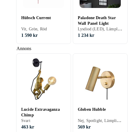
Hübsch Current
Paladone Death Star
Wall Panel Light
Lysdiod (LED), Lämplig som nattlampa, Svart, Ingen (Integrerad LED-belysning)
Vit, Grön, Röd
1 590 kr
1 234 kr
Annons
Lucide Extravaganza
Globen Hubble
Chimp
Nej, Spotlight, Lämplig för badrum, Lämplig som nattlampa, Vit, Rostfri/krom, Svart, Silver, Beige, Brun, Guld, Mässing, GU10
Svart
463 kr
569 kr