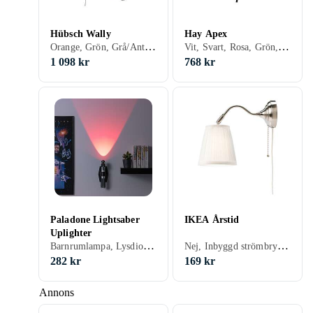
Hübsch Wally
Hay Apex
Orange, Grön, Grå/Antracit, Beige
Vit, Svart, Rosa, Grön, Blå, Röd
1 098 kr
768 kr
Paladone Lightsaber
IKEA Årstid
Uplighter
Barnrumlampa, Lysdiod (LED), Lämplig för barn, Svart, Silver, Grå/Antracit
Nej, Inbyggd strömbrytare, Vit, Mässing, E14
282 kr
169 kr
Annons