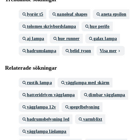
lysrör t5
nanoleaf shapes
aneta epsilon
tolomeo skrivbordslampa
hue perifo
aj lampa
hue runner
galax lampa
badrumslampa
belid tyson
Visa mer
Relaterade sökningar
rustik lampa
vägglampa med skärm
batteridriven vägglampa
dimbar vägglampa
vägglampa 12v
spegelbelysning
badrumsbelysning led
varmblixt
vägglampa läslampa