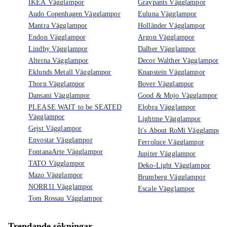
IKEA Vägglampor
Graypants Vägglampor
Audo Copenhagen Vägglampor
Euluna Vägglampor
Mantra Vägglampor
Holländer Vägglampor
Endon Vägglampor
Argon Vägglampor
Lindby Vägglampor
Dalber Vägglampor
Alterna Vägglampor
Decor Walther Vägglampor
Eklunds Metall Vägglampor
Knapstein Vägglampor
Thorn Vägglampor
Bover Vägglampor
Dansani Vägglampor
Good & Mojo Vägglampor
PLEASE WAIT to be SEATED
Elobra Vägglampor
Vägglampor
Lightme Vägglampor
Gejst Vägglampor
It's About RoMi Vägglampor
Envostar Vägglampor
Ferroluce Vägglampor
FontanaArte Vägglampor
Jupiter Vägglampor
TATO Vägglampor
Deko-Light Vägglampor
Mazo Vägglampor
Brumberg Vägglampor
NORR11 Vägglampor
Escale Vägglampor
Tom Rossau Vägglampor
Trendande sökningar