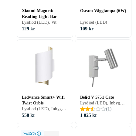
Xiaomi Magnetic
Osram Vägglampa (6W)
Reading Light Bar
Lysdiod (LED), Vit
Lysdiod (LED)
129 kr
109 kr
Ledvance Smart+ Wifi
Belid V 5751 Cato
Lysdiod (LED), Inbyggd dimmer, Inbyggd strömbrytare, Spotlight, Lämplig som nattlampa, Vit, Rostfri/krom, Svart, Silver, Aluminium, Grå/Antracit, Röd, Beige, Gul, Brun, Guld, Koppar, Mässing, GU4
Twist Orbis
Lysdiod (LED), Inbyggd dimmer, Vit, Svart, Aluminium, Grå/Antracit
(
1
)
558 kr
1 025 kr
15%