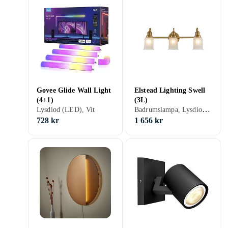
Govee Glide Wall Light
Elstead Lighting Swell
(4+1)
(3L)
Badrumslampa, Lysdiod (LED), Lämplig för badrum, Mässing
Lysdiod (LED), Vit
728 kr
1 656 kr