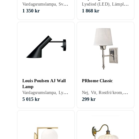
Vardagsrumslampa, Svart, Mässing
Lysdiod (LED), Lämplig för badrum, Vit, Grå/Antracit
1 350 kr
1 868 kr
Louis Poulsen AJ Wall
PRhome Classic
Lamp
Vardagsrumslampa, Lysdiod (LED), Inbyggd dimmer, Inbyggd strömbrytare, Vit, Rostfri/krom, Svart, Aluminium, Rosa, Orange, Grön, Grå/Antracit, Blå, Röd, Gul, Creme, Mässing, E14
Nej, Vit, Rostfri/krom, Svart, Silver, Aluminium, Rosa, Grön, Grå/Antracit, Beige, Gul, Mässing, E27
5 015 kr
299 kr