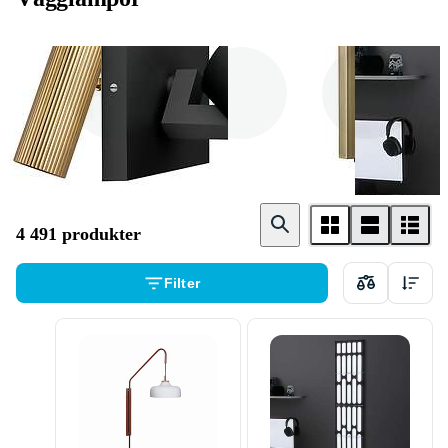
Spotlight
Inbyggd dimmer
Lämplig för
badrum
4 491 produkter
Filter