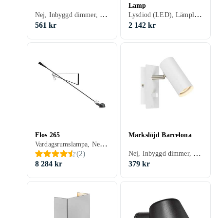
Lamp
Nej, Inbyggd dimmer, Spotlight, Vit, Rostfri/krom, Svart, Aluminium, GU10
Lysdiod (LED), Lämplig som nattlampa, Vit, Svart, Aluminium, Beige, Guld, E14
561 kr
2 142 kr
Flos 265
Markslöjd Barcelona
Vardagsrumslampa, Nej, Inbyggd strömbrytare, Vit, Svart, Silver, Aluminium, Grå/Antracit, Blå, Röd, Mässing, E27
Nej, Inbyggd dimmer, Spotlight, Vit, Rostfri/krom, Svart, Silver, Aluminium, Grå/Antracit, GU10
(
2
)
8 284 kr
379 kr