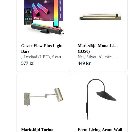
Govee Flow Plus Light
Markslöjd Mona-Lisa
Bars
(B350)
Nej, Silver, Aluminium, Grå/Antracit, Beige, Gul, Brun, Mässing, E14
, Lysdiod (LED), Svart
577 kr
449 kr
Markslöjd Torino
Ferm Living Arum Wall