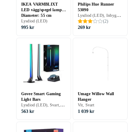
IKEA VARMBLIXT
Philips Hue Runner
LED vägg/spegel lampa
53090
Lysdiod (LED), Inbyggd dimmer, Spotlight, Lämplig som nattlampa, Vit, Svart, GU10
Diameter: 55 cm
(
2
)
Lysdiod (LED)
995 kr
269 kr
Govee Smart Gaming
Umage Willow Wall
Light Bars
Hanger
Lysdiod (LED), Svart, Blå
Vit, Svart
563 kr
1 039 kr