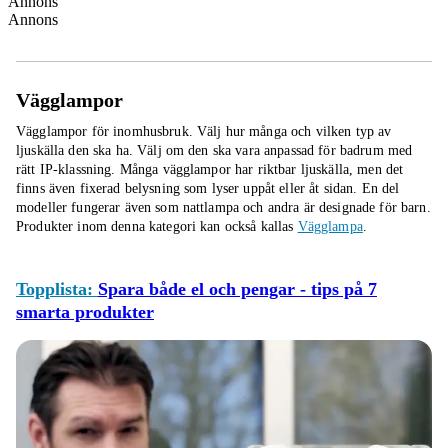
Annons
Annons
Vägglampor
Vägglampor för inomhusbruk. Välj hur många och vilken typ av
ljuskälla den ska ha. Välj om den ska vara anpassad för badrum med
rätt IP-klassning. Många vägglampor har riktbar ljuskälla, men det
finns även fixerad belysning som lyser uppåt eller åt sidan. En del
modeller fungerar även som nattlampa och andra är designade för barn.
Produkter inom denna kategori kan också kallas
Vägglampa
.
Topplista:
Spara både el och pengar - tips på 7
smarta produkter