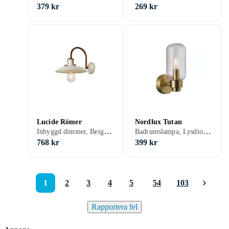
379 kr
269 kr
Lucide Römer
Nordlux Tutan
Inbyggd dimmer, Beige, E27
Badrumslampa, Lysdiod (LED), Lämplig för badrum, Mässing, E14
768 kr
399 kr
1
2
3
4
5
54
103
Rapportera fel