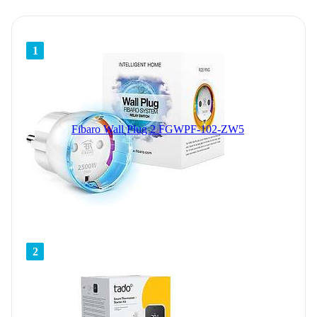
1
Fibaro Wall Plug 2 FGWPF-102-ZW5
2