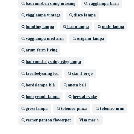
badrumsbelysning mässing
vägglampa barn
vägglampa vintage
disco lampa
bumling lampa
bastulampa
moln lampa
vägglampa med arm
origami lampa
arum ferm living
badrumsbelysning vägglampa
tavelbelysning led
star 1 örsjö
bordslampa blå
aneta bell
honeycomb lampa
herstal evoke
gross lampa
tolomeo pinza
tolomeo mini
verner panton flowerpot
Visa mer