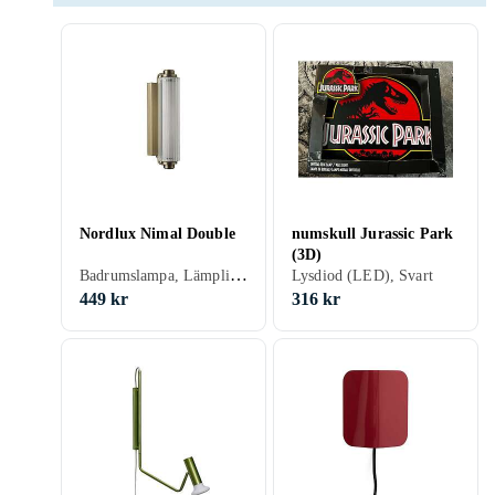
Nordlux Nimal Double
numskull Jurassic Park
(3D)
Badrumslampa, Lämplig för badrum, Svart, Mässing, E14
Lysdiod (LED), Svart
449 kr
316 kr