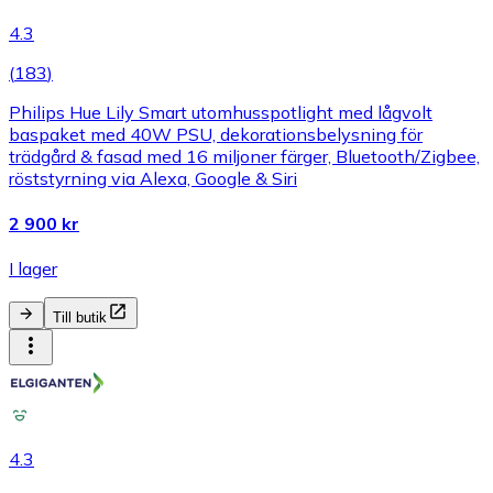
4.3
(
183
)
Philips Hue Lily Smart utomhusspotlight med lågvolt
baspaket med 40W PSU, dekorationsbelysning för
trädgård & fasad med 16 miljoner färger, Bluetooth/Zigbee,
röststyrning via Alexa, Google & Siri
2 900 kr
I lager
Till butik
4.3