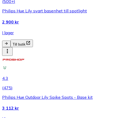
(
500+
)
Philips Hue Lily svart basenhet till spotlight
2 900 kr
I lager
Till butik
4.3
(
475
)
Philips Hue Outdoor Lily Spike Spots - Base kit
3 112 kr