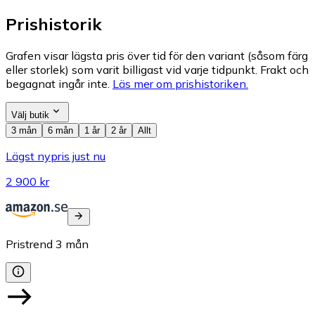
Prishistorik
Grafen visar lägsta pris över tid för den variant (såsom färg
eller storlek) som varit billigast vid varje tidpunkt. Frakt och
begagnat ingår inte.
Läs mer om prishistoriken.
Välj butik
3 mån
6 mån
1 år
2 år
Allt
Lägst nypris just nu
2 900 kr
Pristrend
3
mån