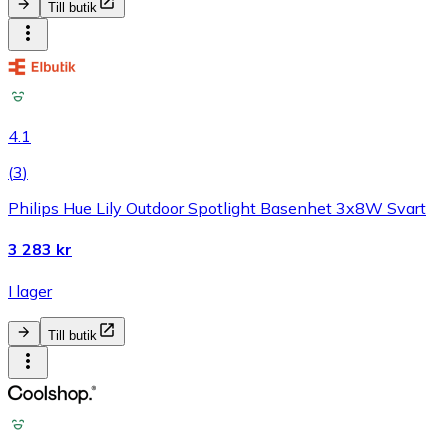
Till butik
4.1
(
3
)
Philips Hue Lily Outdoor Spotlight Basenhet 3x8W Svart
3 283 kr
I lager
Till butik