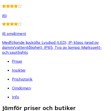
(
6
)
(
6 omdömen
)
Medföljande ljuskälla: Lysdiod (LED), IP-klass (grad av
damm/vattentålighet): IP65, Typ av lampa: Markspett-
och spotlights
Priser
Insikter
Prishistorik
Omdömen
Info
Jämför priser och butiker