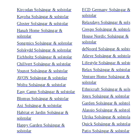
Kircodan Solsängar & solstolar
ECD Germany Solsängar &
solstolar
Kayoba Solsängar & solstolar
Relaxdays Solsängar & solstol
Gloster Solsängar & solstolar
Crespo Solsängar & solstolar
Hanah Home Solsängar &
solstolar
House Nordic Solsängar &
solstolar
Songmics Solsängar & solstolar
deNoord Solsängar & solstola
Solskydd Solsängar & solstolar
Atleve Solsängar & solstolar
Eichholtz Solsängar & solstolar
Lifestyle Solsängar & solstola
Chillvert Solsängar & solstolar
Relax Solsängar & solstolar
Vounot Solsängar & solstolar
Venture Home Solsängar &
AVON Solsängar & solstolar
solstolar
Woltu Solsängar & solstolar
Ethnicraft Solsängar & solstol
Easy Camp Solsängar & solstolar
Jotex Solsängar & solstolar
Blomus Solsängar & solstolar
Garden Solsängar & solstolar
Axi Solsängar & solstolar
Alassio Solsängar & solstolar
Habitat et Jardin Solsängar &
Ulrika Solsängar & solstolar
solstolar
Quick Solsängar & solstolar
Happy Garden Solsängar &
solstolar
Patio Solsängar & solstolar