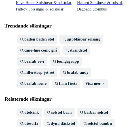
Kave Home Solsängar & solstolar
Hansen Solsängar & solstolar
Fatboy Solsängar & solstolar
Dagbädd utomhus
Trendande sökningar
baden baden stol
uppblåsbar solsäng
cane-line conic grå
strandstol
brafab vevi
loungegrupp
hillerstorp jet set
brafab andy
brafab leone
fiam fiesta
Visa mer
Relaterade sökningar
utebänk
solstol barn
bärbar solstol
utesoffa
dyna däckstol
solstol bambu