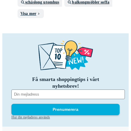
schäslong utomhus
balkongmöbler soffa
Visa mer
Få smarta shoppingtips i vårt
nyhetsbrev!
Prenumerera
Hur din mejladress används