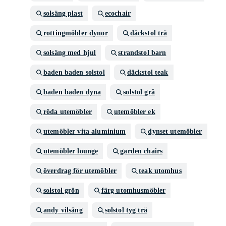
solsäng plast
ecochair
rottingmöbler dynor
däckstol trä
solsäng med hjul
strandstol barn
baden baden solstol
däckstol teak
baden baden dyna
solstol grå
röda utemöbler
utemöbler ek
utemöbler vita aluminium
dynset utemöbler
utemöbler lounge
garden chairs
överdrag för utemöbler
teak utomhus
solstol grön
färg utomhusmöbler
andy vilsäng
solstol tyg trä