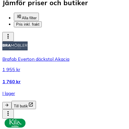
Jämför priser och butiker
Alla filter
Pris inkl. frakt
Brafab Everton däckstol Akacia
1 955 kr
1 760 kr
I lager
Till butik