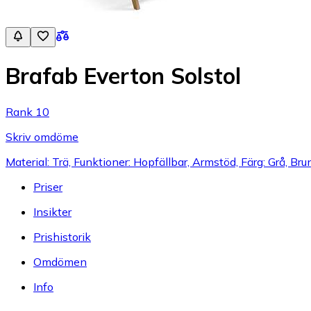
Brafab Everton Solstol
Rank 10
Skriv omdöme
Material: Trä, Funktioner: Hopfällbar, Armstöd, Färg: Grå, Brun
Priser
Insikter
Prishistorik
Omdömen
Info