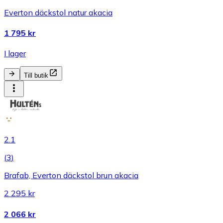
Everton däckstol natur akacia
1 795 kr
I lager
Till butik
2.1
(
3
)
Brafab, Everton däckstol brun akacia
2 295 kr
2 066 kr