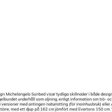
 Michelangelo Sunbed visar tydliga skillnader i både design o
egelbundet underhåll som oljning, enligt information om trä- o
 versioner med antingen naturrotting (för inomhusbruk) eller
örre, med ett djup på 162 cm jämfört med Evertons 150 cm. Val