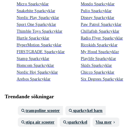
Micro Sparkcyklar
Mondo Sparkcyklar
Snakebite Sparkcyklar
Pulio Sparkcyklar
Nordic Play Sparkcyklar
Disney Sparkcyklar
Sport One Sparkcyklar
Paw Patrol Sparkcyklar
Thimble Toys Sparkcyklar
Chillafish Sparkcyklar
Hurtle Sparkcyklar
Radio Flyer Sparkcyklar
HyperMotion Sparkcyklar
Ricokids Sparkcyklar
FIRSTGRADE Sparkcyklar
My Hood Sparkcyklar
Stamp Sparkcyklar
Playlife Sparkcyklar
Homcom Sparkcyklar
Skids Sparkcyklar
Nordic Hoj Sparkcyklar
Chicco Sparkcyklar
Arebos Sparkcyklar
Six Degrees Sparkcyklar
Trendande sökningar
trampoline scooter
sparkcykel barn
stiga air scooter
sparkcykel
Visa mer