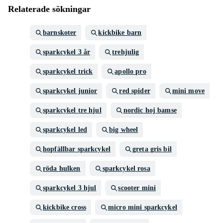
Relaterade sökningar
barnskoter
kickbike barn
sparkcykel 3 år
trehjulig
sparkcykel trick
apollo pro
sparkcykel junior
red spider
mini move
sparkcykel tre hjul
nordic hoj bamse
sparkcykel led
big wheel
hopfällbar sparkcykel
greta gris bil
röda hulken
sparkcykel rosa
sparkcykel 3 hjul
scooter mini
kickbike cross
micro mini sparkcykel