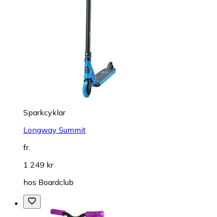
Sparkcyklar
Longway Summit
fr.
1 249 kr
hos
Boardclub