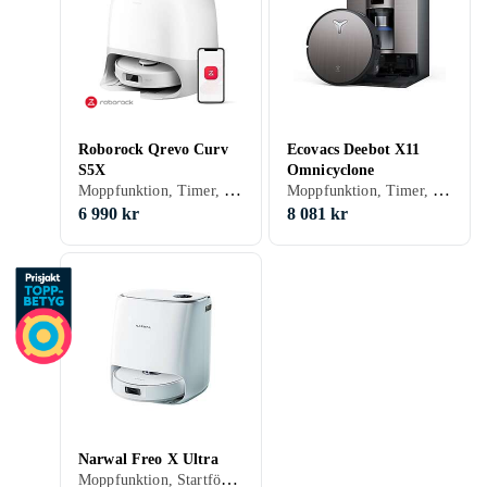
Roborock Qrevo Curv
Ecovacs Deebot X11
S5X
Omnicyclone
Moppfunktion, Timer, Röststyrning, Schemaläggning, Trappsensor, Automatisk dockning, Virtuella väggar, Anpassad för husdjur, Appstyrning, Stöder kantrengöring, 180 min, 55 dB, Självtömmande
Moppfunktion, Timer, Röststyrning, Schemaläggning, Fjärrkontroll, Trappsensor, Automatisk dockning, Virtuella väggar, Anpassad för husdjur, Appstyrning, Stöder kantrengöring, Automatisk mopptorkning, Dockningsstation, 206 min, 62.9 dB, Självtömmande
6 990 kr
8 081 kr
Narwal Freo X Ultra
Moppfunktion, Startfördröjning, Barnlås, Röststyrning, Schemaläggning, Fjärrkontroll, Trappsensor, Automatisk dockning, Virtuella väggar, Anpassad för husdjur, Display, Appstyrning, Stöder kantrengöring, Dockningsstation, 210 min, 71 dB, Självtömmande