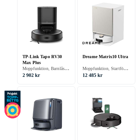
TP-Link Tapo RV30
Dreame Matrix10 Ultra
Max Plus
Moppfunktion, Barnlås, Röststyrning, Fjärrkontroll, Automatisk dockning, Virtuella väggar, Anpassad för husdjur, Appstyrning, Automatisk mopptorkning, Dockningsstation, 150 min, 55 dB, Självtömmande
Moppfunktion, Startfördröjning, Timer, Röststyrning, Schemaläggning, Fjärrkontroll, Trappsensor, Automatisk dockning, Virtuella väggar, Anpassad för husdjur, Appstyrning, Stöder kantrengöring, Allergivänlig, Brusreducering / Tyst läge, Automatisk mopptorkning, Dockningsstation, 260 min, Hårda golv, Mattor, Kakel, Linoleum, Laminat, Parkett, Trä, Vinyl, 65 dB, Självtömmande
2 902 kr
12 485 kr