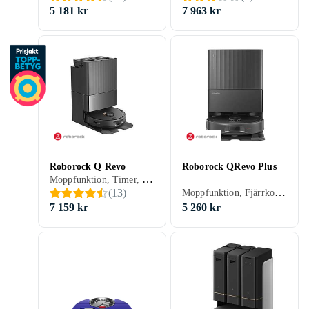
5 181 kr
7 963 kr
Roborock Q Revo
Roborock QRevo Plus
Moppfunktion, Timer, Röststyrning, Schemaläggning, Fjärrkontroll, Trappsensor, Automatisk dockning, Virtuella väggar, Anpassad för husdjur, Appstyrning, Stöder kantrengöring, Allergivänlig, Automatisk mopptorkning, Dockningsstation, 180 min, Hårda golv, Mattor, Kakel, Linoleum, Laminat, 63 dB, Självtömmande
Moppfunktion, Fjärrkontroll, Trappsensor, Automatisk dockning, Virtuella väggar, Anpassad för husdjur, Appstyrning, Stöder kantrengöring, Automatisk mopptorkning, Dockningsstation, 180 min, 67 dB, Självtömmande
(
13
)
7 159 kr
5 260 kr