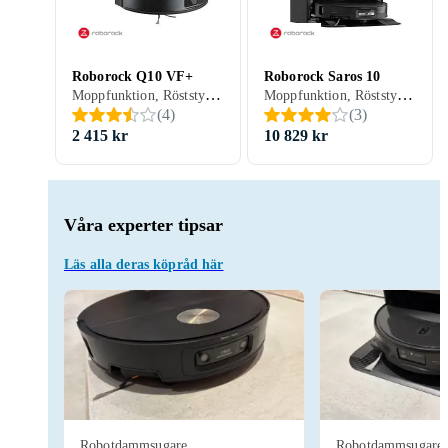
Roborock Q10 VF+
Roborock Saros 10
Moppfunktion, Röststyrning, Schemaläggning, Fjärrkontroll, Trappsensor, Automatisk dockning, Anpassad för husdjur, Appstyrning, Automatisk mopptorkning, Dockningsstation, 150 min, 65 dB, Självtömmande
Moppfunktion, Röststyrning, Schemaläggning, Fjärrkontroll, Trappsensor, Automatisk dockning, Virtuella väggar, Anpassad för husdjur, Appstyrning, Stöder kantrengöring, Brusreducering / Tyst läge, Automatisk mopptorkning, Dockningsstation, 220 min, 67 dB, Självtömmande
(
4
)
(
3
)
2 415 kr
10 829 kr
Våra experter tipsar
Läs alla deras köpråd här
Robotdammsugare
Robotdammsugare