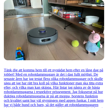
Tänk dig att komma hem till ett nystädat hem efter en lång dag på
jobbet! Med en robotdammsugare är det i dag fullt möjligt. De
senaste åren har jag testat flera olika robotdammsugare och skulle
säga att jag har rätt bra koll på vilka funktioner man ska titta extra
efter, och vilka man kan skippa. Här listar jag några av de bästa
robotdammsugarna i respektive prissegment. Jag fokuserat på hur
duktiga robotdammsugarna är på att moppa, borstens funktion
och kvalitet samt hur väl styrningen med appen funkar. I mitt hem
har vi både hund och barn, så det gäller att robotdammsugaren