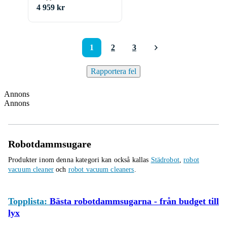
4 959 kr
1
2
3
Rapportera fel
Annons
Annons
Robotdammsugare
Produkter inom denna kategori kan också kallas
Städrobot
,
robot
vacuum cleaner
och
robot vacuum cleaners
.
Topplista:
Bästa robotdammsugarna - från budget till
lyx