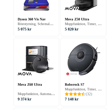
Dyson 360 Vis Nav
Mova Z50 Ultra
Röststyrning, Schemaläggning, Fjärrkontroll, Trappsensor, Automatisk dockning, Anpassad för husdjur, Display, Appstyrning, Stöder kantrengöring, Automatisk mopptorkning, Dockningsstation, 65 min, Hårda golv, Mattor, Självtömmande
Moppfunktion, Timer, Röststyrning, Schemaläggning, Fjärrkontroll, Trappsensor, Automatisk dockning, Virtuella väggar, Anpassad för husdjur, Appstyrning, Stöder kantrengöring, Automatisk mopptorkning, Dockningsstation, 220 min, 68 dB, Självtömmande
5 075 kr
5 820 kr
Mova Z60 Ultra
Roborock S7
Moppfunktion, Timer, Schemaläggning, Fjärrkontroll, Automatisk dockning, Virtuella väggar, Anpassad för husdjur, Appstyrning, Automatisk mopptorkning, 180 min, 67 dB, Självtömmande
Moppfunktion, Automatisk dockning, Anpassad för husdjur, Allergivänlig, Automatisk mopptorkning, Dockningsstation, Självtömmande
(
32
)
9 374 kr
7 148 kr