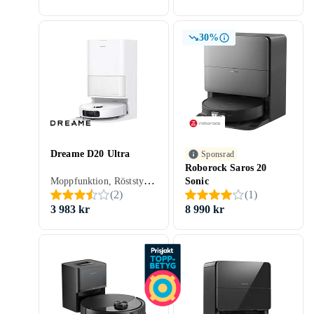
30%
Dreame D20 Ultra
Sponsrad
Roborock Saros 20
Moppfunktion, Röststyrning, Schemaläggning, Fjärrkontroll, Trappsensor, Automatisk dockning, Virtuella väggar, Anpassad för husdjur, Appstyrning, Stöder kantrengöring, Automatisk mopptorkning, Dockningsstation, 370 min, 65 dB, Självtömmande
Sonic
(
2
)
(
1
)
3 983 kr
8 990 kr