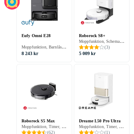
Eufy Omni E28
Roborock S8+
Moppfunktion, Schemaläggning, Fjärrkontroll, Automatisk dockning, Anpassad för husdjur, Appstyrning, Stöder kantrengöring, Automatisk mopptorkning, Dockningsstation, 180 min, 68.5 dB, Självtömmande
Moppfunktion, Barnlås, Röststyrning, Schemaläggning, Fjärrkontroll, Trappsensor, Automatisk dockning, Anpassad för husdjur, Appstyrning, Stöder kantrengöring, Automatisk mopptorkning, Dockningsstation, 180 min, 57 dB, Självtömmande
(
3
)
8 243 kr
5 009 kr
Roborock S5 Max
Dreame L50 Pro Ultra
Moppfunktion, Timer, Schemaläggning, Fjärrkontroll, Trappsensor, Automatisk dockning, Virtuella väggar, Anpassad för husdjur, Appstyrning, Stöder kantrengöring, Automatisk mopptorkning, Dockningsstation, 120 min, Hårda golv, Mattor, 60 dB, Självtömmande
Moppfunktion, Timer, Röststyrning, Schemaläggning, Fjärrkontroll, Trappsensor, Automatisk dockning, Virtuella väggar, Anpassad för husdjur, Appstyrning, Stöder kantrengöring, Automatisk mopptorkning, Dockningsstation, 260 min, Hårda golv, Mattor, 68 dB, Självtömmande
(
62
)
(
1
)