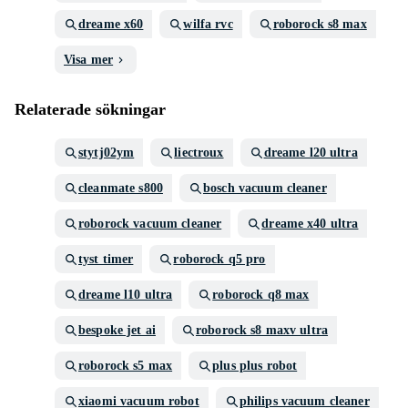
dreame x60
wilfa rvc
roborock s8 max
Visa mer
Relaterade sökningar
stytj02ym
liectroux
dreame l20 ultra
cleanmate s800
bosch vacuum cleaner
roborock vacuum cleaner
dreame x40 ultra
tyst timer
roborock q5 pro
dreame l10 ultra
roborock q8 max
bespoke jet ai
roborock s8 maxv ultra
roborock s5 max
plus plus robot
xiaomi vacuum robot
philips vacuum cleaner