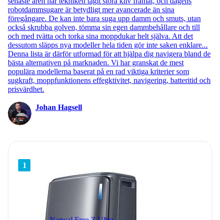
senaste åren har tekniken tagit stora kliv framåt, och dagens
robotdammsugare är betydligt mer avancerade än sina
föregångare. De kan inte bara suga upp damm och smuts, utan
också skrubba golven, tömma sin egen dammbehållare och till
och med tvätta och torka sina moppdukar helt själva. Att det
dessutom släpps nya modeller hela tiden gör inte saken enklare...
Denna lista är därför utformad för att hjälpa dig navigera bland de
bästa alternativen på marknaden. Vi har granskat de mest
populära modellerna baserat på en rad viktiga kriterier som
sugkraft, moppfunktionens effegktivitet, navigering, batteritid och
prisvärdhet.
Johan Hagsell
1
Narwal Freo Z Ultra