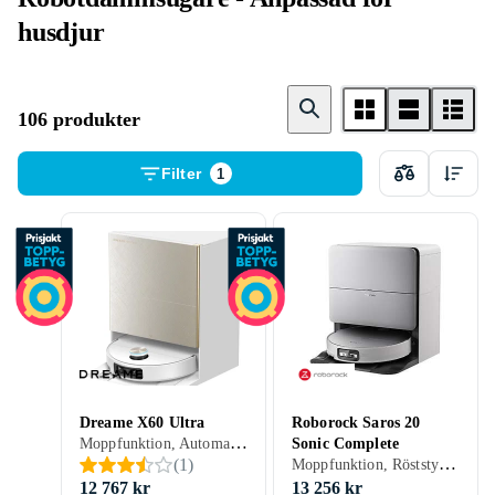
husdjur
106 produkter
Filter
1
Dreame X60 Ultra
Roborock Saros 20
Moppfunktion, Automatisk dockning, Anpassad för husdjur, Display, Appstyrning, Dockningsstation, 145 min, Hårda golv, Mattor, Kakel, Linoleum, Laminat, Parkett, Trä, Vinyl, 55 dB, Självtömmande
Sonic Complete
Moppfunktion, Röststyrning, Schemaläggning, Trappsensor, Automatisk dockning, Virtuella väggar, Anpassad för husdjur, Appstyrning, Stöder kantrengöring, Brusreducering / Tyst läge, Automatisk mopptorkning, Dockningsstation, 180 min, Hårda golv, Mattor, Kakel, Laminat, Parkett, Trä, Vinyl, 67 dB, Självtömmande
(
1
)
12 767 kr
13 256 kr