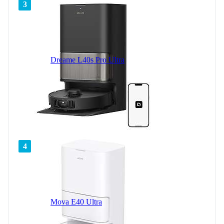
3
Dreame L40s Pro Ultra
4
Mova E40 Ultra