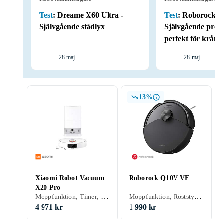
Test
:
Dreame X60 Ultra -
Test
:
Roborock S
Självgående städlyx
Självgående pr
perfekt för krån
28 maj
28 maj
13%
Xiaomi Robot Vacuum
Roborock Q10V VF
X20 Pro
Moppfunktion, Timer, Röststyrning, Schemaläggning, Fjärrkontroll, Trappsensor, Automatisk dockning, Virtuella väggar, Anpassad för husdjur, Appstyrning, Stöder kantrengöring, Automatisk mopptorkning, Dockningsstation, 160 min, 70 dB, Självtömmande
Moppfunktion, Röststyrning, Fjärrkontroll, Automatisk dockning, Anpassad för husdjur, Appstyrning, Automatisk mopptorkning, Dockningsstation, 150 min, 68 dB, Självtömmande
4 971 kr
1 990 kr