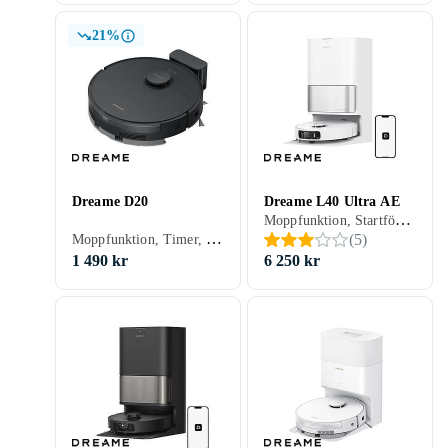
21%
Dreame D20
Dreame L40 Ultra AE
Moppfunktion, Startfördröjning, Timer, Röststyrning, Schemaläggning, Fjärrkontroll, Trappsensor, Automatisk dockning, Virtuella väggar, Anpassad för husdjur, Appstyrning, Stöder kantrengöring, Allergivänlig, Brusreducering / Tyst läge, Automatisk mopptorkning, Dockningsstation, 200 min, Hårda golv, Mattor, Kakel, Linoleum, Laminat, Parkett, Trä, Vinyl, 74 dB, Självtömmande
Moppfunktion, Timer, Röststyrning, Schemaläggning, Trappsensor, Automatisk dockning, Virtuella väggar, Anpassad för husdjur, Appstyrning, Stöder kantrengöring, Dockningsstation, 285 min, 70 dB
(
5
)
1 490 kr
6 250 kr