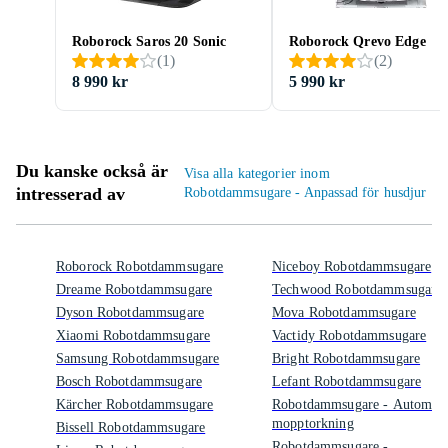
Roborock Saros 20 Sonic
Roborock Qrevo Edge
(
1
)
(
2
)
8 990 kr
5 990 kr
Du kanske också är
Visa alla kategorier inom
intresserad av
Robotdammsugare - Anpassad för husdjur
Roborock Robotdammsugare
Niceboy Robotdammsugare
Dreame Robotdammsugare
Techwood Robotdammsugare
Dyson Robotdammsugare
Mova Robotdammsugare
Xiaomi Robotdammsugare
Vactidy Robotdammsugare
Samsung Robotdammsugare
Bright Robotdammsugare
Bosch Robotdammsugare
Lefant Robotdammsugare
Kärcher Robotdammsugare
Robotdammsugare - Automati
mopptorkning
Bissell Robotdammsugare
Robotdammsugare -