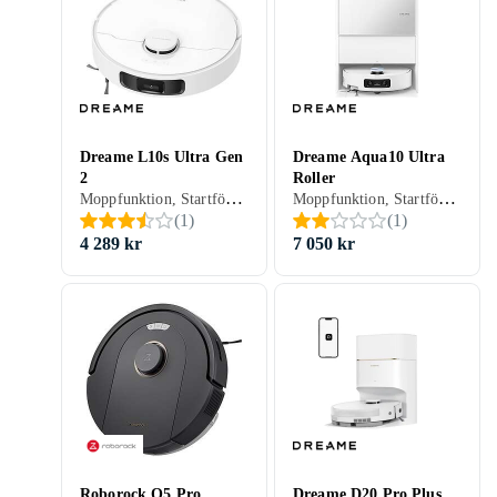
Dreame L10s Ultra Gen
Dreame Aqua10 Ultra
2
Roller
Moppfunktion, Startfördröjning, Timer, Röststyrning, Schemaläggning, Fjärrkontroll, Trappsensor, Automatisk dockning, Virtuella väggar, Anpassad för husdjur, Display, Appstyrning, Stöder kantrengöring, Allergivänlig, Brusreducering / Tyst läge, Automatisk mopptorkning, Dockningsstation, 260 min, Hårda golv, Mattor, Linoleum, Laminat, Parkett, Trä, 67 dB, Självtömmande
Moppfunktion, Startfördröjning, Timer, Röststyrning, Schemaläggning, Fjärrkontroll, Trappsensor, Automatisk dockning, Virtuella väggar, Anpassad för husdjur, Appstyrning, Stöder kantrengöring, Allergivänlig, Brusreducering / Tyst läge, Automatisk mopptorkning, Dockningsstation, 180 min, Hårda golv, Mattor, Kakel, Linoleum, Laminat, Parkett, Trä, Vinyl, 64 dB, Självtömmande
(
1
)
(
1
)
4 289 kr
7 050 kr
Roborock Q5 Pro
Dreame D20 Pro Plus