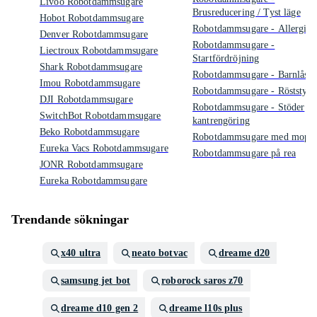
Livoo Robotdammsugare
Brusreducering / Tyst läge
Hobot Robotdammsugare
Robotdammsugare - Allergivä
Denver Robotdammsugare
Robotdammsugare -
Liectroux Robotdammsugare
Startfördröjning
Shark Robotdammsugare
Robotdammsugare - Barnlås
Imou Robotdammsugare
Robotdammsugare - Röststyrn
DJI Robotdammsugare
Robotdammsugare - Stöder
SwitchBot Robotdammsugare
kantrengöring
Beko Robotdammsugare
Robotdammsugare med mopp
Eureka Vacs Robotdammsugare
Robotdammsugare på rea
JONR Robotdammsugare
Eureka Robotdammsugare
Trendande sökningar
x40 ultra
neato botvac
dreame d20
samsung jet bot
roborock saros z70
dreame d10 gen 2
dreame l10s plus