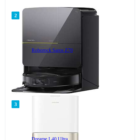
2
Roborock Saros Z70
3
Dreame L40 Ultra