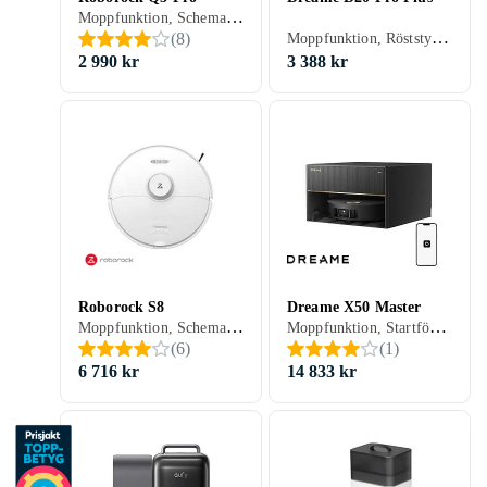
Moppfunktion, Schemaläggning, Fjärrkontroll, Automatisk dockning, Virtuella väggar, Anpassad för husdjur, Appstyrning, Dockningsstation, 180 min, Hårda golv, Mattor, 67 dB
Moppfunktion, Röststyrning, Schemaläggning, Fjärrkontroll, Trappsensor, Automatisk dockning, Anpassad för husdjur, Appstyrning, Automatisk mopptorkning, Dockningsstation, 285 min, 64 dB, Självtömmande
(
8
)
2 990 kr
3 388 kr
Roborock S8
Dreame X50 Master
Moppfunktion, Schemaläggning, Fjärrkontroll, Automatisk dockning, Virtuella väggar, Anpassad för husdjur, Appstyrning, Stöder kantrengöring, Automatisk mopptorkning, Dockningsstation, 180 min, 68.5 dB, Självtömmande
Moppfunktion, Startfördröjning, Timer, Röststyrning, Schemaläggning, Fjärrkontroll, Trappsensor, Automatisk dockning, Virtuella väggar, Anpassad för husdjur, Appstyrning, Stöder kantrengöring, Dockningsstation, 200 min, 75 dB, Självtömmande
(
6
)
(
1
)
6 716 kr
14 833 kr