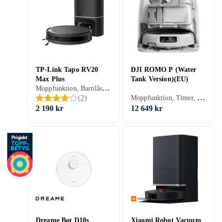
TP-Link Tapo RV20
DJI ROMO P (Water
Max Plus
Tank Version)(EU)
Moppfunktion, Barnlås, Timer, Röststyrning, Schemaläggning, Fjärrkontroll, Trappsensor, Automatisk dockning, Virtuella väggar, Anpassad för husdjur, Appstyrning, Stöder kantrengöring, Automatisk mopptorkning, Dockningsstation, 180 min, 55 dB, Självtömmande
Moppfunktion, Timer, Schemaläggning, Trappsensor, Automatisk dockning, Virtuella väggar, Anpassad för husdjur, Appstyrning, Stöder kantrengöring, Automatisk mopptorkning, Dockningsstation, 180 min, 56.64 dB, Självtömmande
(
2
)
2 190 kr
12 649 kr
Dreame Bot D10s
Xiaomi Robot Vacuum