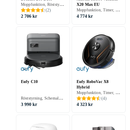
Moppfunktion, Röststyrning, Schemaläggning, Fjärrkontroll, Automatisk dockning, Anpassad för husdjur, Appstyrning, Brusreducering / Tyst läge, Automatisk mopptorkning, Dockningsstation, 280 min, Hårda golv, Mattor, Laminat, Parkett, 63 dB, Självtömmande
X20 Max EU
Moppfunktion, Timer, Röststyrning, Fjärrkontroll, Trappsensor, Automatisk dockning, Virtuella väggar, Anpassad för husdjur, Appstyrning, Stöder kantrengöring, Automatisk mopptorkning, Dockningsstation, 180 min, 65 dB, Självtömmande
(
2
)
2 706 kr
4 774 kr
Eufy C10
Eufy RoboVac X8
Hybrid
Moppfunktion, Timer, Röststyrning, Fjärrkontroll, Automatisk dockning, Virtuella väggar, Anpassad för husdjur, Display, Appstyrning, 180 min, 66 dB, Självtömmande
Röststyrning, Schemaläggning, Trappsensor, Automatisk dockning, Virtuella väggar, Anpassad för husdjur, Appstyrning, Stöder kantrengöring, Brusreducering / Tyst läge, Automatisk mopptorkning, Dockningsstation, 120 min, 51 dB, Självtömmande
(
4
)
3 990 kr
4 323 kr