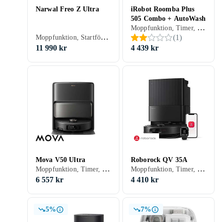
Narwal Freo Z Ultra
iRobot Roomba Plus
505 Combo + AutoWash
Moppfunktion, Timer, Röststyrning, Schemaläggning, Fjärrkontroll, Trappsensor, Automatisk dockning, Anpassad för husdjur, Appstyrning, Stöder kantrengöring, Automatisk mopptorkning, Dockningsstation, 120 min, 72 dB, Självtömmande
Moppfunktion, Startfördröjning, Röststyrning, Schemaläggning, Fjärrkontroll, Trappsensor, Automatisk dockning, Virtuella väggar, Anpassad för husdjur, Display, Appstyrning, Stöder kantrengöring, Allergivänlig, Brusreducering / Tyst läge, Automatisk mopptorkning, Dockningsstation, 200 min, Hårda golv, Mattor, Kakel, Linoleum, Laminat, Parkett, Trä, Vinyl, 71 dB, Självtömmande
(
1
)
11 990 kr
4 439 kr
Mova V50 Ultra
Roborock QV 35A
Moppfunktion, Timer, Röststyrning, Schemaläggning, Automatisk dockning, Anpassad för husdjur, Appstyrning, Stöder kantrengöring, Allergivänlig, Automatisk mopptorkning, Dockningsstation, 220 min, Hårda golv, Mattor, Kakel, Linoleum, Laminat, Parkett, Trä, Vinyl, 67 dB, Självtömmande
Moppfunktion, Timer, Röststyrning, Schemaläggning, Trappsensor, Automatisk dockning, Virtuella väggar, Anpassad för husdjur, Appstyrning, Stöder kantrengöring, Dockningsstation, 180 min, 68 dB, Självtömmande
6 557 kr
4 410 kr
5%
7%