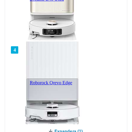
4
Roborock Qrevo Edge
Expandera (1)