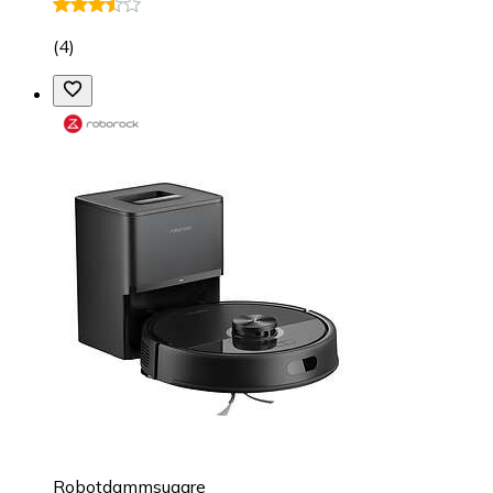
(
4
)
Robotdammsugare