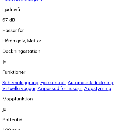
Ljudnivå
67 dB
Passar för
Hårda golv
,
Mattor
Dockningsstation
Ja
Funktioner
Schemaläggning
,
Fjärrkontroll
,
Automatisk dockning
,
Virtuella väggar
,
Anpassad för husdjur
,
Appstyrning
Moppfunktion
Ja
Batteritid
180 min