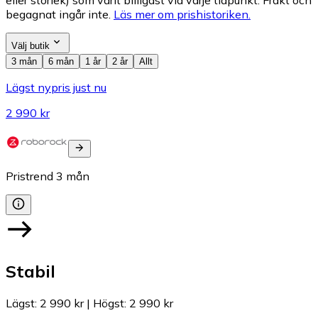
eller storlek) som varit billigast vid varje tidpunkt. Frakt och
begagnat ingår inte.
Läs mer om prishistoriken.
Välj butik
3 mån
6 mån
1 år
2 år
Allt
Lägst nypris just nu
2 990 kr
Pristrend
3
mån
Stabil
Lägst
:
2 990 kr
|
Högst
:
2 990 kr