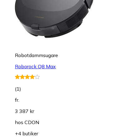
Robotdammsugare
Roborock Q8 Max
(
1
)
fr.
3 387 kr
hos
CDON
+4 butiker