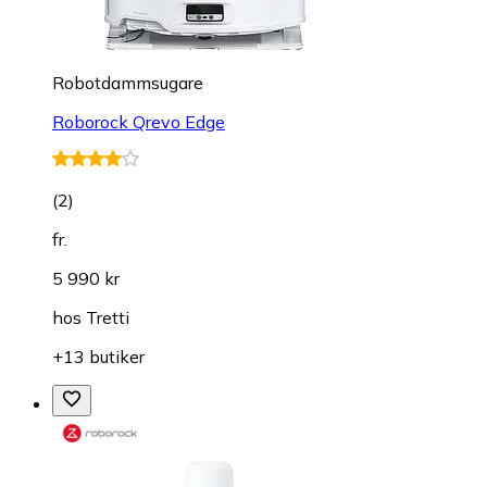
Robotdammsugare
Roborock Qrevo Edge
(
2
)
fr.
5 990 kr
hos
Tretti
+13 butiker