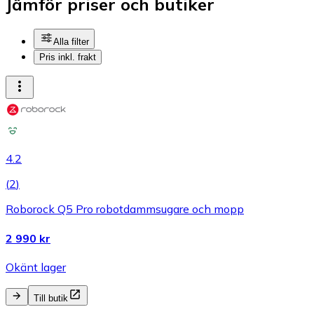
Jämför priser och butiker
Alla filter
Pris inkl. frakt
4.2
(
2
)
Roborock Q5 Pro robotdammsugare och mopp
2 990 kr
Okänt lager
Till butik