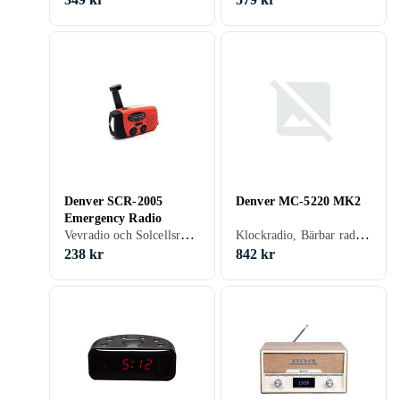
Denver SCR-2005
Denver MC-5220 MK2
Emergency Radio
Vevradio och Solcellsradio, Stationär radio, FM, AM, Solenergi, Vev
Klockradio, Bärbar radio, FM, Batteri, Klockradio med alarm, Fjärrkontroll, Display, Analog 3,5mm-ingång (Aux)
238 kr
842 kr