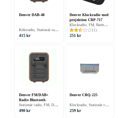
Denver DAB-48
Denver Klockradio med
projektion CRP-717
Klockradio, FM, Batteri, Klockradio med alarm, Projicering av tid, Display
Köksradio, Stationär radio, Bärbar radio, FM, DAB, DAB+, Nätström, Klockradio med alarm, Fjärrkontroll, Display, Retro Radio, Hörlursutgång, USB
(
1
)
415 kr
251 kr
Denver FM/DAB+
Denver CRQ-225
Radio Bluetooth
Stationär radio, FM, DAB, DAB+
Klockradio, Stationär radio, Bärbar radio, FM, AM, Klockradio med alarm, Analog 3,5mm-ingång (Aux)
490 kr
259 kr