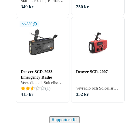
Stationär radio, Bärbar radio, FM, AM, Retro Radio, Analog 3,5mm-ingång (Aux)
349 kr
250 kr
8%
Denver SCD-2033
Denver SCR-2007
Emergency Radio
Vevradio och Solcellsradio, Stationär radio, Bärbar radio, FM, DAB, DAB+, Solenergi, Vev, USB
Vevradio och Solcellsradio, FM, Solenergi
(
1
)
415 kr
352 kr
Rapportera fel