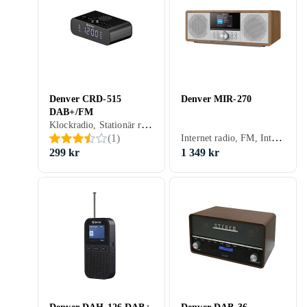
Denver CRD-515
Denver MIR-270
DAB+/FM
Klockradio, Stationär radio, FM, DAB, DAB+, Klockradio med alarm
Internet radio, FM, Internetströmning, DAB, DAB+, Hörlursutgång, USB, Analog 3,5mm-ingång (Aux)
(
1
)
299 kr
1 349 kr