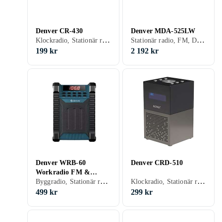
Denver CR-430
Denver MDA-525LW
Klockradio, Stationär radio, FM, Klockradio med alarm
Stationär radio, FM, DAB, DAB+, Retro Radio, USB
199 kr
2 192 kr
Denver WRB-60
Denver CRD-510
Workradio FM &
Byggradio, Stationär radio, FM, Batteri, Uppladdningsbart batteri, Allvädersskydd (damm/fukttålig)
Klockradio, Stationär radio, FM, DAB, DAB+, Nätström, Klockradio med alarm, Display, Hörlursutgång, USB
Bluetooth 10W
499 kr
299 kr