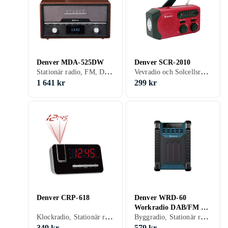
Denver MDA-525DW
Denver SCR-2010
Stationär radio, FM, DAB+, Retro Radio, USB
Vevradio och Solcellsradio, Stationär radio, Bärbar radio, FM, AM, Solenergi, Batteri, Vev, Uppladdningsbart batteri, USB
1 641 kr
299 kr
Denver CRP-618
Denver WRD-60
Workradio DAB/FM &
Klockradio, Stationär radio, Bärbar radio, FM, DAB, Nätström, Klockradio med alarm, Projicering av tid, Display
Byggradio, Stationär radio, Bärbar radio, FM, DAB, DAB+, Uppladdningsbart batteri, Allvädersskydd (damm/fukttålig), Analog 3,5mm-ingång (Aux)
Bluetooth 10W
349 kr
579 kr