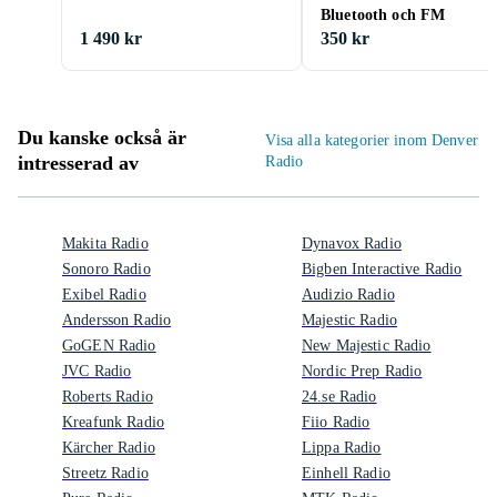
Bluetooth och FM
1 490 kr
350 kr
Du kanske också är
Visa alla kategorier inom Denver
intresserad av
Radio
Makita Radio
Dynavox Radio
Sonoro Radio
Bigben Interactive Radio
Exibel Radio
Audizio Radio
Andersson Radio
Majestic Radio
GoGEN Radio
New Majestic Radio
JVC Radio
Nordic Prep Radio
Roberts Radio
24.se Radio
Kreafunk Radio
Fiio Radio
Kärcher Radio
Lippa Radio
Streetz Radio
Einhell Radio