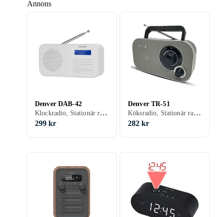
Annons
Denver DAB-42
Denver TR-51
Klockradio, Stationär radio, Bärbar radio, FM, DAB, DAB+, Batteri, Klockradio med alarm, Display, Hörlursutgång
Köksradio, Stationär radio, Bärbar radio, FM, AM, DAB, Batteri, Nätström, Display
299 kr
282 kr