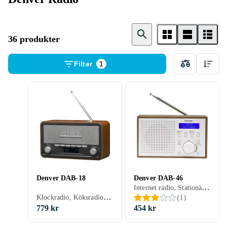
36 produkter
Filter
1
Denver DAB-18
Denver DAB-46
Internet radio, Stationär radio, Bärbar radio, FM, DAB, DAB+, Batteri, Nätström, Klockradio med alarm, Display, Retro Radio, Hörlursutgång
Klockradio, Köksradio, Stationär radio, Bärbar radio, FM, AM, DAB, DAB+, Batteri, Nätström, RDS-radio, Klockradio med alarm, Display, Retro Radio, Analog 3,5mm-ingång (Aux)
(
1
)
779 kr
454 kr