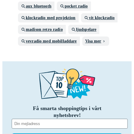
aux bluetooth
pocket radio
klockradio med projektion
vit klockradio
madison retro radio
ljudspelare
vevradio med mobilladdare
Visa mer
Få smarta shoppingtips i vårt
nyhetsbrev!