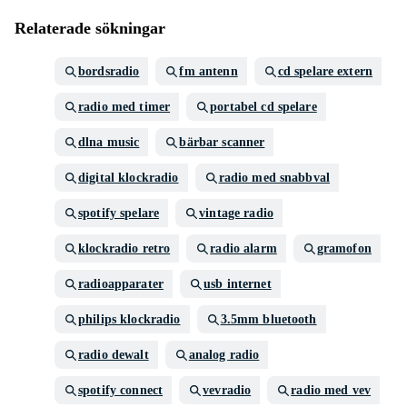
Relaterade sökningar
bordsradio
fm antenn
cd spelare extern
radio med timer
portabel cd spelare
dlna music
bärbar scanner
digital klockradio
radio med snabbval
spotify spelare
vintage radio
klockradio retro
radio alarm
gramofon
radioapparater
usb internet
philips klockradio
3.5mm bluetooth
radio dewalt
analog radio
spotify connect
vevradio
radio med vev