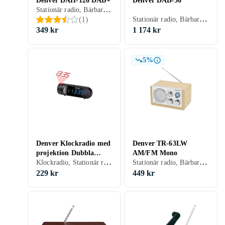
Denver DAH-126 DAB+
Denver DAB-36
Stationär radio, Bärbar radio, FM, DAB, DAB+, Batteri, Nätström, Uppladdningsbart batteri, Klockradio med alarm, Display, Hörlursutgång
Stationär radio, Bärbar radio, FM, DAB, DAB+, Batteri, Nätström, Klockradio med alarm, Display, Retro Radio, Analog 3,5mm-ingång (Aux)
(
1
)
349 kr
1 174 kr
5%
Denver Klockradio med
Denver TR-63LW
projektion Dubbla
AM/FM Mono
Klockradio, Stationär radio, FM, Batteri, Klockradio med alarm, Projicering av tid, USB
Stationär radio, Bärbar radio, FM, AM, Retro Radio, Analog 3,5mm-ingång (Aux)
alarm Svart
229 kr
449 kr