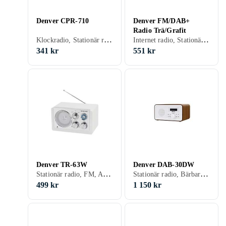
Denver CPR-710
Denver FM/DAB+
Radio Trä/Grafit
Klockradio, Stationär radio, FM, Klockradio med alarm, Projicering av tid
Internet radio, Stationär radio, Bärbar radio, FM, DAB, DAB+, Batteri, Klockradio med alarm, Display, Retro Radio, Hörlursutgång
341 kr
551 kr
Denver TR-63W
Denver DAB-30DW
Stationär radio, FM, AM, Retro Radio, Analog 3,5mm-ingång (Aux)
Stationär radio, Bärbar radio, FM, DAB, DAB+, Nätström, Klockradio med alarm
499 kr
1 150 kr