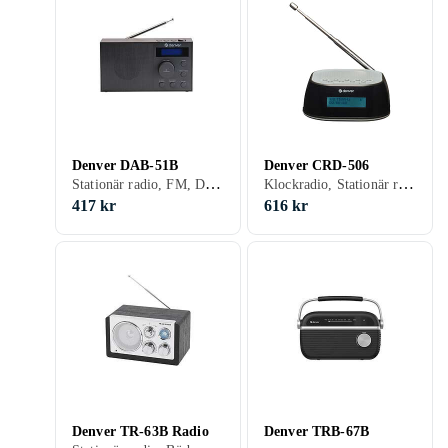
Denver DAB-51B
Denver CRD-506
Stationär radio, FM, DAB, DAB+, Klockradio med alarm, USB, Analog 3,5mm-ingång (Aux)
Klockradio, Stationär radio, FM, DAB, DAB+, Klockradio med alarm
417 kr
616 kr
Denver TR-63B Radio
Denver TRB-67B