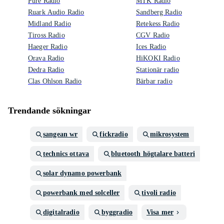
Pure Radio
MTK Radio
Ruark Audio Radio
Sandberg Radio
Midland Radio
Retekess Radio
Tiross Radio
CGV Radio
Haeger Radio
Ices Radio
Orava Radio
HiKOKI Radio
Dedra Radio
Stationär radio
Clas Ohlson Radio
Bärbar radio
Trendande sökningar
sangean wr
fickradio
mikrosystem
technics ottava
bluetooth högtalare batteri
solar dynamo powerbank
powerbank med solceller
tivoli radio
digitalradio
byggradio
Visa mer