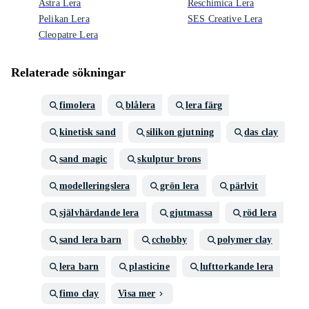
Astra Lera
Reschimica Lera
Pelikan Lera
SES Creative Lera
Cleopatre Lera
Relaterade sökningar
fimolera
blålera
lera färg
kinetisk sand
silikon gjutning
das clay
sand magic
skulptur brons
modelleringslera
grön lera
pärlvit
självhärdande lera
gjutmassa
röd lera
sand lera barn
cchobby
polymer clay
lera barn
plasticine
lufttorkande lera
fimo clay
Visa mer