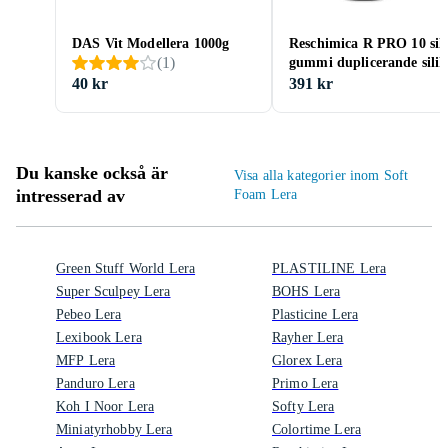
DAS Vit Modellera 1000g
Reschimica R PRO 10 sil
(
1
)
gummi duplicerande sili
40 kr
391 kr
Du kanske också är
Visa alla kategorier inom Soft
intresserad av
Foam Lera
Green Stuff World Lera
PLASTILINE Lera
Super Sculpey Lera
BOHS Lera
Pebeo Lera
Plasticine Lera
Lexibook Lera
Rayher Lera
MFP Lera
Glorex Lera
Panduro Lera
Primo Lera
Koh I Noor Lera
Softy Lera
Miniatyrhobby Lera
Colortime Lera