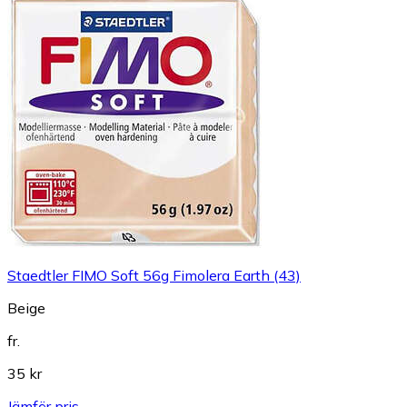
Staedtler FIMO Soft 56g Fimolera Earth (43)
Beige
fr.
35 kr
Jämför pris