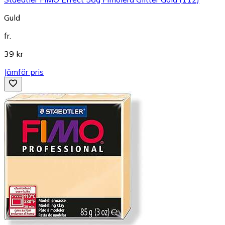
Guld
fr.
39 kr
Jämför pris