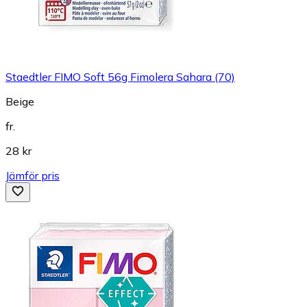
Staedtler FIMO Soft 56g Fimolera Sahara (70)
Beige
fr.
28 kr
Jämför pris