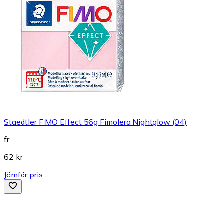
Staedtler FIMO Effect 56g Fimolera Nightglow (04)
fr.
62 kr
Jämför pris