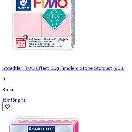
Staedtler FIMO Effect 56g Fimolera Stone Stardust (903)
fr.
35 kr
Jämför pris