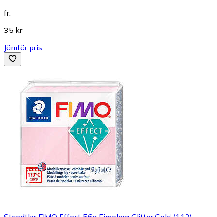
fr.
35 kr
Jämför pris
Staedtler FIMO Effect 56g Fimolera Glitter Gold (112)