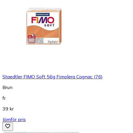
Staedtler FIMO Soft 56g Fimolera Cognac (76)
Brun
fr.
39 kr
Jämför pris