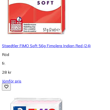
Staedtler FIMO Soft 56g Fimolera Indian Red (24)
Röd
fr.
28 kr
Jämför pris