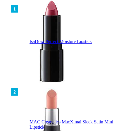
1
IsaDora Perfect Moisture Lipstick
2
MAC Cosmetics MacXimal Sleek Satin Mini
Lipstick