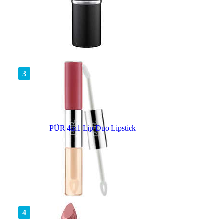
3
PÜR 4in1 Lip Duo Lipstick
4