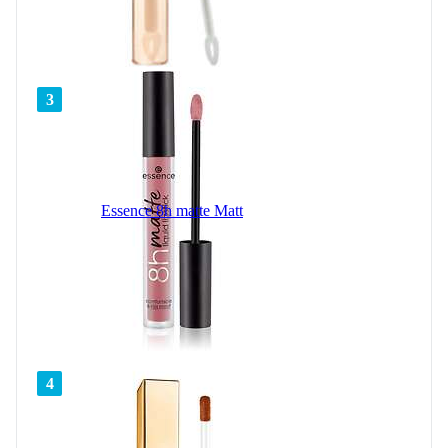
3
Essence 8h matte Matt
4