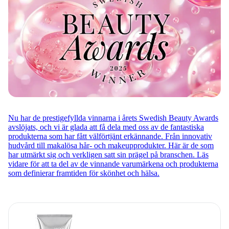
Nu har de prestigefyllda vinnarna i årets Swedish Beauty Awards
avslöjats, och vi är glada att få dela med oss av de fantastiska
produkterna som har fått välförtjänt erkännande. Från innovativ
hudvård till makalösa hår- och makeupprodukter. Här är de som
har utmärkt sig och verkligen satt sin prägel på branschen. Läs
vidare för att ta del av de vinnande varumärkena och produkterna
som definierar framtiden för skönhet och hälsa.