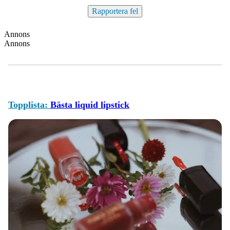
Rapportera fel
Annons
Annons
Topplista:
Bästa liquid lipstick