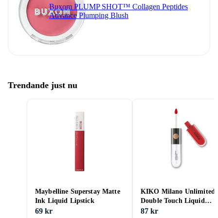
Buxom PLUMP SHOT™ Collagen Peptides
Advance Plumping Blush
Trendande just nu
Maybelline Superstay Matte
KIKO Milano Unlimited
Ink Liquid Lipstick
Double Touch Liquid
Lipstick
69 kr
87 kr