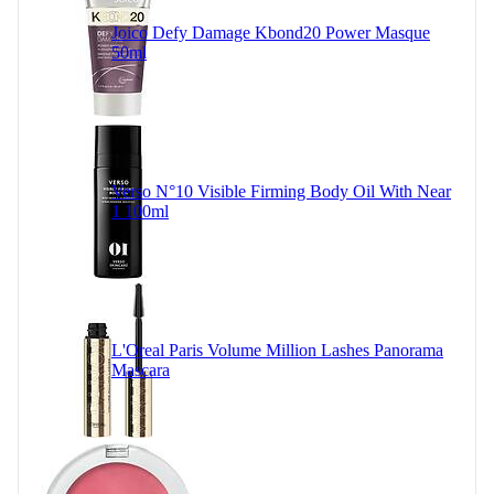
Joico Defy Damage Kbond20 Power Masque
50ml
Verso N°10 Visible Firming Body Oil With Near
1 100ml
L'Oreal Paris Volume Million Lashes Panorama
Mascara