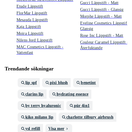
Gucci Läppstift - Matt
Etude Läppstift
Gucci Läppstift - Glansig
FlorMar Läppstift
Morphe Läppstift - Matt
Mesauda Läppstift
Eveline Cosmetics Läppstift -
Kaja Läppstift
Glansig
Moira Läppstift
Rose Inc Läppstift - Matt
Nilens Jord Läppstift
Couleur Caramel Läppstift -
MAC Cosmetics Läppstift -
Återfuktande
Vattenfast
Trendande sökningar
lip spf
pixi blush
benetint
clarins lip
hydrating essence
by terry hyaluronic
pür 4in1
kiko milano lip
charlotte tilbury airbrush
ysl refill
Visa mer