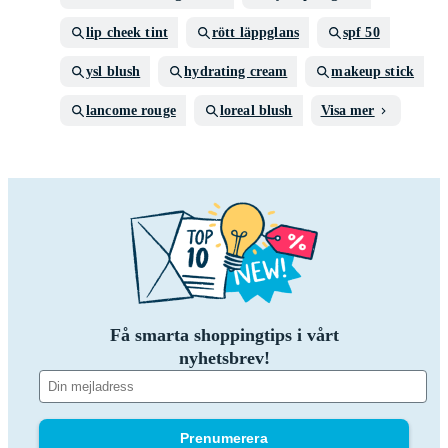
lip cheek tint
rött läppglans
spf 50
ysl blush
hydrating cream
makeup stick
lancome rouge
loreal blush
Visa mer
Få smarta shoppingtips i vårt
nyhetsbrev!
Prenumerera