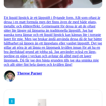
Ett liquid lipstick är ett läppstift i flytande form. Allt som oftast är
dessa i en matt formula men det finns även de med både glans,
metallic och glittereffekt. Gemensamt för dessa är att de oftast
sitter lite längre på läpparna än traditionella läppstift. Jag har
ganska torra läppar och ett liquid lipstick kan kännas lite i torraste
laget för mig. Men jag brukar ändå använda dessa då de har bättre
hållbarhet på läppen än ett läppglans eller vanligt läppstift. Det jag
gillar att göra är att lägga en läppmask kvällen innan för att ha en
bra återfuktad grund att jobba på. Jag använder också en läpp-
peeling en gång i veckan och avlutar då alltid med ett lager
läppmask. Då får jag den bästa grunden tills jag ska sminka mig
och allt sitter fint hela dagen och kvällen lång!
Therese Parner
1