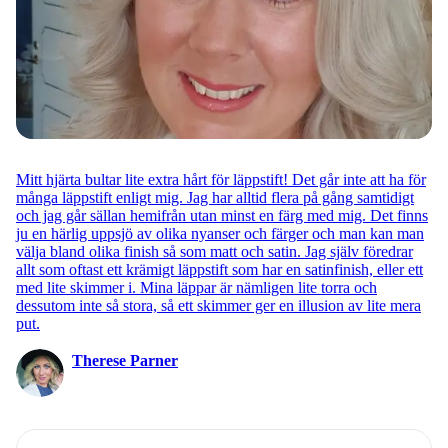
Mitt hjärta bultar lite extra hårt för läppstift! Det går inte att ha för
många läppstift enligt mig. Jag har alltid flera på gång samtidigt
och jag går sällan hemifrån utan minst en färg med mig. Det finns
ju en härlig uppsjö av olika nyanser och färger och man kan man
välja bland olika finish så som matt och satin. Jag själv föredrar
allt som oftast ett krämigt läppstift som har en satinfinish, eller ett
med lite skimmer i. Mina läppar är nämligen lite torra och
dessutom inte så stora, så ett skimmer ger en illusion av lite mera
put.
Therese Parner