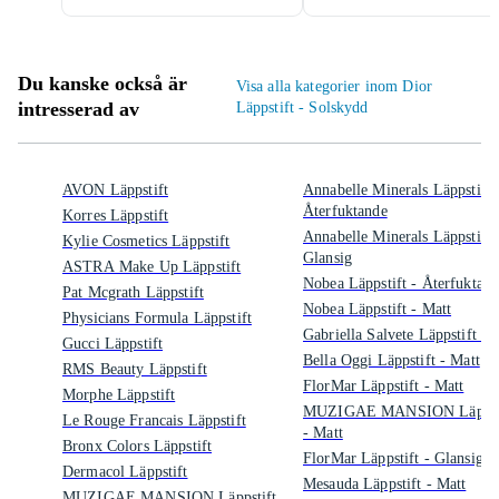
Du kanske också är
Visa alla kategorier inom Dior
intresserad av
Läppstift - Solskydd
AVON Läppstift
Annabelle Minerals Läppstift 
Återfuktande
Korres Läppstift
Annabelle Minerals Läppstift 
Kylie Cosmetics Läppstift
Glansig
ASTRA Make Up Läppstift
Nobea Läppstift - Återfuktan
Pat Mcgrath Läppstift
Nobea Läppstift - Matt
Physicians Formula Läppstift
Gabriella Salvete Läppstift - 
Gucci Läppstift
Bella Oggi Läppstift - Matt
RMS Beauty Läppstift
FlorMar Läppstift - Matt
Morphe Läppstift
MUZIGAE MANSION Läppst
Le Rouge Francais Läppstift
- Matt
Bronx Colors Läppstift
FlorMar Läppstift - Glansig
Dermacol Läppstift
Mesauda Läppstift - Matt
MUZIGAE MANSION Läppstift