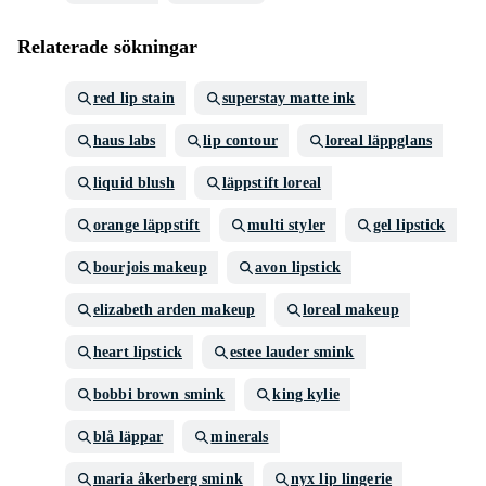
Relaterade sökningar
red lip stain
superstay matte ink
haus labs
lip contour
loreal läppglans
liquid blush
läppstift loreal
orange läppstift
multi styler
gel lipstick
bourjois makeup
avon lipstick
elizabeth arden makeup
loreal makeup
heart lipstick
estee lauder smink
bobbi brown smink
king kylie
blå läppar
minerals
maria åkerberg smink
nyx lip lingerie