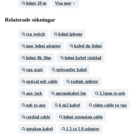
hdmi 10 m
Visa mer
Relaterade sökningar
rca switch
hdmi iphone
mac hdmi adapter
kabel dp hdmi
hdmi 8k 10m
hdmi kabel vinklad
vga scart
subwoofer kabel
optical usb cable
toslink splitter
aux jack
antennkabel 5m
3.5mm to usb
usb to aux
6 m2 kabel
video cable to vga
cordial cable
hdmi extension cable
speakon kabel
1 2 to 5 8 adapter