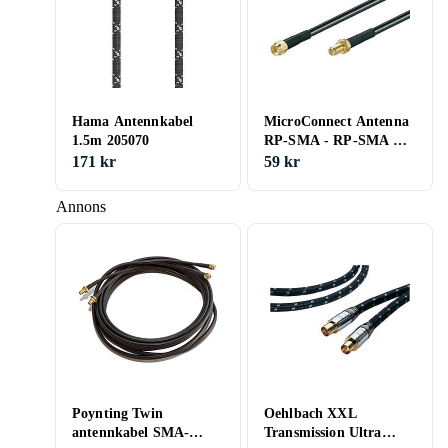
Hama Antennkabel
MicroConnect Antenna
1.5m 205070
RP-SMA - RP-SMA M-
F 3m
171 kr
59 kr
Annons
Poynting Twin
Oehlbach XXL
antennkabel SMA-
Transmission Ultra