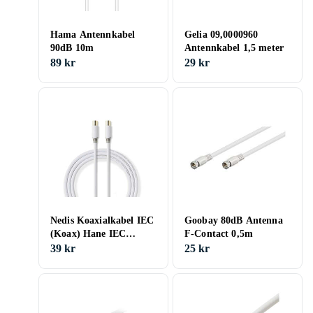
Hama Antennkabel
Gelia 09,0000960
90dB 10m
Antennkabel 1,5 meter
89 kr
29 kr
Nedis Koaxialkabel IEC
Goobay 80dB Antenna
(Koax) Hane IEC
F-Contact 0,5m
(Koax) Hona
39 kr
25 kr
Guldplaterad 100 dB 75
Ohm Dubbelskärmad
2,00 m Rund PVC Vit
Låda