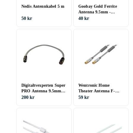
Nedis Antennkabel 5 m
Goobay Gold Ferrite
Antenna 9.5mm -
9.5mm M-F 2,5m
50 kr
40 kr
Digitaltvexperten Super
Wentronic Home
PRO Antenna 9.5mm -
Theater Antenna F-
9.5mm M-F 0,5m
Contact 2,5m
200 kr
59 kr