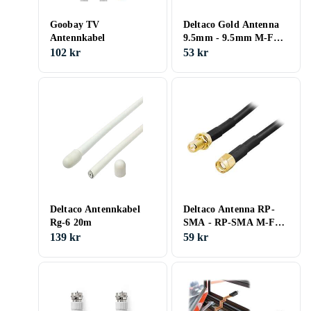
Goobay TV
Deltaco Gold Antenna
Antennkabel
9.5mm - 9.5mm M-F
10m
102 kr
53 kr
Deltaco Antennkabel
Deltaco Antenna RP-
Rg-6 20m
SMA - RP-SMA M-F
1m
139 kr
59 kr