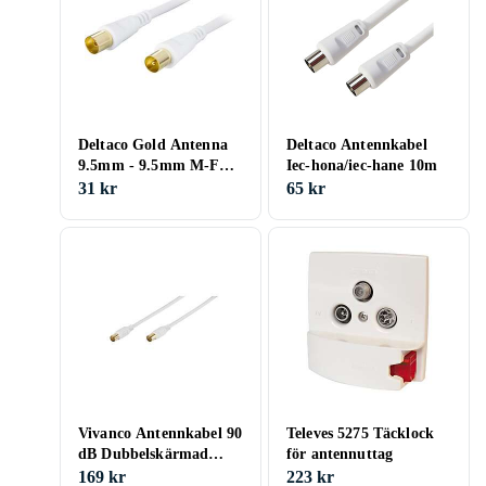
Deltaco Gold Antenna
Deltaco Antennkabel
9.5mm - 9.5mm M-F
Iec-hona/iec-hane 10m
1m
31 kr
65 kr
Vivanco Antennkabel 90
Televes 5275 Täcklock
dB Dubbelskärmad
för antennuttag
7,5m
169 kr
223 kr