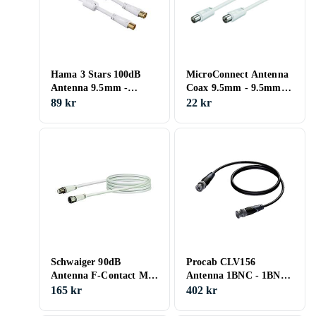
Hama 3 Stars 100dB
MicroConnect Antenna
Antenna 9.5mm -
Coax 9.5mm - 9.5mm
9.5mm M-F 1,5m
M-F 2,5m
89 kr
22 kr
Schwaiger 90dB
Procab CLV156
Antenna F-Contact M-F
Antenna 1BNC - 1BNC
1,5m
10m
165 kr
402 kr