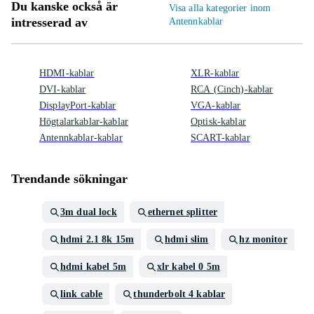
Du kanske också är
Visa alla kategorier inom
intresserad av
Antennkablar
HDMI-kablar
XLR-kablar
DVI-kablar
RCA (Cinch)-kablar
DisplayPort-kablar
VGA-kablar
Högtalarkablar-kablar
Optisk-kablar
Antennkablar-kablar
SCART-kablar
Trendande sökningar
3m dual lock
ethernet splitter
hdmi 2.1 8k 15m
hdmi slim
hz monitor
hdmi kabel 5m
xlr kabel 0 5m
link cable
thunderbolt 4 kablar