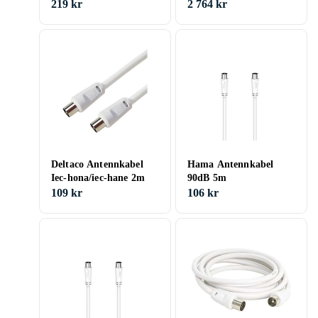
hane/SMA-hona 5 m
Antenna 9.5mm -
219 kr
2 764 kr
9.5mm M-F 7,5m
Deltaco Antennkabel
Hama Antennkabel
Iec-hona/iec-hane 2m
90dB 5m
109 kr
106 kr