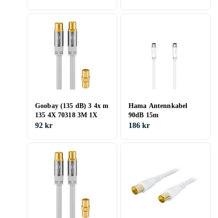
Goobay (135 dB) 3 4x m
Hama Antennkabel
135 4X 70318 3M 1X
90dB 15m
92 kr
186 kr