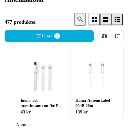
477 produkter
Filter
1
Inom- och
Hama Antennkabel
utomhusantenn för FM-
90dB 20m
radio 87.5 108 MHz 0
43 kr
139 kr
15 km räckvidd IEC
Annons