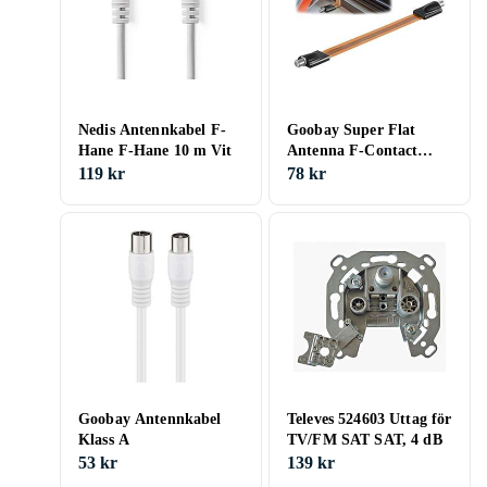
Nedis Antennkabel F-
Goobay Super Flat
Hane F-Hane 10 m Vit
Antenna F-Contact
0,2m
119 kr
78 kr
Goobay Antennkabel
Televes 524603 Uttag för
Klass A
TV/FM SAT SAT, 4 dB
53 kr
139 kr