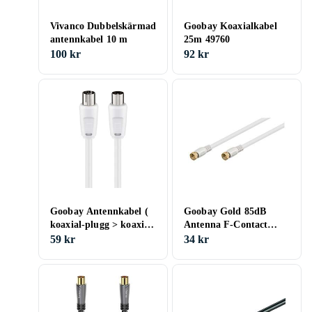
Vivanco Dubbelskärmad
Goobay Koaxialkabel
antennkabel 10 m
25m 49760
100 kr
92 kr
Goobay Antennkabel (
Goobay Gold 85dB
koaxial-plugg > koaxial-
Antenna F-Contact
uttag ), 20 m
1,5m
59 kr
34 kr