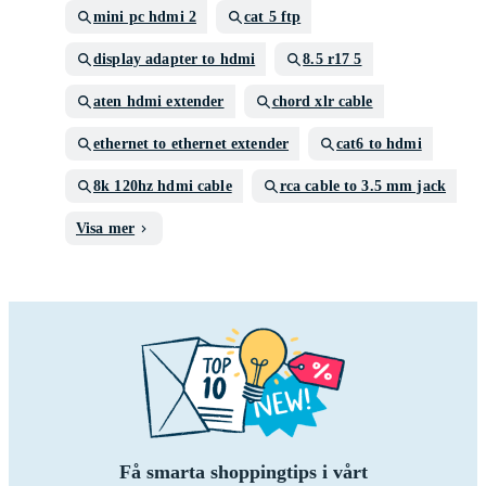
mini pc hdmi 2
cat 5 ftp
display adapter to hdmi
8.5 r17 5
aten hdmi extender
chord xlr cable
ethernet to ethernet extender
cat6 to hdmi
8k 120hz hdmi cable
rca cable to 3.5 mm jack
Visa mer
Få smarta shoppingtips i vårt