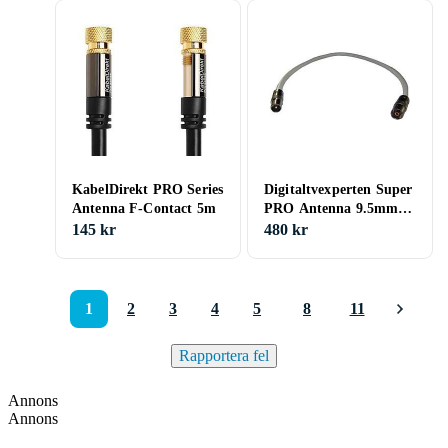
KabelDirekt PRO Series
Digitaltvexperten Super
Antenna F-Contact 5m
PRO Antenna 9.5mm -
9.5mm M-F 15m
145 kr
480 kr
1
2
3
4
5
8
11
Rapportera fel
Annons
Annons