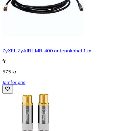
ZyXEL ZyAIR LMR-400 antennkabel 1 m
fr.
575 kr
Jämför pris