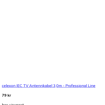
celexon IEC TV Antennkabel 3,0m - Professional Line
79 kr
hos visunext