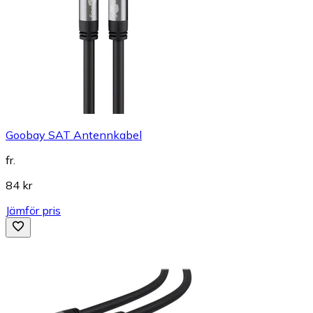
Goobay SAT Antennkabel
fr.
84 kr
Jämför pris