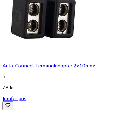
Auto-Connect Terminaladapter 2x10mm²
fr.
78 kr
Jämför pris