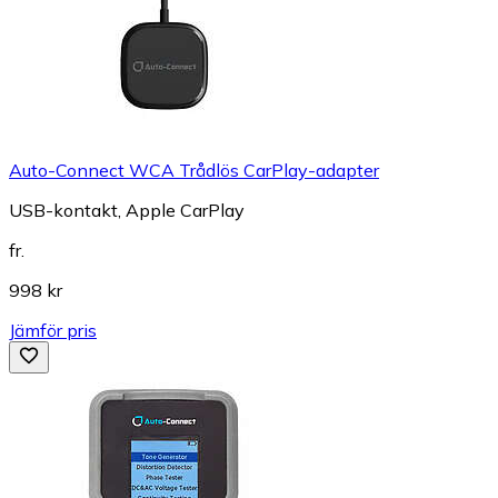
Auto-Connect WCA Trådlös CarPlay-adapter
USB-kontakt, Apple CarPlay
fr.
998 kr
Jämför pris