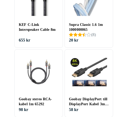
KEF C-Link
Supra Classic 1.6 1m
Interspeaker Cable 8m
1000000065
(
8
)
655 kr
20 kr
Goobay stereo RCA-
Goobay DisplayPort till
kabel 1m 65292
DisplayPort Kabel 3m
64799
98 kr
58 kr