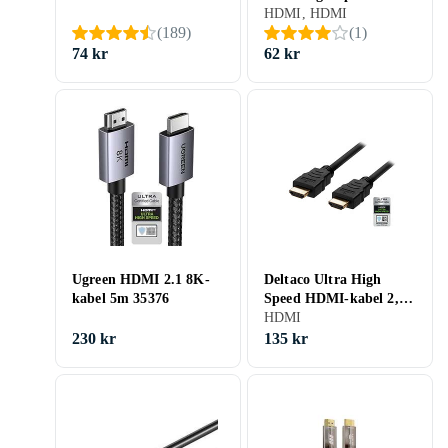
HDMI, HDMI
(
189
)
(
1
)
74 kr
62 kr
Ugreen HDMI 2.1 8K-
Deltaco Ultra High
kabel 5m 35376
Speed HDMI-kabel 2,1
Svart 5m
HDMI
230 kr
135 kr