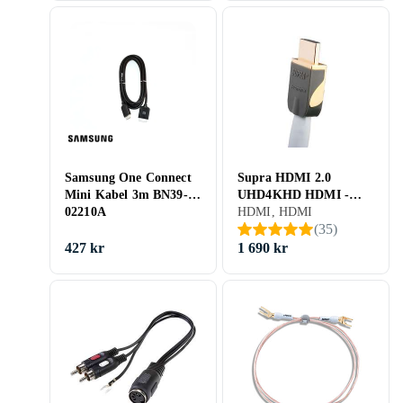
Samsung One Connect
Supra HDMI 2.0
Mini Kabel 3m BN39-
UHD4KHD HDMI -
02210A
HDMI 15m
HDMI, HDMI
(
35
)
427 kr
1 690 kr