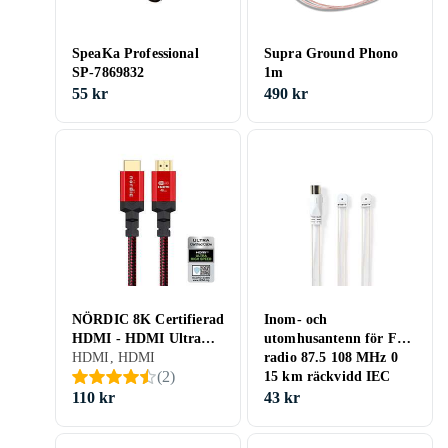
SpeaKa Professional
Supra Ground Phono
SP-7869832
1m
55 kr
490 kr
NÖRDIC 8K Certifierad
Inom- och
HDMI - HDMI Ultra
utomhusantenn för FM-
High Speed 1,5m
HDMI, HDMI
radio 87.5 108 MHz 0
(
2
)
15 km räckvidd IEC
110 kr
43 kr