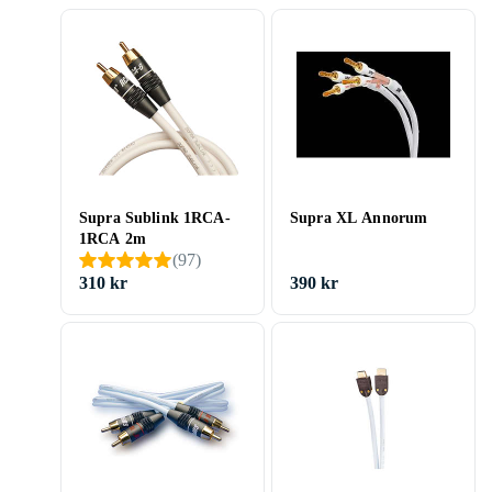
Supra Sublink 1RCA-
Supra XL Annorum
1RCA 2m
(
97
)
310 kr
390 kr