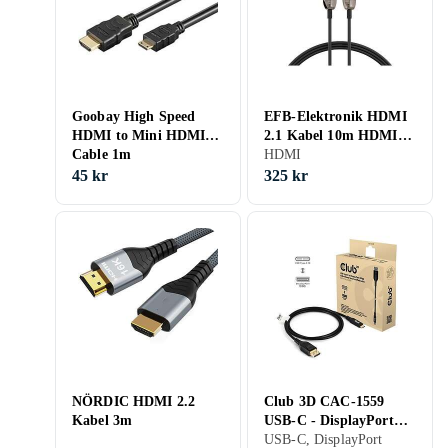
Goobay High Speed
EFB-Elektronik HDMI
HDMI to Mini HDMI
2.1 Kabel 10m HDMI-
Cable 1m
21-00006
HDMI
45 kr
325 kr
NÖRDIC HDMI 2.2
Club 3D CAC-1559
Kabel 3m
USB-C - DisplayPort
2.1 DP80 1m
USB-C, DisplayPort