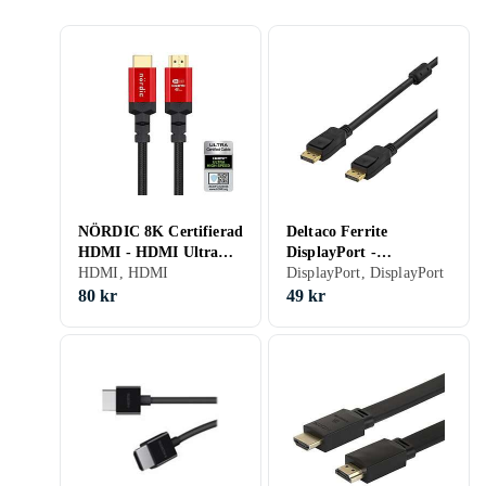
NÖRDIC 8K Certifierad
Deltaco Ferrite
HDMI - HDMI Ultra
DisplayPort -
High Speed 0,5m
HDMI, HDMI
DisplayPort 2m
DisplayPort, DisplayPort
80 kr
49 kr