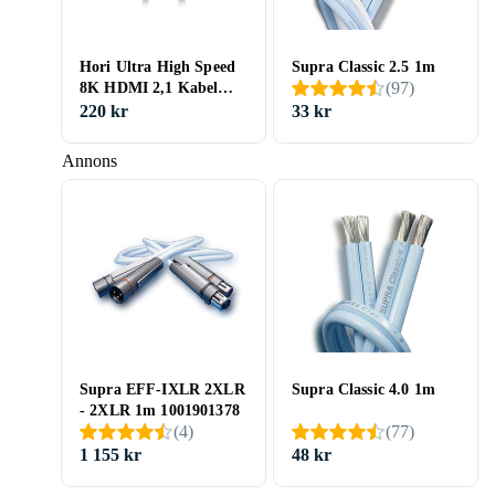
Hori Ultra High Speed
Supra Classic 2.5 1m
(
97
)
8K HDMI 2,1 Kabel
PS5 HDMI Kabel 2m
220 kr
33 kr
Annons
Supra EFF-IXLR 2XLR
Supra Classic 4.0 1m
- 2XLR 1m 1001901378
(
4
)
(
77
)
1 155 kr
48 kr