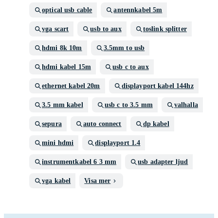
optical usb cable
antennkabel 5m
vga scart
usb to aux
toslink splitter
hdmi 8k 10m
3.5mm to usb
hdmi kabel 15m
usb c to aux
ethernet kabel 20m
displayport kabel 144hz
3.5 mm kabel
usb c to 3.5 mm
valhalla
sepura
auto connect
dp kabel
mini hdmi
displayport 1.4
instrumentkabel 6 3 mm
usb adapter ljud
vga kabel
Visa mer