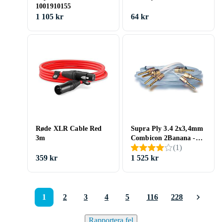
1001910155
1 105 kr
64 kr
Røde XLR Cable Red
Supra Ply 3.4 2x3,4mm
3m
Combicon 2Banana -
(
1
)
2Banana (par) 2m
359 kr
1 525 kr
1
2
3
4
5
116
228
Rapportera fel