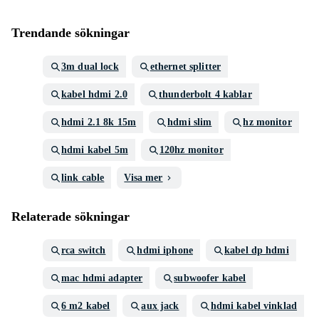
Trendande sökningar
3m dual lock
ethernet splitter
kabel hdmi 2.0
thunderbolt 4 kablar
hdmi 2.1 8k 15m
hdmi slim
hz monitor
hdmi kabel 5m
120hz monitor
link cable
Visa mer
Relaterade sökningar
rca switch
hdmi iphone
kabel dp hdmi
mac hdmi adapter
subwoofer kabel
6 m2 kabel
aux jack
hdmi kabel vinklad