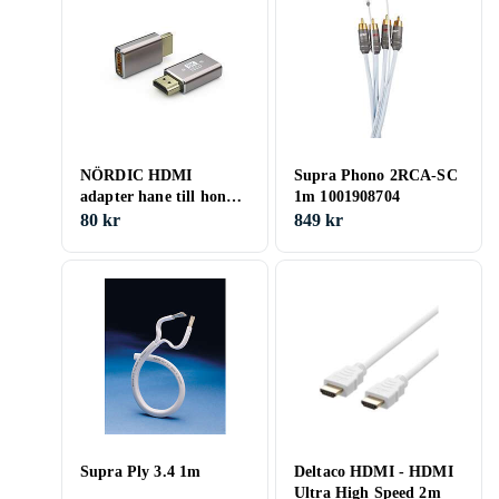
NÖRDIC HDMI
Supra Phono 2RCA-SC
adapter hane till hona
1m 1001908704
8K60Hz 4K120Hz
80 kr
849 kr
Dynamisk HDR 48Gbps
eARC
Supra Ply 3.4 1m
Deltaco HDMI - HDMI
Ultra High Speed 2m