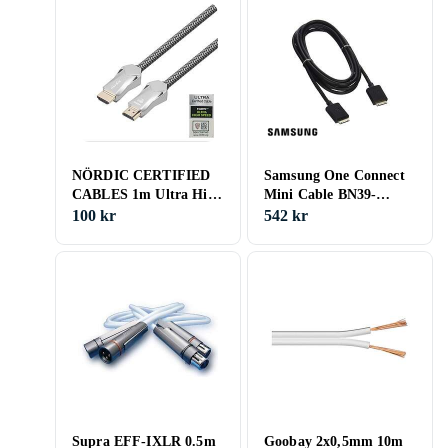
NÖRDIC CERTIFIED
Samsung One Connect
CABLES 1m Ultra High
Mini Cable BN39-
Speed HDMI 2,1 8K
02615A
100 kr
542 kr
60Hz 4K 120Hz 48Gbps
Dynamic HDR eARC
VRR nylonflätad kabel
guldpläterade kontakter
Supra EFF-IXLR 0.5m
Goobay 2x0,5mm 10m