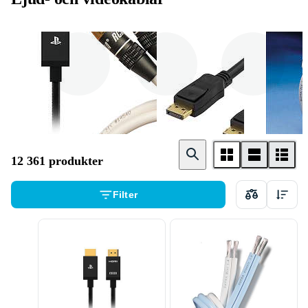
HDMI
RCA ( Cinch )
DisplayPort
12 361 produkter
Filter