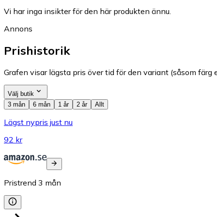
Vi har inga insikter för den här produkten ännu.
Annons
Prishistorik
Grafen visar lägsta pris över tid för den variant (såsom färg e
Välj butik
3 mån
6 mån
1 år
2 år
Allt
Lägst nypris just nu
92 kr
Pristrend
3
mån