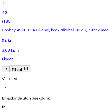
4.3
(
185
)
Goobay 49760 SAT-kabel, koaxialkabel, 90 dB, 2-fack med r
92 kr
3,68 kr/m
I lager
Till butik
Visa 1 st
Erbjudande utan direktlänk
fr.