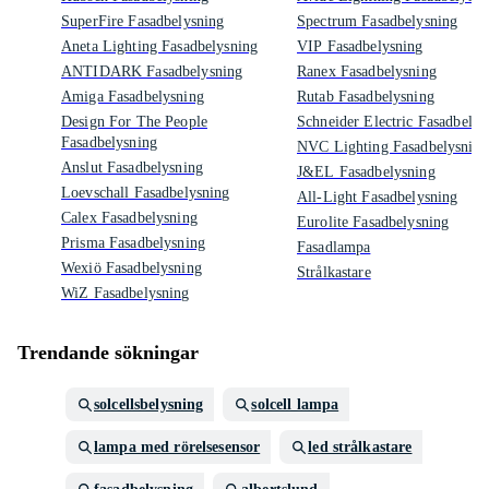
SuperFire Fasadbelysning
Spectrum Fasadbelysning
Aneta Lighting Fasadbelysning
VIP Fasadbelysning
ANTIDARK Fasadbelysning
Ranex Fasadbelysning
Amiga Fasadbelysning
Rutab Fasadbelysning
Design For The People
Schneider Electric Fasadbelys
Fasadbelysning
NVC Lighting Fasadbelysning
Anslut Fasadbelysning
J&EL Fasadbelysning
Loevschall Fasadbelysning
All-Light Fasadbelysning
Calex Fasadbelysning
Eurolite Fasadbelysning
Prisma Fasadbelysning
Fasadlampa
Wexiö Fasadbelysning
Strålkastare
WiZ Fasadbelysning
Trendande sökningar
solcellsbelysning
solcell lampa
lampa med rörelsesensor
led strålkastare