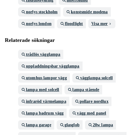
fasadbelysning
albertslund
norlys stockholm
konstsmide modena
norlys london
floodlight
Visa mer
Relaterade sökningar
trådlös vägglampa
uppladdningsbar vägglampa
utomhus lampor vägg
vägglampa solcell
lampa med solcell
lampa stående
infraröd värmelampa
pollare nordlux
lampa badrum vägg
vägg med panel
lampa garage
glasglob
20w lampa