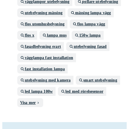
vägglampor utebelysning
pollare utebelysning
utebelysning mässing
mässing lampa vägg
flos utomhusbelysning
flos lampa vägg
flos x
lampa mus
150w lampa
fasadbelysning svart
utebelysning fasad
vägglampa fast installation
fast installation lampa
utebelysning med kamera
smart utebelysning
led lampa 100w
led med rörelsesensor
Visa mer