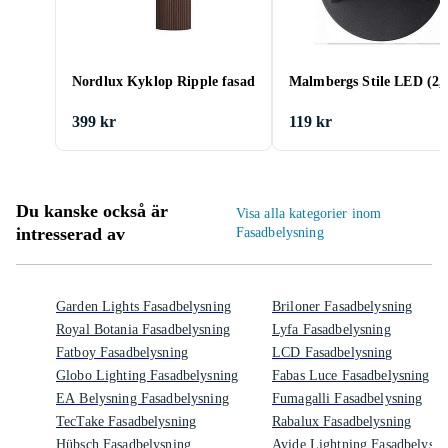
Nordlux Kyklop Ripple fasad
Malmbergs Stile LED (2
399 kr
119 kr
Du kanske också är
Visa alla kategorier inom
intresserad av
Fasadbelysning
Garden Lights Fasadbelysning
Briloner Fasadbelysning
Royal Botania Fasadbelysning
Lyfa Fasadbelysning
Fatboy Fasadbelysning
LCD Fasadbelysning
Globo Lighting Fasadbelysning
Fabas Luce Fasadbelysning
EA Belysning Fasadbelysning
Fumagalli Fasadbelysning
TecTake Fasadbelysning
Rabalux Fasadbelysning
Hübsch Fasadbelysning
Avide Lightning Fasadbelysni