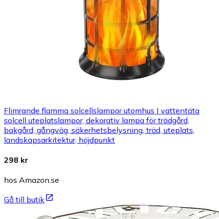
Flimrande flamma solcellslampor utomhus | vattentäta
solcell uteplatslampor, dekorativ lampa för trädgård,
bakgård, gångväg, säkerhetsbelysning, träd, uteplats,
landskapsarkitektur, höjdpunkt
298 kr
hos Amazon.se
Gå till butik