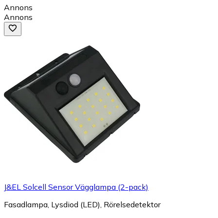
Annons
Annons
J&EL Solcell Sensor Vägglampa (2-pack)
Fasadlampa, Lysdiod (LED), Rörelsedetektor