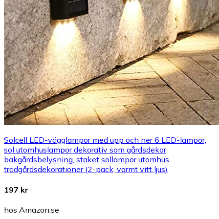
Solcell LED-vägglampor med upp och ner 6 LED-lampor,
sol utomhuslampor dekorativ som gårdsdekor
bakgårdsbelysning, staket sollampor utomhus
trädgårdsdekorationer (2-pack, varmt vitt ljus)
197 kr
hos Amazon.se