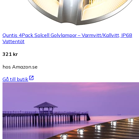
Quntis 4Pack Solcell Golvlampor – Varmvitt/Kallvitt, IP68
Vattentät
321 kr
hos Amazon.se
Gå till butik