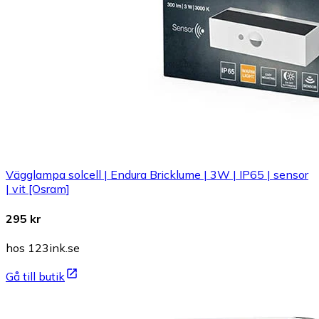
Vägglampa solcell | Endura Bricklume | 3W | IP65 | sensor
| vit [Osram]
295 kr
hos 123ink.se
Gå till butik