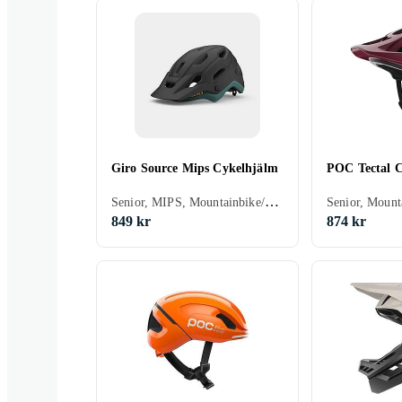
Giro Source Mips Cykelhjälm
POC Tectal 
Senior, MIPS, Mountainbike/Downhill/Trail, Road/Time trial, BMX/Dirt
849 kr
874 kr