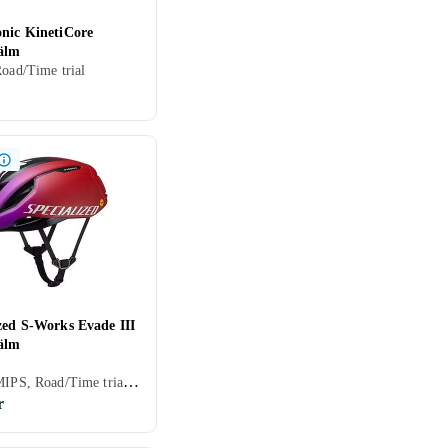
onic KinetiCore
älm
Road/Time trial
zed S-Works Evade III
älm
Senior, MIPS, Road/Time trial, Öppen
r