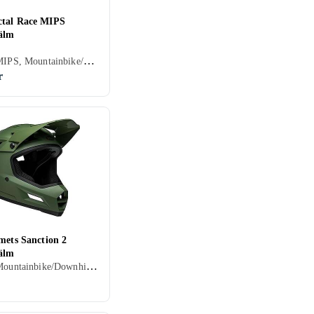
tal Race MIPS
älm
Senior, MIPS, Mountainbike/Downhill/Trail, Road/Time trial, BMX/Dirt, Öppen
r
mets Sanction 2
älm
Senior, Mountainbike/Downhill/Trail, Heltäckande