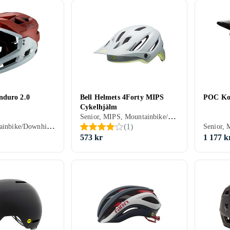
nduro 2.0
Bell Helmets 4Forty MIPS
POC Kor
Cykelhjälm
Senior, MIPS, Mountainbike/Downhill/Trail, BMX/Dirt, Öppen
Senior, Mountainbike/Downhill/Trail, Heltäckande
(
1
)
573 kr
1 177 k