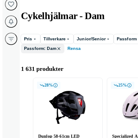
Cykelhjälmar - Dam
Pris
Tillverkare
Junior/Senior
Passform
Passform: Dam
Rensa
1 631 produkter
28%
25%
Dunlop 58-61cm LED
Specialized 