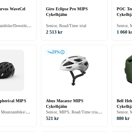
arvos WaveCel
Giro Eclipse Pro MIPS
POC Tec
Cykelhjälm
Cykelhj
Senior, Mountainbike/Downhill/Trail, Road/Time trial, Stad/Pendling
Senior, Road/Time trial
2 513 kr
1 060 k
23%
Spherical MIPS
Abus Macator MIPS
Bell Hel
Cykelhjälm
Cykelhj
Senior, MIPS, Mountainbike/Downhill/Trail, Road/Time trial, Stad/Pendling, BMX/Dirt
Senior, MIPS, Road/Time trial, Stad/Pendling
521 kr
880 kr