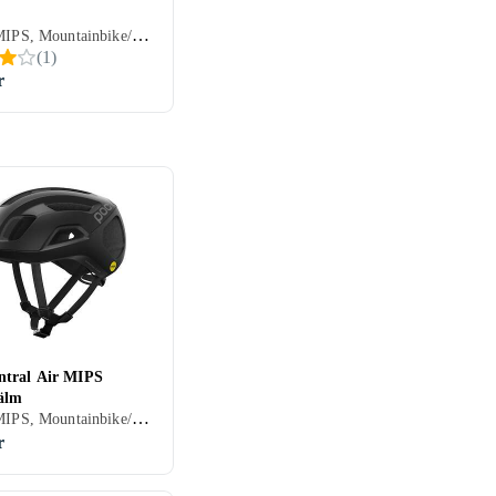
Senior, MIPS, Mountainbike/Downhill/Trail, BMX/Dirt, Öppen
(
1
)
r
tral Air MIPS
älm
Senior, MIPS, Mountainbike/Downhill/Trail, Road/Time trial, Öppen
r