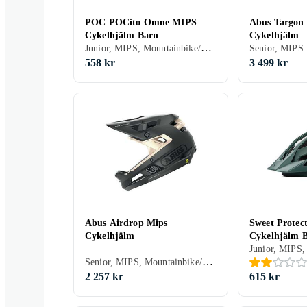
POC POCito Omne MIPS
Abus Targon
Cykelhjälm Barn
Cykelhjälm
Junior, MIPS, Mountainbike/Downhill/Trail, Stad/Pendling, Öppen
Senior, MIPS
558 kr
3 499 kr
Abus Airdrop Mips
Sweet Protec
Cykelhjälm
Cykelhjälm 
Senior, MIPS, Mountainbike/Downhill/Trail, Heltäckande
2 257 kr
615 kr