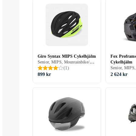
Giro Syntax MIPS Cykelhjälm
Fox Profram
Senior, MIPS, Mountainbike/Downhill/Trail, Road/Time trial, Stad/Pendling, Öppen
Cykelhjälm
(
1
)
899 kr
2 624 kr