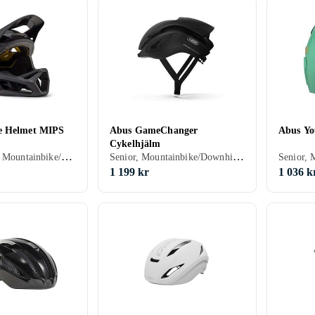
e Helmet MIPS
Abus GameChanger
Abus Yo
Cykelhjälm
Senior, MIPS, Mountainbike/Downhill/Trail, BMX/Dirt, Heltäckande
Senior, Mountainbike/Downhill/Trail, Road/Time trial, Öppen
1 199 kr
1 036 k