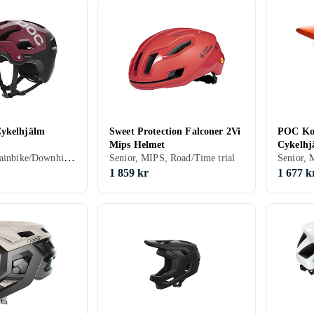
Cykelhjälm
Sweet Protection Falconer 2Vi
POC Ko
Mips Helmet
Cykelhj
Senior, Mountainbike/Downhill/Trail, Road/Time trial, BMX/Dirt, Öppen
Senior, MIPS, Road/Time trial
1 859 kr
1 677 k