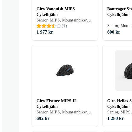
Giro Vanquish MIPS
Bontrager St
Cykelhjälm
Cykelhjälm
Senior, MIPS, Mountainbike/Downhill/Trail, Road/Time trial, Öppen
(
1
)
1 977 kr
600 kr
Giro Fixture MIPS II
Giro Helios 
Cykelhjälm
Cykelhjälm
Senior, MIPS, Mountainbike/Downhill/Trail, Road/Time trial, Stad/Pendling
692 kr
1 280 kr