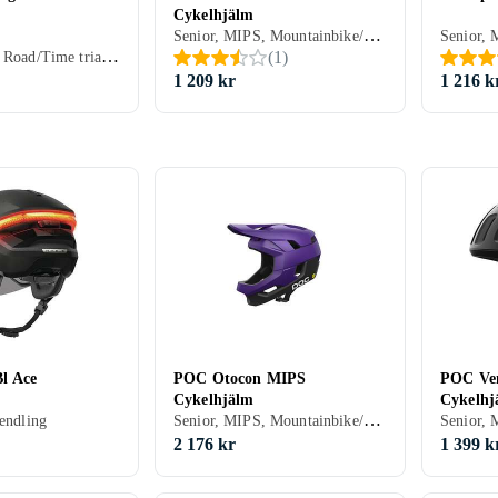
Cykelhjälm
Senior, MIPS, Mountainbike/Downhill/Trail, Road/Time trial, Stad/Pendling
Senior, MIPS, Road/Time trial, Stad/Pendling
(
1
)
1 209 kr
1 216 k
l Ace
POC Otocon MIPS
POC Ven
Cykelhjälm
Cykelhj
Senior, MIPS, Mountainbike/Downhill/Trail, Road/Time trial, BMX/Dirt, Heltäckande
endling
2 176 kr
1 399 k