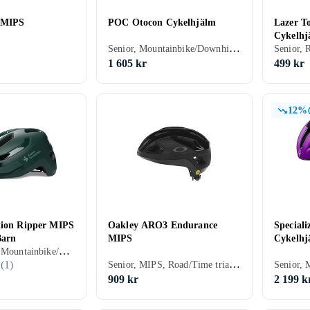
 MIPS
POC Otocon Cykelhjälm
Lazer T
Cykelhj
Senior, Mountainbike/Downhill/Trail, Road/Time trial, Heltäckande
Senior, 
1 605 kr
499 kr
12%
tion Ripper MIPS
Oakley ARO3 Endurance
Speciali
Barn
MIPS
Cykelhj
Junior, MIPS, Mountainbike/Downhill/Trail, Road/Time trial, Stad/Pendling, BMX/Dirt, Öppen
Senior, MIPS, Road/Time trial, Stad/Pendling, Öppen
(
1
)
909 kr
2 199 k