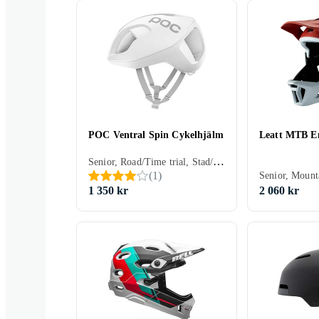
POC Ventral Spin Cykelhjälm
Leatt MTB E
Senior, Road/Time trial, Stad/Pendling, Öppen
(
1
)
1 350 kr
2 060 kr