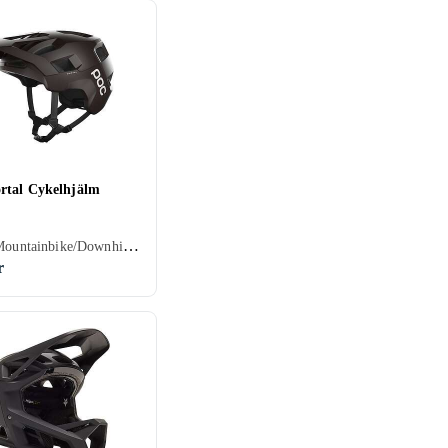
tal Cykelhjälm
Senior, Mountainbike/Downhill/Trail, Öppen
r