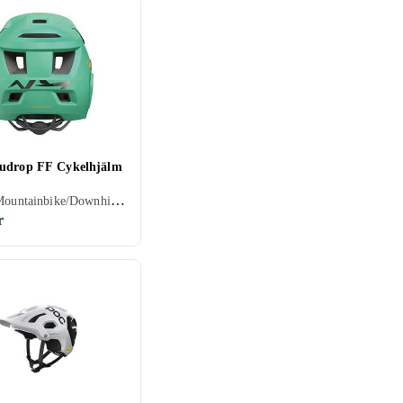
udrop FF Cykelhjälm
Senior, Mountainbike/Downhill/Trail, Heltäckande
r