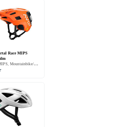
rtal Race MIPS
älm
Senior, MIPS, Mountainbike/Downhill/Trail, Road/Time trial, BMX/Dirt
r