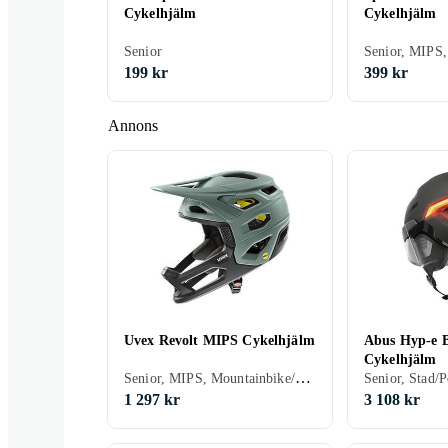
Cykelhjälm
Cykelhjälm
Senior
199 kr
399 kr
Annons
Uvex Revolt MIPS Cykelhjälm
Abus Hyp-e B
Cykelhjälm
Senior, MIPS, Mountainbike/Downhill/Trail, Road/Time trial, Heltäckande
Senior, Stad/P
1 297 kr
3 108 kr