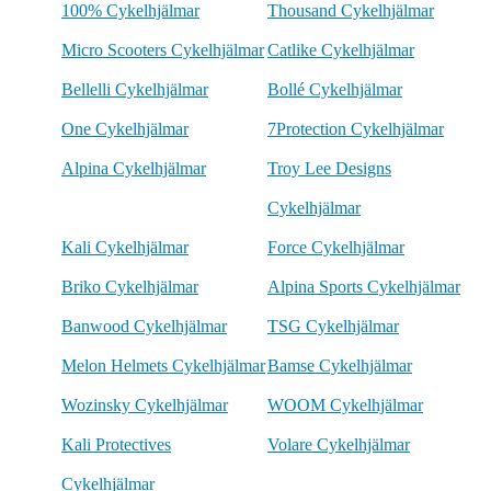
100% Cykelhjälmar
Thousand Cykelhjälmar
Micro Scooters Cykelhjälmar
Catlike Cykelhjälmar
Bellelli Cykelhjälmar
Bollé Cykelhjälmar
One Cykelhjälmar
7Protection Cykelhjälmar
Alpina Cykelhjälmar
Troy Lee Designs
Cykelhjälmar
Kali Cykelhjälmar
Force Cykelhjälmar
Briko Cykelhjälmar
Alpina Sports Cykelhjälmar
Banwood Cykelhjälmar
TSG Cykelhjälmar
Melon Helmets Cykelhjälmar
Bamse Cykelhjälmar
Wozinsky Cykelhjälmar
WOOM Cykelhjälmar
Kali Protectives
Volare Cykelhjälmar
Cykelhjälmar