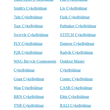
Smith's Cykelhjälmar
Liv Cykelhjälmar
7idp Cykelhjälmar
Fizik Cykelhjälmar
Taac Cykelhjälmar
Pathtaker Cykelhjälmar
Swivvle Cykelhjälmar
STITCH Cykelhjälmar
PLY Cykelhjälmar
Dainese Cykelhjälmar
P2R Cykelhjälmar
Radvik Cykelhjälmar
WAG Bicycle Components
Outdoor Master
Cykelhjälmar
Cykelhjälmar
Giant Cykelhjälmar
Contec Cykelhjälmar
Wag Cykelhjälmar
CASR Cykelhjälmar
BRN Cykelhjälmar
Eltin Cykelhjälmar
TNB Cykelhjälmar
RALI Cykelhjälmar