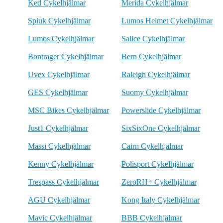
Ked Cykelhjälmar
Merida Cykelhjälmar
Spiuk Cykelhjälmar
Lumos Helmet Cykelhjälmar
Lumos Cykelhjälmar
Salice Cykelhjälmar
Bontrager Cykelhjälmar
Bern Cykelhjälmar
Uvex Cykelhjälmar
Raleigh Cykelhjälmar
GES Cykelhjälmar
Suomy Cykelhjälmar
MSC Bikes Cykelhjälmar
Powerslide Cykelhjälmar
Just1 Cykelhjälmar
SixSixOne Cykelhjälmar
Massi Cykelhjälmar
Cairn Cykelhjälmar
Kenny Cykelhjälmar
Polisport Cykelhjälmar
Trespass Cykelhjälmar
ZeroRH+ Cykelhjälmar
AGU Cykelhjälmar
Kong Italy Cykelhjälmar
Mavic Cykelhjälmar
BBB Cykelhjälmar