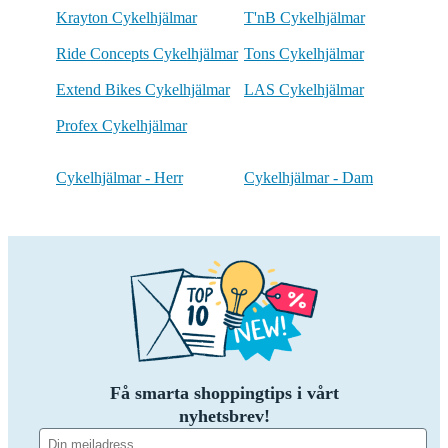
Krayton Cykelhjälmar
T'nB Cykelhjälmar
Ride Concepts Cykelhjälmar
Tons Cykelhjälmar
Extend Bikes Cykelhjälmar
LAS Cykelhjälmar
Profex Cykelhjälmar
Cykelhjälmar - Herr
Cykelhjälmar - Dam
Få smarta shoppingtips i vårt
nyhetsbrev!