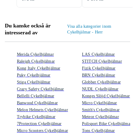
Du kanske också är
Visa alla kategorier inom
intresserad av
Cykelhjälmar - Herr
Merida Cykelhjälmar
LAS Cykelhjälmar
Raleigh Cykelhjälmar
STITCH Cykelhjälmar
Kong Italy Cykelhjälmar
Fizik Cykelhjälmar
Puky Cykelhjälmar
BRN Cykelhjälmar
Stiga Cykelhjälmar
Globber Cykelhjälmar
Crazy Safety Cykelhjälmar
NUDL Cykelhjälmar
Bellelli Cykelhjälmar
Konges Slöjd Cykelhjälmar
Banwood Cykelhjälmar
Micro Cykelhjälmar
Melon Helmets Cykelhjälmar
Smith's Cykelhjälmar
Trybike Cykelhjälmar
Meteor Cykelhjälmar
7Protection Cykelhjälmar
Polisport Bike Cykelhjälmar
Micro Scooters Cykelhjälmar
Tons Cykelhjälmar