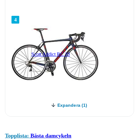
4
Scott Addict RC 10
Expandera (1)
Topplista:
Bästa damcykeln