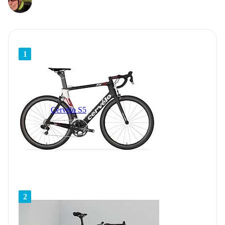
1
Cervélo S5
2