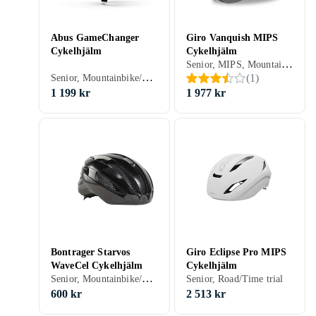
Abus GameChanger
Giro Vanquish MIPS
Cykelhjälm
Cykelhjälm
Senior, MIPS, Mountainbike/Downhill/Trail, Road/Time trial, Öppen
Senior, Mountainbike/Downhill/Trail, Road/Time trial, Öppen
(
1
)
1 199 kr
1 977 kr
Bontrager Starvos
Giro Eclipse Pro MIPS
WaveCel Cykelhjälm
Cykelhjälm
Senior, Mountainbike/Downhill/Trail, Road/Time trial, Stad/Pendling
Senior, Road/Time trial
600 kr
2 513 kr