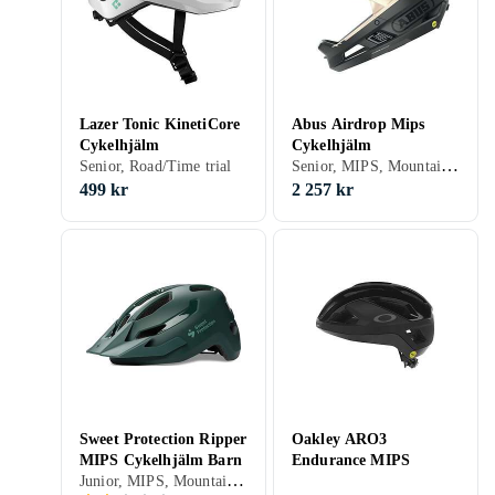
Lazer Tonic KinetiCore
Abus Airdrop Mips
Cykelhjälm
Cykelhjälm
Senior, MIPS, Mountainbike/Downhill/Trail, Heltäckande
Senior, Road/Time trial
499 kr
2 257 kr
Sweet Protection Ripper
Oakley ARO3
MIPS Cykelhjälm Barn
Endurance MIPS
Junior, MIPS, Mountainbike/Downhill/Trail, Road/Time trial, Stad/Pendling, BMX/Dirt, Öppen