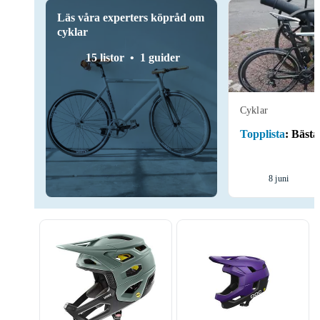
Läs våra experters köpråd om
cyklar
15 listor
1 guider
Cyklar
Topplista
:
Bästa
8 juni