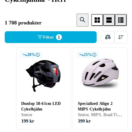
1 708 produkter
Filter
1
28%
25%
Dunlop 58-61cm LED
Specialized Align 2
Cykelhjälm
MIPS Cykelhjälm
Senior, MIPS, Road/Time trial, Stad/Pendling
Senior
199 kr
399 kr