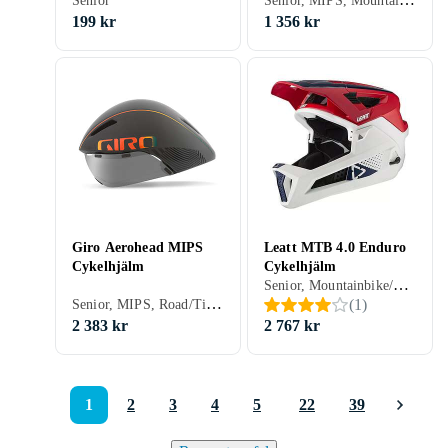
Senior
199 kr
1 356 kr
Giro Aerohead MIPS
Leatt MTB 4.0 Enduro
Cykelhjälm
Cykelhjälm
Senior, Mountainbike/Downhill/Trail, Road/Time trial, BMX/Dirt, Heltäckande
Senior, MIPS, Road/Time trial, Stad/Pendling, Öppen
(
1
)
2 383 kr
2 767 kr
1
2
3
4
5
22
39