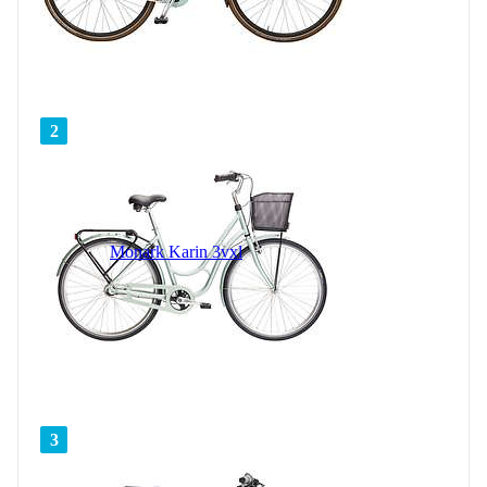
2
Monark Karin 3vxl
3