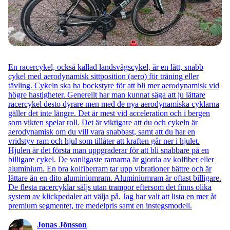
En racercykel, också kallad landsvägscykel, är en lätt, snabb
cykel med aerodynamisk sittposition (aero) för träning eller
tävling. Cykeln ska ha bockstyre för att bli mer aerodynamisk vid
högre hastigheter. Generellt har man kunnat säga att ju lättare
racercykel desto dyrare men med de nya aerodynamiska cyklarna
gäller det inte längre. Det är mest vid acceleration och i bergen
som vikten spelar roll. Det är viktigare att du och cykeln är
aerodynamisk om du vill vara snabbast, samt att du har en
vridstyv ram och hjul som tillåter att kraften går ner i hjulet.
Hjulen är det första man uppgraderar för att bli snabbare på en
billigare cykel. De vanligaste ramarna är gjorda av kolfiber eller
aluminium. En bra kolfiberram tar upp vibrationer bättre och är
lättare än en dito aluminiumram. Aluminiumram är oftast billigare.
De flesta racercyklar säljs utan trampor eftersom det finns olika
system av klickpedaler att välja på. Jag har valt att lista en mer åt
premium segmentet, tre medelpris samt en instegsmodell.
Jonas Jönsson