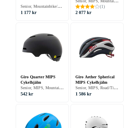
Senior, MIPS, Mountainbike/Downhill/Trail, BMX/Dirt, Heltäckande
Senior, Mountainbike/Downhill/Trail, Öppen
(
1
)
1 177 kr
2 077 kr
Giro Quarter MIPS
Giro Aether Spherical
Cykelhjälm
MIPS Cykelhjälm
Senior, MIPS, Mountainbike/Downhill/Trail, Stad/Pendling, BMX/Dirt, Öppen
Senior, MIPS, Road/Time trial, Öppen
542 kr
1 586 kr