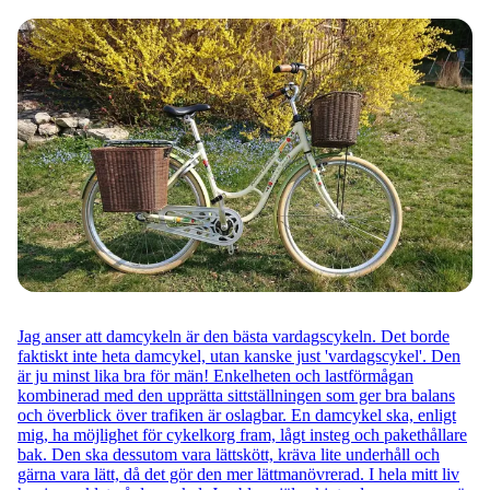
Jag anser att damcykeln är den bästa vardagscykeln. Det borde
faktiskt inte heta damcykel, utan kanske just 'vardagscykel'. Den
är ju minst lika bra för män! Enkelheten och lastförmågan
kombinerad med den upprätta sittställningen som ger bra balans
och överblick över trafiken är oslagbar. En damcykel ska, enligt
mig, ha möjlighet för cykelkorg fram, lågt insteg och pakethållare
bak. Den ska dessutom vara lättskött, kräva lite underhåll och
gärna vara lätt, då det gör den mer lättmanövrerad. I hela mitt liv