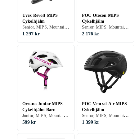
Uvex Revolt MIPS
POC Otocon MIPS
Cykelhjälm
Cykelhjälm
Senior, MIPS, Mountainbike/Downhill/Trail, Road/Time trial, Heltäckande
Senior, MIPS, Mountainbike/Downhill/Trail, Road/Time trial, BMX/Dirt, Heltäckande
1 297 kr
2 176 kr
Occano Junior MIPS
POC Ventral Air MIPS
Cykelhjälm Barn
Cykelhjälm
Junior, MIPS, Mountainbike/Downhill/Trail, Öppen
Senior, MIPS, Mountainbike/Downhill/Trail, Road/Time trial, Öppen
599 kr
1 399 kr