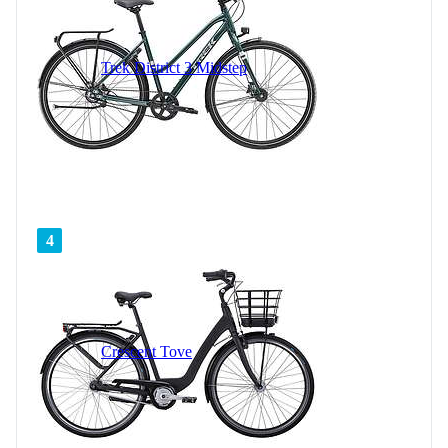
Trek District 3 Midstep
4
Crescent Tove