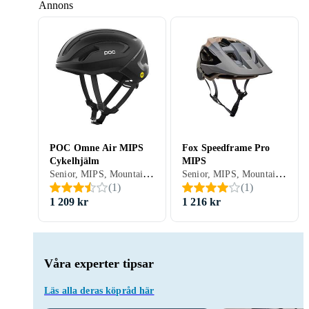
Annons
POC Omne Air MIPS
Fox Speedframe Pro
Cykelhjälm
MIPS
Senior, MIPS, Mountainbike/Downhill/Trail, Road/Time trial, Stad/Pendling
Senior, MIPS, Mountainbike/Downhill/Trail, BMX/Dirt, Öppen
(
1
)
(
1
)
1 209 kr
1 216 kr
Våra experter tipsar
Läs alla deras köpråd här