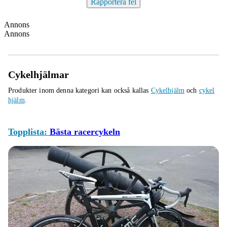
Rapportera fel
Annons
Annons
Cykelhjälmar
Produkter inom denna kategori kan också kallas
Cykelhjälm
och
cykel
hjälm
.
Topplista:
Bästa racercykeln