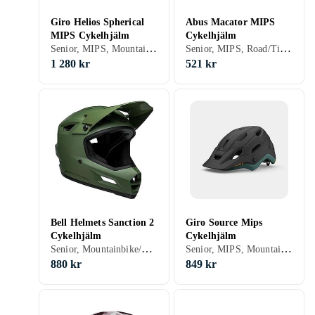
Giro Helios Spherical
Abus Macator MIPS
MIPS Cykelhjälm
Cykelhjälm
Senior, MIPS, Mountainbike/Downhill/Trail, Road/Time trial, Stad/Pendling, BMX/Dirt
Senior, MIPS, Road/Time trial, Stad/Pendling
1 280 kr
521 kr
Bell Helmets Sanction 2
Giro Source Mips
Cykelhjälm
Cykelhjälm
Senior, Mountainbike/Downhill/Trail, Heltäckande
Senior, MIPS, Mountainbike/Downhill/Trail, Road/Time trial, BMX/Dirt
880 kr
849 kr