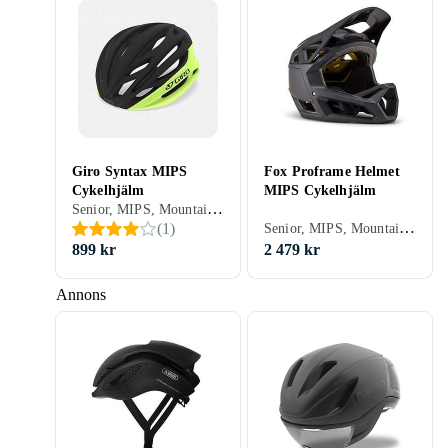
Giro Syntax MIPS
Fox Proframe Helmet
Cykelhjälm
MIPS Cykelhjälm
Senior, MIPS, Mountainbike/Downhill/Trail, Road/Time trial, Stad/Pendling, Öppen
Senior, MIPS, Mountainbike/Downhill/Trail, BMX/Dirt, Heltäckande
(
1
)
899 kr
2 479 kr
Annons