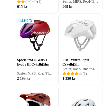
Senior, MIPS, Road/Time trial, Stad/Pendling, Öppen
(
1
)
615 kr
909 kr
12%
Specialized S-Works
POC Ventral Spin
Evade III Cykelhjälm
Cykelhjälm
Senior, Road/Time trial, Stad/Pendling, Öppen
Senior, MIPS, Road/Time trial, Öppen
(
1
)
2 199 kr
1 350 kr