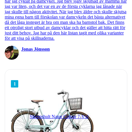
har jag cyklat på damcykel. Jag blev själv skjutsad av mamma när
jag var liten, och det var en av de första cyklarna jag lånade när
jag skulle till någon aktivitet. När jag blev äldre och skulle skjutsa
mina egna barn till förskolan var damcykeln det bästa alternativet
då det låga insteget är bra om man ska ha barnstol bak. Det finns
ett otroligt stort utbud av damcyklar och det gäller att hitta rätt för
just ditt behov. Jag har på den här listan tagit med olika varianter
för att visa på skillnaderna.
Jonas Jönsson
1
Skeppshult Natur Colour 7-Vxl