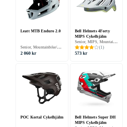
Leatt MTB Enduro 2.0
Bell Helmets 4Forty
MIPS Cykelhjälm
Senior, MIPS, Mountainbike/Downhill/Trail, BMX/Dirt, Öppen
Senior, Mountainbike/Downhill/Trail, Heltäckande
(
1
)
2 060 kr
573 kr
POC Kortal Cykelhjälm
Bell Helmets Super DH
MIPS Cykelhjälm