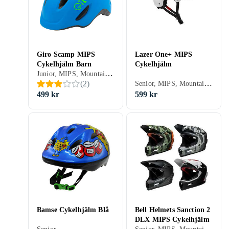
Giro Scamp MIPS
Lazer One+ MIPS
Cykelhjälm Barn
Cykelhjälm
Junior, MIPS, Mountainbike/Downhill/Trail, Stad/Pendling, BMX/Dirt, Öppen
Senior, MIPS, Mountainbike/Downhill/Trail, Road/Time trial, Stad/Pendling, BMX/Dirt
(
2
)
499 kr
599 kr
Bamse Cykelhjälm Blå
Bell Helmets Sanction 2
DLX MIPS Cykelhjälm
Senior, MIPS, Mountainbike/Downhill/Trail, BMX/Dirt, Heltäckande