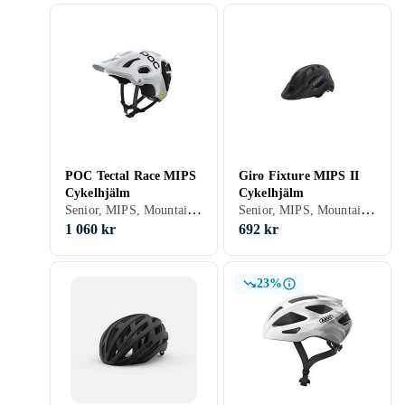
POC Tectal Race MIPS
Giro Fixture MIPS II
Cykelhjälm
Cykelhjälm
Senior, MIPS, Mountainbike/Downhill/Trail, Road/Time trial, BMX/Dirt, Öppen
Senior, MIPS, Mountainbike/Downhill/Trail, Road/Time trial, Stad/Pendling
1 060 kr
692 kr
23%