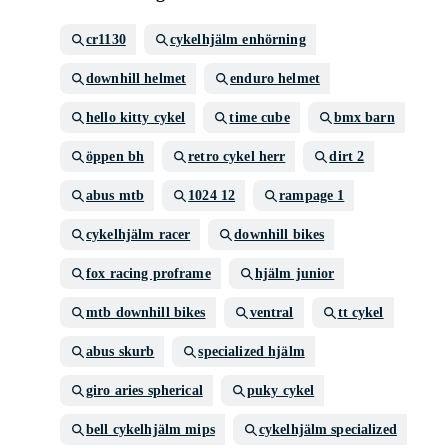
cr1130
cykelhjälm enhörning
downhill helmet
enduro helmet
hello kitty cykel
time cube
bmx barn
öppen bh
retro cykel herr
dirt 2
abus mtb
1024 12
rampage 1
cykelhjälm racer
downhill bikes
fox racing proframe
hjälm junior
mtb downhill bikes
ventral
tt cykel
abus skurb
specialized hjälm
giro aries spherical
puky cykel
bell cykelhjälm mips
cykelhjälm specialized