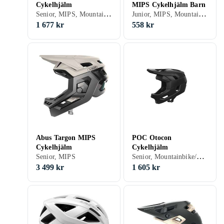
Cykelhjälm
MIPS Cykelhjälm Barn
Senior, MIPS, Mountainbike/Downhill/Trail, Road/Time trial, BMX/Dirt
Junior, MIPS, Mountainbike/Downhill/Trail, Stad/Pendling, Öppen
1 677 kr
558 kr
Abus Targon MIPS
POC Otocon
Cykelhjälm
Cykelhjälm
Senior, Mountainbike/Downhill/Trail, Road/Time trial, Heltäckande
Senior, MIPS
3 499 kr
1 605 kr