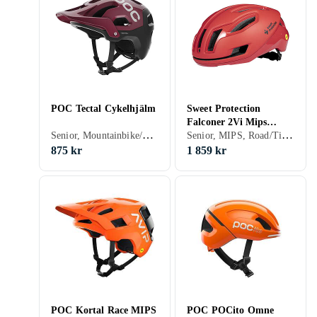
POC Tectal Cykelhjälm
Sweet Protection
Falconer 2Vi Mips
Senior, Mountainbike/Downhill/Trail, Road/Time trial, BMX/Dirt, Öppen
Senior, MIPS, Road/Time trial
Helmet
875 kr
1 859 kr
POC Kortal Race MIPS
POC POCito Omne