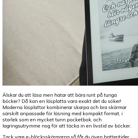
Älskar du att läsa men hatar att bära runt på tunga
böcker? Då kan en läsplatta vara exakt det du söker!
Moderna läsplattor kombinerar skarpa och bra skärmar
särskilt anpassade för läsning med kompakt format, i
storlek som en mycket tunn pocketbok, och
lagringsutrymme nog för att täcka in en livstid av böcker.
Tack vare e-bläcksskärmarna så får du även batteritider