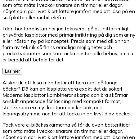
som ofta mäts i veckor snarare än timmar eller dagar,
något som gör livet klart lättare jämfört med att läsa på en
surfplatta eller mobiltelefon.
I den här topplistan har jag fokuserat på att hitta rimligt
prisvärda läsplattor med primär inriktning på dig som är ny
eller nästan ny på konceptet. Precis som med all annan
form av teknik så finns oändliga möjligheter och
produktvarianter som kan täcka nästan alla behov, om du
är beredd att betala för det.
Läs mer
Älskar du att läsa men hatar att bära runt på tunga
böcker? Då kan en läsplatta vara exakt det du söker!
Moderna läsplattor kombinerar skarpa och bra skärmar
särskilt anpassade för läsning med kompakt format, i
storlek som en mycket tunn pocketbok, och
lagringsutrymme nog för att täcka in en livstid av böcker.
Tack vare e-bläcksskärmarna så får du även batteritider
som ofta mäts i veckor snarare än timmar eller dagar,
något som gör livet klart lättare jämfört med att läsa på en