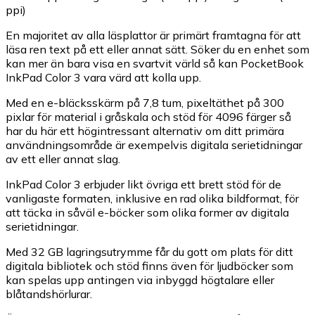
ppi)
En majoritet av alla läsplattor är primärt framtagna för att
läsa ren text på ett eller annat sätt. Söker du en enhet som
kan mer än bara visa en svartvit värld så kan PocketBook
InkPad Color 3 vara värd att kolla upp.
Med en e-bläcksskärm på 7,8 tum, pixeltäthet på 300
pixlar för material i gråskala och stöd för 4096 färger så
har du här ett högintressant alternativ om ditt primära
användningsområde är exempelvis digitala serietidningar
av ett eller annat slag.
InkPad Color 3 erbjuder likt övriga ett brett stöd för de
vanligaste formaten, inklusive en rad olika bildformat, för
att täcka in såväl e-böcker som olika former av digitala
serietidningar.
Med 32 GB lagringsutrymme får du gott om plats för ditt
digitala bibliotek och stöd finns även för ljudböcker som
kan spelas upp antingen via inbyggd högtalare eller
blåtandshörlurar.