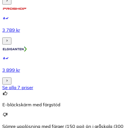
3 789 kr
3 899 kr
Se alla 7 priser
E-bläckskärm med färgstöd
Sämre upplösning med färger (150 ppi) än i gråskala (300