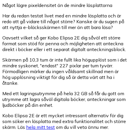
Något lägre pixeldensitet än de mindre läsplattorna
Har du redan testat livet med en mindre läsplatta och är
redo att gå vidare till något större? Kanske är du sugen på
att nyttja e-bläcksskärmen till mer än att bara läsa?
Oavsett vilket så ger Kobo Elipsa 2E dig såväl ett större
format som stöd för penna och möjligheten att anteckna
direkt i böcker eller i ett separat digitalt anteckningsblock.
Skärmen på 10,3 tum är inte fullt lika högupplöst som i det
mindre syskonet, "endast" 227 pixlar per tum tyvärr.
Förmodligen märker du ingen våldsamt skillnad men är
hög upplösning viktigt för dig så är detta värt att ha i
åtanke.
Med ett lagringsutrymme på hela 32 GB så får du gott om
utrymme att lagra såväl digitala böcker, anteckningar som
ljudböcker på din enhet.
Kobo Elipsa 2E är ett mycket intressant alternativ för dig
som söker en läsplatta med extra funktionalitet och större
skärm. Läs
hela mitt test
om du vill veta ännu mer.