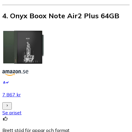
4
.
Onyx Boox Note Air2 Plus 64GB
7 867 kr
Se priset
Brett stöd för appar och format