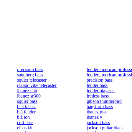
precision bass
fender american professi
sandberg bass
fender american professi
squier telecaster
precision bass
classic vibe telecaster
fender bass
ibanez ehb
fender player ii
ibanez sr300
fretless bass
squier bass
gibson thunderbird
black bass
hagstrom bass
blå fender
ibanez gio
blå ton
ibanez v
cort bass
jackson bass
elbas kit
jackson guitar black