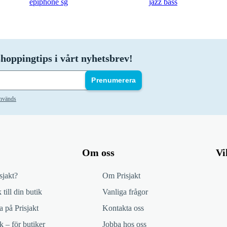
epiphone sg
jazz bass
hoppingtips i vårt nyhetsbrev!
Prenumerera
används
Om oss
Vi
sjakt?
Om Prisjakt
 till din butik
Vanliga frågor
 på Prisjakt
Kontakta oss
k – för butiker
Jobba hos oss