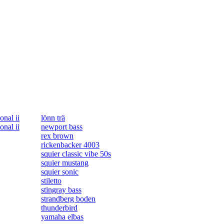
onal ii
lönn trä
onal ii
newport bass
rex brown
rickenbacker 4003
squier classic vibe 50s
squier mustang
squier sonic
stiletto
stingray bass
strandberg boden
thunderbird
yamaha elbas