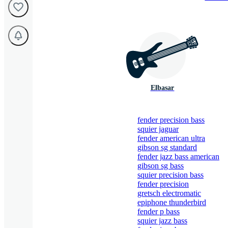
Elbasar
fender precision bass
squier jaguar
fender american ultra
gibson sg standard
fender jazz bass american
gibson sg bass
squier precision bass
fender precision
gretsch electromatic
epiphone thunderbird
fender p bass
squier jazz bass