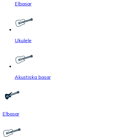
Elbasar
Ukulele
Akustiska basar
Elbasar