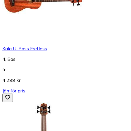
Kala U-Bass Fretless
4, Bas
fr.
4 299 kr
Jämför pris