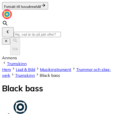
Fortsätt till huvudinnehåll
Sök
Annons
Trumskinn
Hem
Ljud & Bild
Musikinstrument
Trum­mor och slag­
verk
Trumskinn
Black bass
Black bass