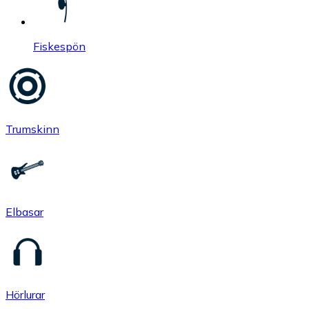
Fiskespön
Trumskinn
Elbasar
Hörlurar