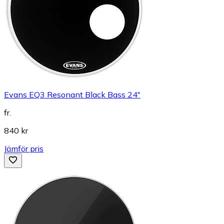
Evans EQ3 Resonant Black Bass 24"
fr.
840 kr
Jämför pris