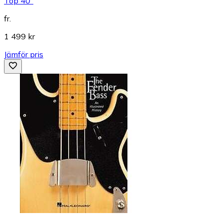
Top 40"
fr.
1 499 kr
Jämför pris