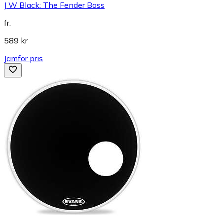
J W Black: The Fender Bass
fr.
589 kr
Jämför pris