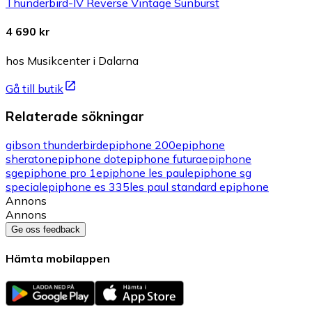
Thunderbird-IV Reverse Vintage Sunburst
4 690 kr
hos Musikcenter i Dalarna
Gå till butik
Relaterade sökningar
gibson thunderbird
epiphone 200
epiphone
sheraton
epiphone dot
epiphone futura
epiphone
sg
epiphone pro 1
epiphone les paul
epiphone sg
special
epiphone es 335
les paul standard epiphone
Annons
Annons
Ge oss feedback
Hämta mobilappen