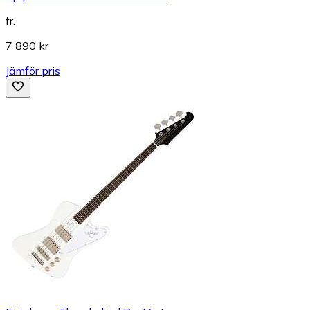
fr.
7 890 kr
Jämför pris