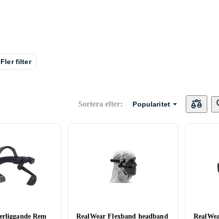
Fler filter
Sortera efter
:
Popularitet
erliggande Rem
RealWear Flexband headband
RealWea