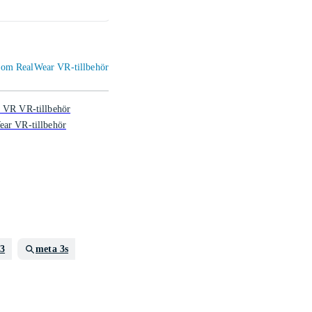
599 kr
699 
inom RealWear VR-tillbehör
 VR VR-tillbehör
ar VR-tillbehör
 3
meta 3s