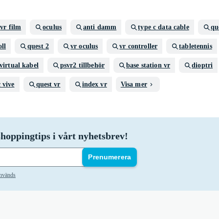
vr film
oculus
anti damm
type c data cable
qu
ll
quest 2
vr oculus
vr controller
tabletennis
virtual kabel
psvr2 tillbehör
base station vr
dioptri
 vive
quest vr
index vr
Visa mer
hoppingtips i vårt nyhetsbrev!
Prenumerera
används