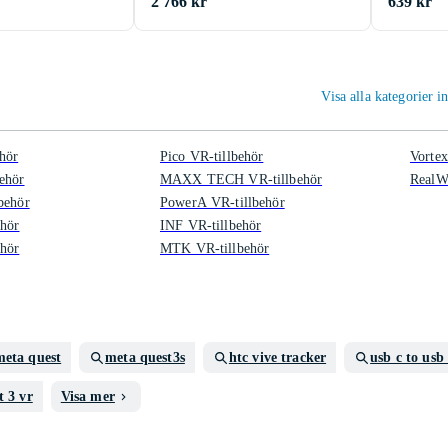
2 766 kr
639 kr
Visa alla kategorier 
hör
Pico VR-tillbehör
Vortex
ehör
MAXX TECH VR-tillbehör
RealWe
behör
PowerA VR-tillbehör
ehör
INF VR-tillbehör
ehör
MTK VR-tillbehör
meta quest
meta quest3s
htc vive tracker
usb c to usb
t 3 vr
Visa mer