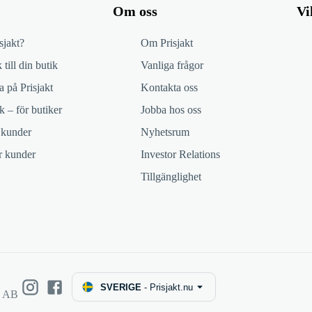
Om oss
Vi
sjakt?
Om Prisjakt
 till din butik
Vanliga frågor
 på Prisjakt
Kontakta oss
k – för butiker
Jobba hos oss
 kunder
Nyhetsrum
ör kunder
Investor Relations
Tillgänglighet
SVERIGE
-
Prisjakt.nu
e AB