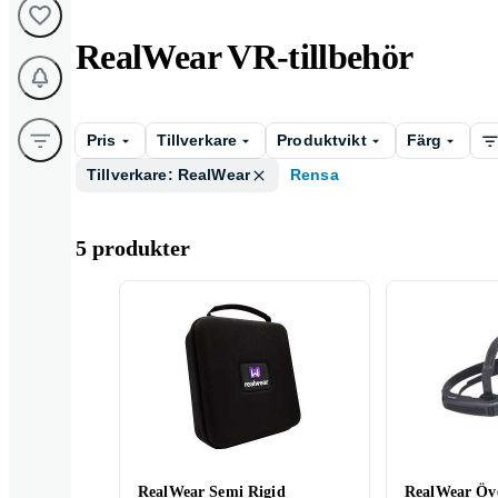
RealWear VR-tillbehör
Pris
Tillverkare
Produktvikt
Färg
Tillverkare: RealWear
Rensa
5 produkter
RealWear Semi Rigid
RealWear Öv