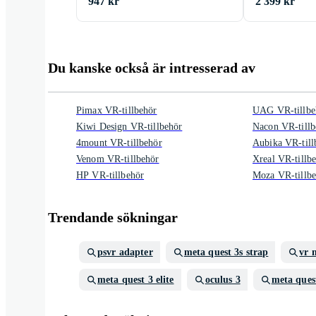
947 kr
2 399 kr
Du kanske också är intresserad av
Pimax VR-tillbehör
UAG VR-tillbe
Kiwi Design VR-tillbehör
Nacon VR-tillb
4mount VR-tillbehör
Aubika VR-till
Venom VR-tillbehör
Xreal VR-tillb
HP VR-tillbehör
Moza VR-tillb
Trendande sökningar
psvr adapter
meta quest 3s strap
vr 
meta quest 3 elite
oculus 3
meta ques