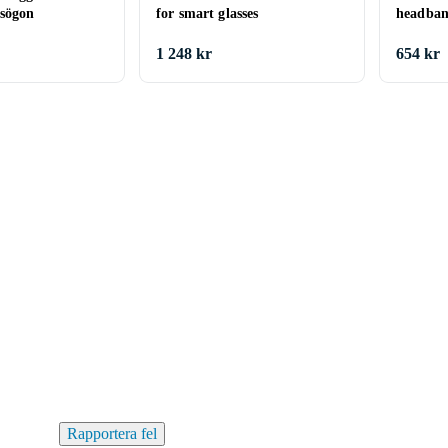
sögon
for smart glasses
headband
1 248 kr
654 kr
Rapportera fel