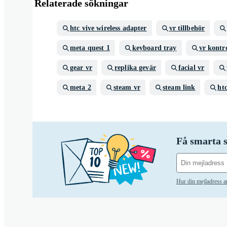
Relaterade sökningar
htc vive wireless adapter
vr tillbehör
meta quest 1
keyboard tray
vr kontro
gear vr
replika gevär
facial vr
meta 2
steam vr
steam link
htc
Få smarta s
Hur din mejladress 