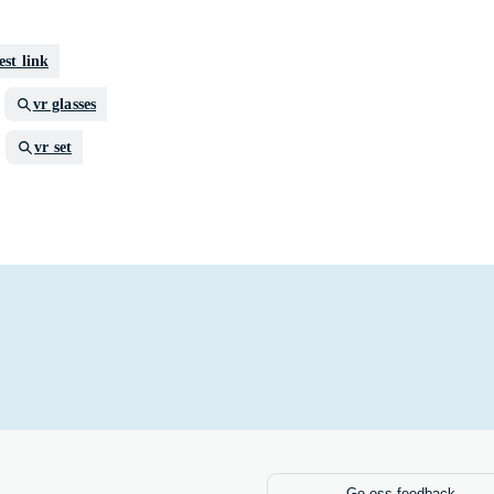
est link
vr glasses
vr set
Ge oss feedback